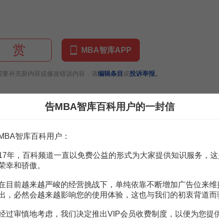
赏
MBA智库APP
。
需要补充新内容或修改错误内容，请
编辑条目
或
投诉举报
告MBA智库百科用户的一封信
义迪菲赫尔曼问题的伪随机提取
6页
9页
2页
MBA智库百科用户：
报告
125页
墨斯困境
3页
17年，百科频道一直以免费公益的形式为大家提供知识服务，这
约翰赫尔答案
54页
荣幸和骄傲。
度报告
93页
度报告
96页
在目前越来越严峻的经营挑战下，单纯依靠不断增加广告位来维
报告摘要
6页
出，必然会越来越影响您的使用体验，这也与我们的初衷背道而
报告摘要
5页
经过审慎地考虑，我们决定推出VIP会员收费制度，以便为您提