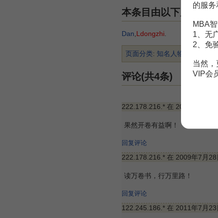
的服务
本条目由以下用户参
MBA智
Dan
,
Ldongzhi
.
1、无
2、免
页面分类
:
知名人物
当然，
VIP
评论(共4条)
222.178.216.* 在 2009年7月2
果然开卷有益啊！
回复评论
222.178.216.* 在 2009年7月2
读万卷书，行万里路！
回复评论
122.245.186.* 在 2011年7月2