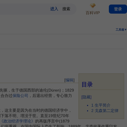
登录
百科VIP
工具箱▼
[
编辑
]
目录
先驱，生于德国西部的迪伦(Düren)；1829
人合办过
保险公司
，后退出经营，专心致力
[
隐藏
]
1
生平简介
意，这主要是因为在当时的德国经济学中，
2
戈森第二定律
下落不明、埋没于世。直至19世纪70年
《政治经济学理论》
的再版序言中(1879
们所重视，在国内国际上产生了影响。1889年，戈森的著作重印发