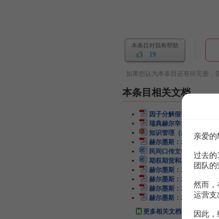
本条目对我有帮助
19
如果您认为本条目还有待完善，
本条目相关文档
因子分解假设的复合模广
瑞典赫尔辛堡城市设计
6
知识管理（赫尔辛基）
9
亲爱的
赫尔墨斯：2020年年度
民间口传文学翻译的赫尔
过去的
期权期货和其它衍生产品
团队的
赫尔墨斯：2021年半年
赫尔墨斯：2022年半年
然而，
赫尔墨斯：2020年年度
运营支
赫尔墨斯：2022年年度
更多相关文档
因此，