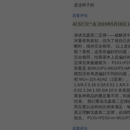
是这样子的
回复评论
42.52.72.* 在 2019年5月18日 
谈谈戈森第二定律——破解其中
对量有所差别，但为了使自己
断时，保持完全相等。 以上是
呢？显然，这里有偏好的问题
完全相同，结果基本上是偏好
定律后来被建模为： P1X1+P
答案是:在MU1/P1=MU2/
模型没有考虑偏好不同的问题，假设
程:MU=-2(X-A)/A2（2是幂）。
1.6/A 2 0.16 0.3A 0.51 1.4/A 3
0.02 1.0A 1.00 0
果各种商品的餍足量不同，到
结束。 我们重温戈森第二定律
而且要以这样的比例来满足：每
真正理解戈森第二定律，必须吃
组合。 P1X1+P2X2=m MU1
回复评论