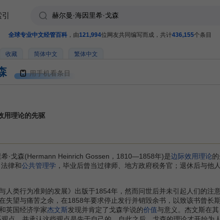
索引
全球专业中文经管百科
，由
121,994
位网友共同编写而成，共计
436,155
个条目
收藏
简体中文
繁体中文
森
用手机看条目
效用理论的先驱
戈森(Hermann Heinrich Gossen，1810—1858年)是
边际效用理论
的
习法律和
公共管理学
，毕业后曾当过律师、地方政府税务官；退休后与他
类行为准则的发展》出版于1854年，然而问世后并未引起人们的注
在失望与痛苦之余，在1858年要求停止发行并销毁余书，以致该书曾长期
和英国经济学家
杰文斯
发现并肯定了戈森学说的
价值
与意义。杰文斯在其
系观点，并承认这些观点是先于自己的。自此之后，戈森的理论才开始为人