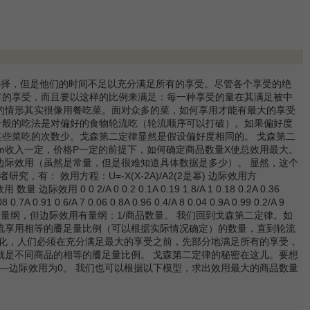
选择，但是他们的时间不足以充分满足所有的享受。尽管各个享受的绝
有的享受，而且要以这样的比例来满足：每一种享受的量在其满足被中
律的情形其实很像用餐吃菜。面对众多的菜，如何享用才能有最大的享受
一般的吃法是对偏好的食物轮流吃（轮流顺序可以打破）。如果偏好度
些菜吃的次数少。戈森第二定律显然是假设偏好度相同的。 戈森第二
：在预算m收入一定，价格P一定的前提下，如何确定商品数量X使总效用最大。
λ为货币的边际效用（虽然是常量，但是很难知道具体数据是多少）。 显然，这个
，有： 效用方程：U=-X(X-2A)/A2(2是幂) 边际效用方
 0 2/A 0 0.2 0.1A 0.19 1.8/A 1 0.18 0.2A 0.36
08 0.7A 0.91 0.6/A 7 0.06 0.8A 0.96 0.4/A 8 0.04 0.9A 0.99 0.2/A 9
。效用没有量纲，但边际效用有量纲：1/商品数量。 我们回到戈森第二定律。如
流享用相等的餍足量比例（可以根据实际情况确定）的数量，直到轮流
大化，人们必须在充分满足最大的享受之前，先部分地满足所有的享受，
就是不同商品的相等的餍足量比例。 戈森第二定律的秘密在这儿。要想
—边际效用为0。 我们也可以根据以下模型，求出效用最大的商品数量