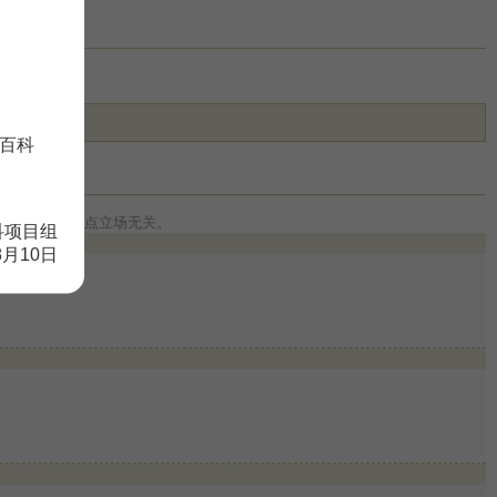
百科
讨论，与本站观点立场无关。
科项目组
8月10日