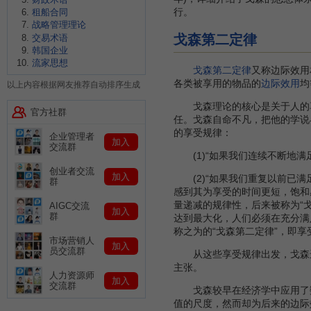
行。
租船合同
战略管理理论
戈森第二定律
交易术语
韩国企业
流家思想
戈森第二定律
又称边际效用
各类被享用的物品的
边际效用
均
以上内容根据网友推荐自动排序生成
戈森理论的核心是关于人的享
官方社群
任。戈森自命不凡，把他的学说
的享受规律：
企业管理者
加入
交流群
(1)“如果我们连续不断地满
创业者交流
加入
(2)“如果我们重复以前已满
群
感到其为享受的时间更短，饱和
量递减的规律性，后来被称为“
AIGC交流
加入
群
达到最大化，人们必须在充分满
称之为的“戈森第二定律”，即享
市场营销人
加入
员交流群
从这些享受规律出发，戈森
主张。
人力资源师
加入
交流群
戈森较早在经济学中应用了数
值的尺度，然而却为后来的边际