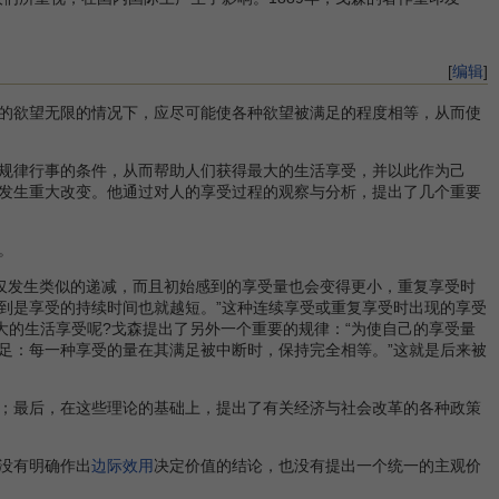
[
编辑
]
的欲望无限的情况下，应尽可能使各种欲望被满足的程度相等，从而使
规律行事的条件，从而帮助人们获得最大的生活享受，并以此作为己
发生重大改变。他通过对人的享受过程的观察与分析，提出了几个重要
。
仅发生类似的递减，而且初始感到的享受量也会变得更小，重复享受时
到是享受的持续时间也就越短。”这种连续享受或重复享受时出现的享受
大的生活享受呢?戈森提出了另外一个重要的规律：“为使自己的享受量
足：每一种享受的量在其满足被中断时，保持完全相等。”这就是后来被
；最后，在这些理论的基础上，提出了有关经济与社会改革的各种政策
没有明确作出
边际效用
决定价值的结论，也没有提出一个统一的主观价