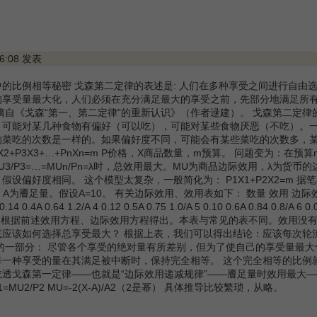
16:08 发表
的比例相等秘密 戈森第二定律的表述是: 人们在多种享受之间进行自由
的享受量最大化，人们必须在充分满足最大的享受之前，先部分地满足所
摘自《戈森“第一、第二定律”的重新认识》（作者逯建）。 戈森第二定
：可能对某几种食物有偏好（可以吃），可能对某些食物厌恶（不吃）。
的菜吃的次数是一样的。如果偏好度不同，可能会有某些菜吃的次数多，某
2X2+P3X3+…+PnXn=m P价格，X商品数量，m预算。 问题变为
P2=MU3/P3=…=MUn/Pn=λ时，总效用最大。MU为商品边际效用，
偏好度相同。 这个模型太复杂，一般简化为： P1X1+P2X2=m 据笔者研究
 A为餍足量。假设A=10。 有关边际效用、效用表如下： 数量 效用 边际效用 数量 边际效用 0
 0.14 0.4A 0.64 1.2/A 4 0.12 0.5A 0.75 1.0/A 5 0.10 0.6A 0.84 0.8/A 6 0.
/A 10 0 本表是根据前述效用方程、边际效用方程得出。本表与常见的表不同
底应该如何选择总享受最大？ 根据上表，我们可以得出结论：应该每次轮
的一部分： 尽管各个享受的绝对量有所差别，但为了使自己的享受量最
一种享受的量在其满足被中断时，保持完全相等。 这个完全相等的比例
透戈森第一定律——也就是“边际效用递减规律”——餍足量时效用最大—
/P1=MU2/P2 MU=-2(X-A)/A2（2是幂） 具体推导比较繁琐，从略。