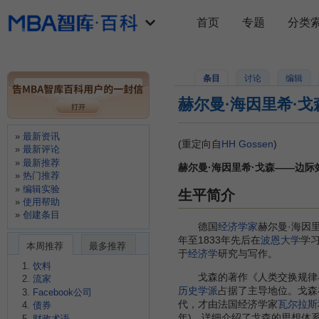
首页
专题
分类
条目
讨论
编辑
赫尔曼·海因里希·戈
最新资讯
(重定向自
HH Gossen
)
最新评论
最新推荐
赫尔曼·海因里希·戈森——边际
热门推荐
编辑实验
生平简介
使用帮助
创建条目
德国
经济学家
赫尔曼·海因里希·
年至1833年先后在
波恩大学
学
本周推荐
最多推荐
于
经济学
研究与写作。
饮料
戈森的著作《人类交换规律与人
流家
历史学派
占据了主导地位。戈森
Facebook公司
代，才由法国经济学家
瓦尔拉斯
债券
年)，详细介绍了戈森的思想体
财政术语