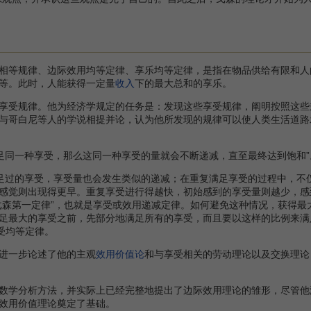
相等规律、边际效用均等定律、享乐均等定律，是指在物品供给有限和人
等。此时，人能获得一定量
收入
下的最大总和的享乐。
受规律。他为经济学规定的任务是：发现这些享受规律，阐明按照这些
与哥白尼等人的学说相提并论，认为他所发现的规律可以使人类生活道路
足同一种享受，那么这同一种享受的量就会不断递减，直至最终达到饱和”
足过的享受，享受量也会发生类似的递减；在重复满足享受的过程中，不
感觉则出现得更早。重复享受进行得越快，初始感到的享受量则越少，感
戈森第一定律”，也就是享受或效用递减定律。如何避免这种情况，获得最
足最大的享受之前，先部分地满足所有的享受，而且要以这样的比例来满
受均等定律。
进一步论述了他的主观
效用价值论
和与享受相关的劳动理论以及交换理论
学分析方法，并实际上已经完整地提出了边际效用理论的雏形，尽管他
效用价值理论奠定了基础。