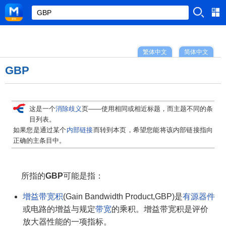
繁体中文
简体中文
GBP
这是一个
消除歧义
页——使用相同或相近标题，而主题不同的条
目列表。
如果您是通过某个
内部链接
而转到本页，希望您能将该内部链接指向
正确的主条目中。
所指的
GBP
可能是指：
增益带宽积
(Gain Bandwidth Product,GBP)是
有源器件
或电路的增益与规定
带宽
的乘积。增益带宽积是评价
放大器性能的一项指标。