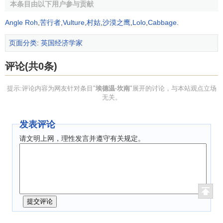
本条目由以下用户参与贡献
坎南的主要著作
Angle Roh
,
苦行者
,
Vulture
,
村姑
,
沙漠之鹰
,
Lolo
,
Cabbage
.
坎南的主要著作有:
页面分类
:
英国经济学家
<<初级政治经济学>>（1888年）
评论(共0条)
<<1776－1848年英国
政治经济学
中生产与分配理论史
提示:评论内容为网友针对条目"
埃德温·坎南
"展开的讨论，与本站观点立场
>>（1893年）
无关。
<<英国地方说史>>（1896年）
发表评论
<<经济展望>>（1912年）
请文明上网，理性发言并遵守有关规定。
<<
国富论
>>（1914年）
<<货币：与价格升降的联系>>（1918年）
<<经济理论述评>>（1929年）
<<现代通货及其价值的调节>>（1931年）
<<经济大恐慌>>（1933年）等