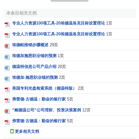
他在经济学方面的贡献主要体现在以下几个方面：
本条目相关文档
1、经济学说史方面的教学和科研工作。在这一方面，他
有一些引起人们注意的研究成果。
专业人力资源100项工具-20埃德温洛克目标设置理论
1页
专业人力资源100项工具-20埃德温洛克目标设置理论
1页
2、编校
亚当·斯密
的有关著作。如他所编辑的<<
国富论
>>，曾一度被认为是最好和最标准的版本。他还在1896年编
埃德帕推销步骤概述
29页
辑了斯密在格拉斯哥大学讲授法学的讲座稿。
埃德加施恩职业锚的预测
1页
3、传授传统的
经济学理论
，从他教学中所使用的教材、
德温特信息公司产品介绍
20页
以及他的经济理论观点看，坎南深受英国经济学传统理论的
埃德加-施恩职业锚的预测
2页
影响，并与同一时代著名的经济学家
马歇尔
有相近的观点。
如他在1919年以<<纸英镑>>为题重新出版的<<金块报告>>
美国专利光盘检索系统（德温特版）
2页
中，赞同以第一次世界大战前的汇兑比率恢复
金本位制
，这
弗雷德·古德温：勤奋的银行家
5页
一理论观点不仅表明了坎南在货币问题方面的立场，而且直
“鲍德温公司“公司理财、投资决策案例
12页
接导致了在以后的年代中与
凯恩斯
的冲突。因此，在他去世
以后，<<
时代
>>周刊在刊登坎南的讣告时，给他冠上了“正统
弗雷德·古德温：勤奋的银行家
5页
经济学家
”的称号。也就是他的传统经济思想，培养了一代学
更多相关文档
者，并使他自然地成为
伦敦学派
的奠基者和领袖。