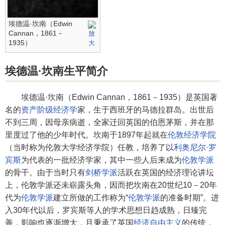
埃德温·坎南（Edwin
Cannan，1861－
1935）
埃德温·坎南生平简介
埃德温·坎南（Edwin Cannan，1861－1935）是英国著
名的
资产阶级经济学
家，生于西班牙的马德拉群岛。出世后
不到三周，因母亲病逝，全家迁回英国的伯恩茅斯，并在那
里度过了他的少年时代。坎南于1897年起就在
伦敦经济学院
（当时称为伦敦大学经济学院）任教，培养了以
利奥尼尔·罗
宾斯
为代表的一批经济学家，其中一些人后来成为
伦敦学派
的骨干。由于当时只有
剑桥学派
活跃在英国的经济理论讲坛
上，伦敦学派还未崭露头角，因而把坎南在20世纪10－20年
代为
伦敦学派
建立所做的工作称为“
伦敦学派
的准备时期”。进
入30年代以后，罗宾斯等人的学术思想日趋成熟，日臻完
善，影响也逐渐增大，且秉承了英国
经济自由主义
的传统，