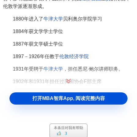
伦敦学派逐渐形成。
1880年进入了
牛津大学
贝利奥尔学院学习
1884年获文学学士学位
1887年获文学硕士学位
1897－1926年任教于
伦敦经济学院
1931年受聘于
牛津大学
，担任悉尼·鲍尔讲师职务。
1902年和1931年担任过英国协会F部主席
1932－1934年期间担任过皇家经济学会会长，并曾荣获
打开MBA智库App, 阅读完整内容
格拉斯哥大学
名誉法学博士和
曼彻斯特大学
名誉文学博士的
称号。
坎南在经济学方面的贡献
本条目对我有帮助
3