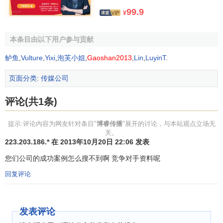
报》
亚洲最有影响力的十位商业女性。
99.9
¥
作为阳狮锐奇中国的其中一员，博睿传播将一如既往地
与客户、媒体携手并进，期待创造又一个关于媒体的历史奇
本条目由以下用户参与贡献
迹。
鲈鱼
,
Vulture
,
Yixi
,
泡芙小姐
,
Gaoshan2013
,
Lin
,
LuyinT
.
页面分类
:
传媒公司
评论(共1条)
提示:评论内容为网友针对条目"
博睿传播
"展开的讨论，与本站观点立场无
关。
223.203.186.* 在 2013年10月20日 22:06 发表
您们公司的成功案例怎么搜不到啊 竞争对手资料呢
回复评论
发表评论