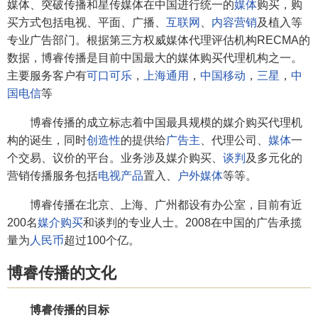
媒体、突破传播和星传媒体在中国进行统一的
媒体
购买，购
买方式包括电视、平面、广播、
互联网
、
内容营销
及植入等
专业广告部门。根据第三方权威媒体代理评估机构RECMA的
数据，博睿传播是目前中国最大的媒体购买代理机构之一。
主要服务客户有
可口可乐
，
上海通用
，
中国移动
，
三星
，
中
国电信
等
博睿传播的成立标志着中国最具规模的媒介购买代理机
构的诞生，同时
创造性
的提供给
广告主
、代理公司、
媒体
一
个交易、议价的平台。业务涉及媒介购买、
谈判
及多元化的
营销传播服务包括
电视产品
置入、
户外媒体
等等。
博睿传播在北京、上海、广州都设有办公室，目前有近
200名
媒介购买
和谈判的专业人士。2008在中国的广告承揽
量为
人民币
超过100个亿。
博睿传播的文化
博睿传播的目标