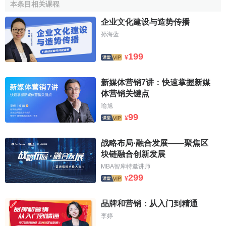
本条目相关课程
实力，帮助客户加强与
目标受众
之间的联系,从而提高客户在
营销投入的
投资回报
。
企业文化建设与造势传播
孙海蓝
李亦非
女士在担任阳狮锐奇大中华区主席之前是高雷资
产管理公司中国区董事总经理兼北京首席代表,高雷是全球领
199
¥
先的独立资产管理公司。加盟高雷之前,她于1999年至2008年
6月担任维亚康姆传媒集团旗下的MTV全球音乐电视台
大中华
新媒体营销7讲：快速掌握新媒
区
董事总经理、
MTV
亚洲执行副总裁和
维亚康姆公司
中国首
体营销关键点
席代表。
喻旭
99
¥
作为一个土生土长的中国人,李亦非女士有近10年的时间
在美国学习和工作。出生在北京的她获得了北京外交学院国
战略布局·融合发展——聚焦区
际法专业的学士学位,并在美国获国际关系硕士学位。值得一
块链融合创新发展
提的是,她还曾获得中国的剑术冠军。
MBA智库特邀讲师
299
¥
2001年5月,李亦非女士入选美国
《财富》杂志
25位全球
商业领袖
新生代,并成为当期《财富》杂志的封面人物。同年
品牌和营销：从入门到精通
10月,李亦非女士获选《财富》杂志年度50位国际商界女性。
李婷
2005年和2006年,李亦非女士连续两年当选
《亚洲华尔街日