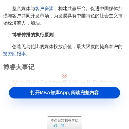
整合媒体与
客户资源
，构建共赢平台。促进中国媒体加
强与客户共同开发市场，为发展具有中国特色的社会主义市
场经济努力，加油。
博睿传播的执行原则
创造无与伦比的媒体投放价值，最大限度的提高客户的
投资回报率
。
博睿大事记
China Media Exchange更名为Viva Ki Exchange
打开MBA智库App, 阅读完整内容
China Media Exchange(CMX)于2010年1月4日正式更名
为Viva Ki Exchange(VX)，世界各地以地域命名的媒介购买
机构Media Exchange未来都将统一使用Viva Ki Exchange的
名称。中文名称博睿传播保持不变。
本条目对我有帮助
11
此举将进一步拓展博睿传播的媒介交易平台，加强其媒