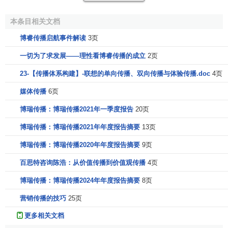
体谈判与实施能力。
本条目相关文档
本次更名是阳狮锐奇集团在全球范围内进行的一次战略
博睿传播启航事件解读
3页
资源整合，通过此次
整合
，阳狮锐奇集团进一步扩充了其媒
介传播服务的内容，博睿传播(VX)也将借助阳狮锐奇的全球
一切为了求发展——理性看博睿传播的成立
2页
平台，更加合理有效的调配资源，配合
媒介策划
和购买部门
23-【传播体系构建】-联想的单向传播、双向传播与体验传播.doc
4页
的工作，以期实现最优化客户的媒体
投资回报
。
媒体传播
6页
阳狮锐奇中国正式成立运作博睿传播成为一员
博瑞传播：博瑞传播2021年一季度报告
20页
全球最大的广告与传播公司之一
阳狮集团
新整合的媒体
博瑞传播：博瑞传播2021年年度报告摘要
13页
及数字营销机构阳狮锐奇中国2009年8月正式成立运作,任命
博瑞传播：博瑞传播2020年年度报告摘要
9页
李亦非女士为该集团
大中华区
主席。李亦非女士将致力于扩
大阳狮锐奇在
大中华地区
的
市场份额
,并为各
品牌管理
团队提
百思特咨询陈浩：从价值传播到价值观传播
4页
供支持,推动跨品牌合作,从而实现阳狮锐奇在该地区的运营和
博瑞传播：博瑞传播2024年年度报告摘要
8页
商务目标。
营销传播的技巧
25页
通过博睿传播,阳狮锐奇是中国最大的媒体购买机构之
更多相关文档
一。阳狮锐奇旨在充分发挥其在传统媒体和数字业务的综合