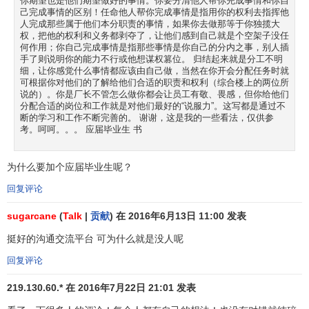
你期望也是他们期望做好的事情。你要分清他人帮你完成事情和你自
己完成事情的区别！任命他人帮你完成事情是指用你的权利去指挥他
人完成那些属于他们本分职责的事情，如果你去做那等于你独揽大
权，把他的权利和义务都剥夺了，让他们感到自己就是个空架子没任
何作用；你自己完成事情是指那些事情是你自己的分内之事，别人插
手了则说明你的能力不行或他想谋权篡位。 归结起来就是分工不明
细，让你感觉什么事情都应该由自己做，当然在你开会分配任务时就
可根据你对他们的了解给他们合适的职责和权利（综合楼上的两位所
说的）。你是厂长不管怎么做你都会让员工有敬、畏感，但你给他们
分配合适的岗位和工作就是对他们最好的“说服力”。这写都是通过不
断的学习和工作不断完善的。 谢谢，这是我的一些看法，仅供参
考。呵呵。。。 应届毕业生 书
为什么要加个应届毕业生呢？
回复评论
sugarcane
(
Talk
|
贡献
) 在 2016年6月13日 11:00 发表
挺好的沟通交流平台 可为什么就是没人呢
回复评论
219.130.60.* 在 2016年7月22日 21:01 发表