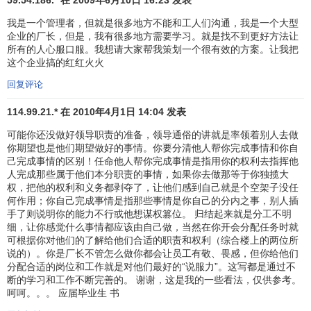
我是一个管理者，但就是很多地方不能和工人们沟通，我是一个大型
企业的厂长，但是，我有很多地方需要学习。就是找不到更好方法让
所有的人心服口服。我想请大家帮我策划一个很有效的方案。让我把
这个企业搞的红红火火
回复评论
114.99.21.* 在 2010年4月1日 14:04 发表
可能你还没做好领导职责的准备，领导通俗的讲就是率领着别人去做
你期望也是他们期望做好的事情。你要分清他人帮你完成事情和你自
己完成事情的区别！任命他人帮你完成事情是指用你的权利去指挥他
人完成那些属于他们本分职责的事情，如果你去做那等于你独揽大
权，把他的权利和义务都剥夺了，让他们感到自己就是个空架子没任
何作用；你自己完成事情是指那些事情是你自己的分内之事，别人插
手了则说明你的能力不行或他想谋权篡位。 归结起来就是分工不明
细，让你感觉什么事情都应该由自己做，当然在你开会分配任务时就
可根据你对他们的了解给他们合适的职责和权利（综合楼上的两位所
说的）。你是厂长不管怎么做你都会让员工有敬、畏感，但你给他们
分配合适的岗位和工作就是对他们最好的“说服力”。这写都是通过不
断的学习和工作不断完善的。 谢谢，这是我的一些看法，仅供参考。
呵呵。。。 应届毕业生 书