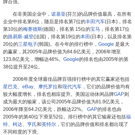
牌百强。
在非美国企业中，
诺基亚
(芬兰)的品牌价值最高，在所有
企业中排名第6位，随后是排名第7位的
丰田汽车
(日本)，排名
第10位的
梅赛德斯
(德国)，排名第 15位的
宝马
，排名第17位
的
路易斯-威登
(法国)，排名第19位的
本田
(日本)，以及排名第
20位的
三星电子
(韩国)。在今年的排行榜中，
Google
是最大
的赢家，其2005年品牌价值为84.6亿美元，2006年增至
123.8亿美元，增幅达46%。
Google
的排名也由2005年的第
38位提升至24位。
2006年度全球最佳品牌百强排行榜中的其它赢家还包括
星巴克
、
eBay
、
摩托罗拉
和
现代汽车
，它们的品牌价值均有
较大幅度增长，排名也相应提升。美国运动休闲品牌
GAP
则
成为最大的输家，该公司2005年品牌价值为81.9亿美元，
2006年降至64.2亿美元，跌幅达22%。
GAP
的排名也由
2005年的第40位下滑至52位。排行榜中的其它输家还包括
福
特
、
柯达
、
亨氏
和
英特尔
，它们的品牌价值和排名都出现了
不同程度的下滑。