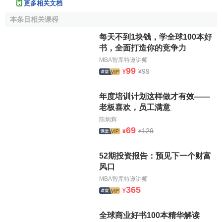
更多相关文档
本
本条目相关课程
美
8
Disney
迪斯尼
27,848
5%
国
每天不到1块钱，学全球100本好
书，全面打造你的竞争力
美
9
McDonalds
麦当劳
27,501
6%
MBA智库特邀讲师
国
99
99
¥
¥
Mercedes
梅赛德
德
10
21,795
9%
斯
国
年度培训计划这样做才有效——
美
老板喜欢，员工满意
11
Citi
花旗
21,458
7%
国
陈炳辉
69
129
¥
¥
美
12
Marlboro
万宝路
21,350
1%
国
52期投资报告：预见下一个财富
Hewlett-
美
风口
13
20,458
8%
Packard,HP
惠普
国
MBA智库特邀讲师
365
American
美
¥
14
19,641
6%
Express
美国运通
国
全球商业好书100本精华解读
德