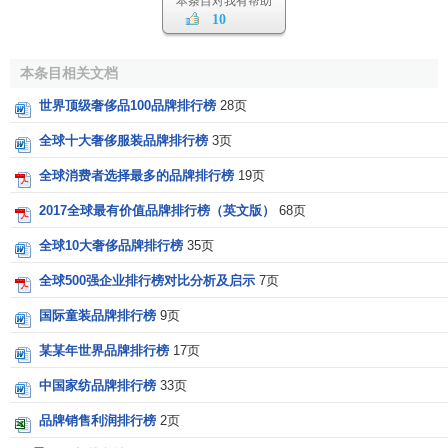
本条目对我有帮助
10
排
品牌价值 /百
涨跌幅(与
国
公司
名
万美元
2005相比)
家
本条目相关文档
coca-cola
可口可
美
1
67,000
-1%
世界顶级奢侈品100品牌排行榜
28页
乐
国
全球十大奢侈服装品牌排行榜
3页
美
2
microsoft
微软
56,926
-5%
国
全球消费者选择最多的品牌排行榜
19页
美
2017全球最有价值品牌排行榜（英文版）
68页
3
IBM
56,201
5%
国
全球10大奢侈品牌排行榜
35页
General Electric
美
4
48,907
4%
全球500强企业排行榜对比分析及启示
7页
通用电气
国
国际童装品牌排行榜
9页
美
5
Intel
英特尔
32,319
-9%
国
某某年世界品牌排行榜
17页
芬
中国家纺品牌排行榜
33页
6
NOKIA
诺基亚
30,131
14%
兰
品牌销售利润排行榜
2页
日
7
TOYOTA
丰田
27,941
12%