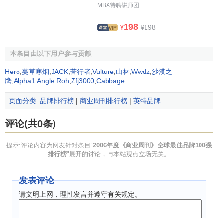
15
BMW
宝马
19,617
15%
MBA特聘讲师团
国
美
198
198
¥
¥
16
Gillette
吉列
19,579
12%
国
Louis Vuitton
路易
法
本条目由以下用户参与贡献
17
17,606
10%
斯-威登
国
Hero
,
蔓草寒烟
,
JACK
,
苦行者
,
Vulture
,
山林
,
Wwdz
,
沙漠之
美
鹰
,
Alpha1
,
Angle Roh
,
Zfj3000
,
Cabbage
.
18
Cisco
思科
17,532
6%
国
页面分类
:
品牌排行榜
|
商业周刊排行榜
|
英特品牌
日
19
Honda
本田
17,049
8%
本
评论(共0条)
Samsung
三星电
韩
20
16,169
19%
提示:评论内容为网友针对条目"
2006年度《商业周刊》全球最佳品牌100强
子
国
排行榜
"展开的讨论，与本站观点立场无关。
美
21
Merrill Lynch
美林
13,001
8%
国
发表评论
美
请文明上网，理性发言并遵守有关规定。
22
PepsiCo
百事可乐
12,690
2%
国