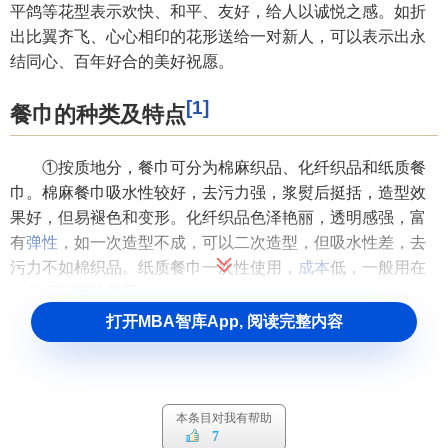
平鸽等花型表示欢快、和平、友好，给人以诚悦之感。如折
出比翼齐飞、心心相印的花形送给一对新人，可以表示出永
结同心、百年好合的美好祝愿。
[1]
餐巾的种类及特点
①按质地分，餐巾可分为棉麻织品、化纤织品和纸质餐
巾。棉麻餐巾吸水性较好，去污力强，浆熨后挺括，造型效
果好，但易褪色和变形。化纤织品色泽艳丽，透明感强，富
有
弹性
，如一次造型不成，可以二次造型，但吸水性差，去
污力不如棉织品。纸质餐巾一次性使用，
成本
低，一般用在
快餐厅
和团队餐厅。
打开MBA智库App, 阅读完整内容
②按颜色分，餐巾颜色有白色与彩色两种。白色餐巾给
人以清洁卫生、恬静优雅之感。它可以调节人的视觉平衡，
可以安定人的情绪。彩色餐巾可以渲染就餐气氛，如大红、
粉红餐巾给人以庄重热烈的感觉：橘黄、鹅黄色餐巾给人以
本条目对我有帮助
高贵典雅的感觉；湖蓝色餐巾在夏天能给人以凉爽、舒适之
7