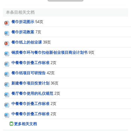
感。
本条目相关文档
参考文献
餐巾折花图示
54页
1.0
1.1
1.2
餐巾折花教案
7页
↑
张波主编.第二章 餐饮服务的基本技能 餐
厅接待与运营.化学工业出版社,2012.02.
餐巾纸上的创业课
39页
铜质餐巾环与餐巾扣创新创业项目商业计划书
9页
中餐餐巾折叠工作标准
2页
餐巾纸项目可研报告
42页
新建餐巾项目投资计划
36页
餐厅餐巾使用的礼仪规范
2页
中餐餐巾折叠工作标准
2页
中餐餐巾折叠工作标准
2页
更多相关文档