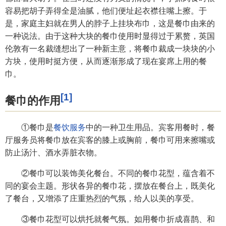
容易把胡子弄得全是油腻，他们便址起衣襟往嘴上擦。于
是，家庭主妇就在男人的脖子上挂块布巾，这是餐巾由来的
一种说法。由于这种大块的餐巾使用时显得过于累赘，英国
伦敦有一名裁缝想出了一种新主意，将餐巾裁成一块块的小
方块，使用时挺方便，从而逐渐形成了现在宴席上用的餐
巾。
[1]
餐巾的作用
①餐巾是
餐饮服务
中的一种卫生用品。宾客用餐时，餐
厅服务员将餐巾放在宾客的膝上或胸前，餐巾可用来擦嘴或
防止汤汁、酒水弄脏衣物。
②餐巾可以装饰美化餐台。不同的餐巾花型，蕴含着不
同的宴会主题。形状各异的餐巾花，摆放在餐台上，既美化
了餐台，又增添了庄重热烈的气氛，给人以美的享受。
③餐巾花型可以烘托就餐气氛。如用餐巾折成喜鹊、和