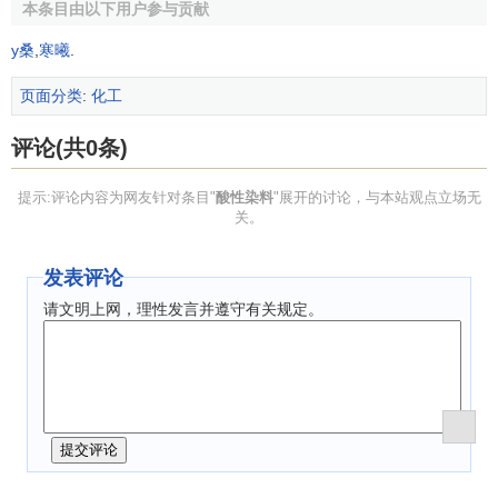
③三芳甲烷型：
色泽鲜艳、强度大，以紫、蓝、绿为
本条目由以下用户参与贡献
主，日晒牢度最差。
y桑
,
寒曦
.
[3]
酸性染料的发展趋势
页面分类
:
化工
评论(共0条)
1.提高染色质量和保证纤维品质
针对一些羊毛品种存在严重的毛尖毛根染色浓淡差异，
提示:评论内容为网友针对条目"
酸性染料
"展开的讨论，与本站观点立场无
关。
科莱恩公司
推出了Lanasan染料，具有优良的相容性，匀染
性良好，可使毛尖和毛根得色均匀。亨兹曼公司推出的
发表评论
Neolan A酸性染料，特别适合羊毛的匹料和绞纱染色。
请文明上网，理性发言并遵守有关规定。
锦纶染色专用的酸性染料：匀染型和坚牢型。
2.适应新纤维和多组分纤维纺织品染色发展的
需求
针对新纤维的染色的染色牢度、匀染性、染深性和透染
性的问题，多组分纤维染色的同色性等问题进行新型酸性染
料的开发。