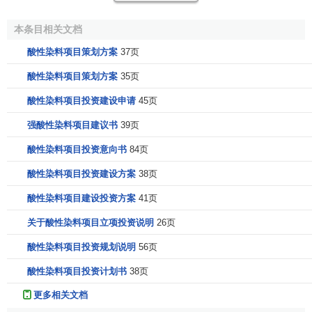
小，疏水性部分比例大，水溶性不好；
本条目相关文档
②对羊毛等纤维的亲和力高，移染性和匀染性差，常在
酸性染料项目策划方案
37页
近中性浴中染色，色泽不够鲜艳，熨烫和湿处理牢度好。
酸性染料项目策划方案
35页
③染色毛制品经得起洗呢和缩呢处理，对湿处理牢度要
酸性染料项目投资建设申请
45页
求高的纺织品可采用这类染料染色。
强酸性染料项目建议书
39页
(二)酸性染料的化学结构分类
酸性染料项目投资意向书
84页
按照化学结构分类，酸性染料可分为偶氮类、蒽醌类、
酸性染料项目投资建设方案
38页
三芳甲烷类、呫吨或氧杂蒽及吖嗪或氮杂蒽等杂环类、硝基
亚胺类、靛族类、酞菁类等类别。
酸性染料项目建设投资方案
41页
①偶氮型：
单、双偶氮染料，以浅色为主（黄、橙、
关于酸性染料项目立项投资说明
26页
红、紫、蓝），品种数量占大多数；
酸性染料项目投资规划说明
56页
②蒽醌型：
单蒽醌为主，主要为深色（紫、蓝、绿）品
酸性染料项目投资计划书
38页
种占第二位，日晒牢度最好
更多相关文档