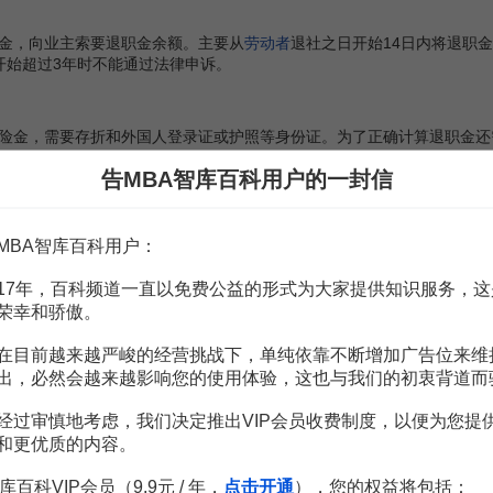
，向业主索要退职金余额。主要从
劳动者
退社之日开始14日内将退职
开始超过3年时不能通过法律申诉。
金，需要存折和外国人登录证或护照等身份证。为了正确计算退职金还
告MBA智库百科用户的一封信
MBA智库百科用户：
赏
MBA智库APP
17年，百科频道一直以免费公益的形式为大家提供知识服务，这
荣幸和骄傲。
。
需要补充新内容或修改错误内容，请
编辑条目
或
投诉举报
在目前越来越严峻的经营挑战下，单纯依靠不断增加广告位来维
出，必然会越来越影响您的使用体验，这也与我们的初衷背道而
经过审慎地考虑，我们决定推出VIP会员收费制度，以便为您提
和更优质的内容。
库百科VIP会员（9.9元 / 年，
点击开通
），您的权益将包括：