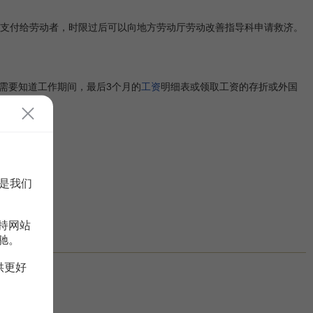
金支付给劳动者，时限过后可以向地方劳动厅劳动改善指导科申请救济。
需要知道工作期间，最后3个月的
工资
明细表或领取工资的存折或外国
是我们
持网站
驰。
供更好