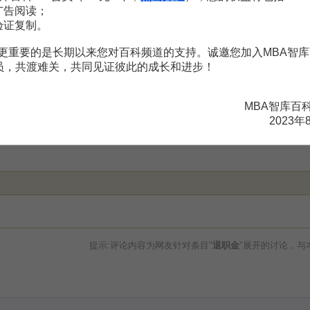
广告阅读；
验证复制。
更重要的是长期以来您对百科频道的支持。诚邀您加入MBA智库
会员，共渡难关，共同见证彼此的成长和进步！
MBA智库百
2023年
与贡献
提示:评论内容为网友针对条目"
退职金
"展开的讨论，与