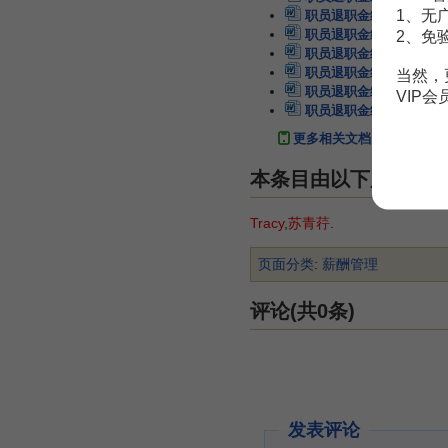
1、无
职员退职金给付规则
5页
2、免
职员退职金给付规则
3页
职员退职金给付规则
2页
职员退职金给付规则
2页
当然，
职员退职金给付规则
3页
VIP
职员退职金给付规则
4页
更多相关文档
本条目由以下用户参
Tracy
,
苏青荇
.
页面分类
:
薪酬管理
评论(共0条)
发表评论