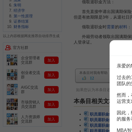
领取退职金方法：
朱明
经济学
首先直接申请出国满期保险金
第一性原理
但是有效期限是3年，从退社日
证券结算
领取退职金时
需要
的
材料
：
财务指标
以上内容根据网友推荐自动排序生成
外籍劳动者领取出国满期保险
人登录证。
官方社群
企业管理者
加入
交流群
亲爱的
创业者交流
本条目对我有帮助
加入
过去的
群
12
团队的
AIGC交流
加入
如果您认为本条目还有待完善，
群
然而，
本条目相关文档
运营支
市场营销人
加入
员交流群
因此，
职员退职金给付规则
4页
人力资源师
的服务
加入
职员退职金给付规则
4页
交流群
职员退职金给付规则
3页
MBA智
职员退职金给付规定
2页