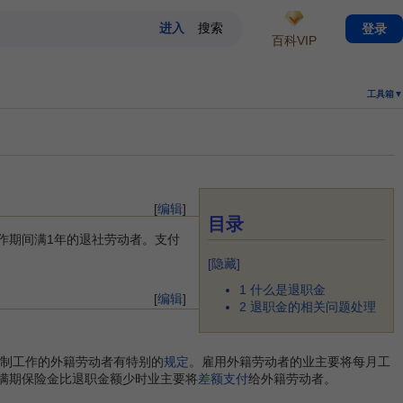
登录
百科VIP
工具箱▼
[
编辑
]
目录
作期间满1年的退社劳动者。支付
[
隐藏
]
1
什么是退职金
[
编辑
]
2
退职金的相关问题处理
可制工作的外籍劳动者有特别的
规定
。雇用外籍劳动者的业主要将每月工
满期保险金比退职金额少时业主要将
差额支付
给外籍劳动者。