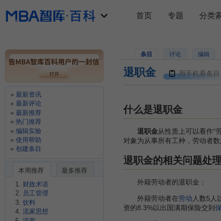
首页
专题
分类
条目
讨论
编辑
退职金
用手机看条目
最新资讯
最新评论
什么是退职金
最新推荐
热门推荐
编辑实验
退职金
从性质上可以看作“
使用帮助
对象为从事所有工种，劳动者数
创建条目
退职金的相关问题处
本周推荐
最多推荐
外籍劳动者的退职金：
财政术语
员工管理
外籍劳动者在
劳动
人数5人
饮料
资的8.3%以出国满期保险交到
流家思想
流家