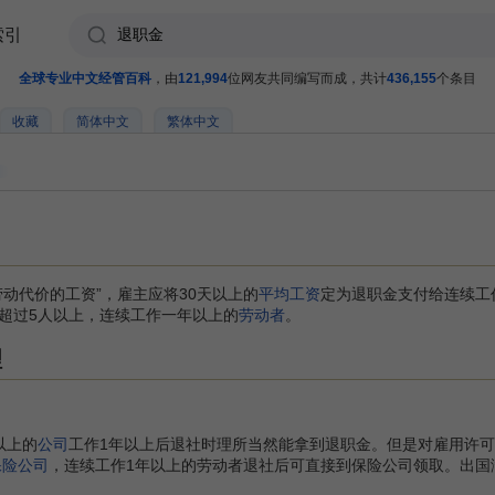
索引
全球专业中文经管百科
，由
121,994
位网友共同编写而成，共计
436,155
个条目
收藏
简体中文
繁体中文
劳动代价的工资”，雇主应将30天以上的
平均工资
定为退职金支付给连续工
超过5人以上，连续工作一年以上的
劳动者
。
理
以上的
公司
工作1年以上后退社时理所当然能拿到退职金。但是对雇用许
保险公司
，连续工作1年以上的劳动者退社后可直接到保险公司领取。出国