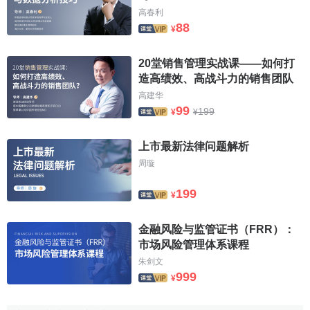
高春利
88
¥
20堂销售管理实战课——如何打
造高绩效、高战斗力的销售团队
高建华
99
199
¥
¥
上市最新法律问题解析
周璇
199
¥
金融风险与监管证书（FRR）：
市场风险管理体系课程
朱剑文
999
¥