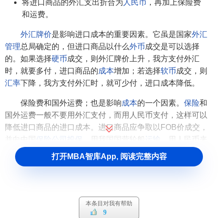
将进口商品的外汇支出折合为
人民币
，再加上保险费
和运费。
外汇牌价
是影响进口成本的重要因素。它虽是国家
外汇
管理
总局确定的，但进口商品以什么
外币
成交是可以选择
的。如果选择
硬币
成交，则外汇牌价上升，我方支付外汇
时，就要多付，进口商品的
成本
增加；若选择
软币
成交，则
汇率
下降，我方支付外汇时，就可少付，进口成本降低。
保险费和国外运费；也是影响
成本
的一个因素。
保险
和
国外运费一般不要用外汇支付，而用人民币支付，这样可以
降低进口商品的进口成本。进口商品应争取以FOB价成交，
并向中国
保险公司
投保
，用我国国营轮船
运输
，用人民币来
支付保险费和运费。这样，可以节省外汇支出。
打开MBA智库App, 阅读完整内容
(2)税收。税收是指进口商品应交纳的
进口关税
与
工商
税
。其
税率
是根据国家有关规定，按进口商品的类别计算，
而完税的价格，是按到岸价计算的。税收是影响进口成本的
本条目对我有帮助
一个因素。而税收的多少，又取决于两个因素：一是
税率
的
9