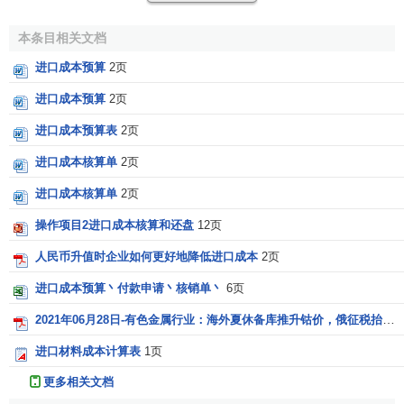
高低，进口商品税率高，则进口商品的纳税额就多；反之，
纳税额就少；二是进口商品的
成交价
。
成交价
低，进口商品
本条目相关文档
的外汇价孰就少，在税率一定的情况下，应交纳的税金就
进口成本预算
2页
少；反之，
税金
就多。
进口税
率是国家统一确定的。所以，
降低税收的关键，是寻求合理的成交价。
进口成本预算
2页
进口成本预算表
2页
(3)其他费用。其他费用是外贸部门经营进口商品所支付
的费用。其他费用支出多，进口成本就上升；支出少，进口
进口成本核算单
2页
成本就降低。降低其他费用支出，也是降低进口成本的一个
进口成本核算单
2页
重要因素。为此，
对外贸易
企业
应加强
企业管理
，进行
经济
核算
，节约
管理费用
及其他费用的开支，努力降低进口成
操作项目2进口成本核算和还盘
12页
本。
人民币升值时企业如何更好地降低进口成本
2页
参考文献
进口成本预算丶付款申请丶核销单丶
6页
2021年06月28日-有色金属行业：海外夏休备库推升钴价，俄征税抬升镍进口成本-31页
1.0
1.1
↑
于忠智等主编.经济指标实用手册[M].ISBN:7-
进口材料成本计算表
1页
5610-2105-4/F123-62.辽宁大学出版社,1993.04
更多相关文档