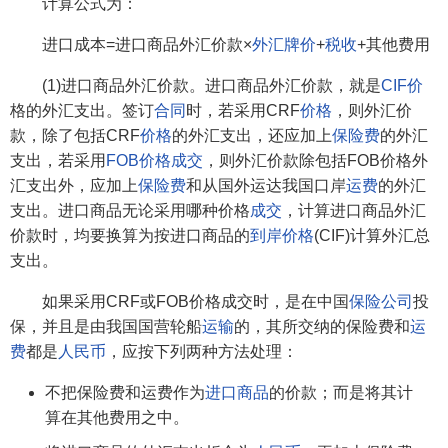
计算公式为：
进口成本=进口商品外汇价款×
外汇牌价
+
税收
+其他费用
(1)进口商品外汇价款。进口商品外汇价款，就是
CIF价
格的外汇支出。签订
合同
时，若采用CRF
价格
，则外汇价
款，除了包括CRF
价格
的外汇支出，还应加上
保险费
的外汇
支出，若采用
FOB价格
成交
，则外汇价款除包括FOB价格外
汇支出外，应加上
保险费
和从国外运达我国口岸
运费
的外汇
支出。进口商品无论采用哪种价格
成交
，计算进口商品外汇
价款时，均要换算为按进口商品的
到岸价格
(CIF)计算外汇总
支出。
如果采用CRF或FOB价格成交时，是在中国
保险公司
投
保，并且是由我国国营轮船
运输
的，其所交纳的保险费和
运
费
都是
人民币
，应按下列两种方法处理：
不把保险费和运费作为
进口商品
的价款；而是将其计
算在其他费用之中。