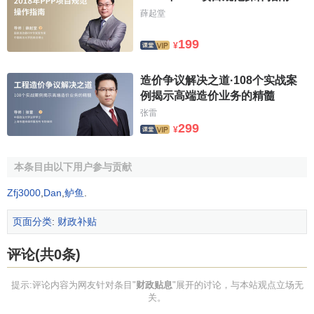
薛起堂
199
¥
造价争议解决之道·108个实战案
例揭示高端造价业务的精髓
张雷
299
¥
本条目由以下用户参与贡献
Zfj3000
,
Dan
,
鲈鱼
.
页面分类
:
财政补贴
评论(共0条)
提示:评论内容为网友针对条目"
财政贴息
"展开的讨论，与本站观点立场无
关。