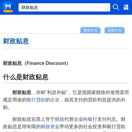
繁体中文
简体中文
财政贴息
财政贴息（Finance Discount）
什么是财政贴息
财政贴息
，亦称"利息补贴"。它是指国家财政对使用某些
规定用途的
银行贷款
的
企业
，就其支付的贷款利息提供的补
贴。
财政贴息实质上等于
财政
代替企业向
银行
支付
利息
。财
政贴息是用有限的
财政资金
带动更多的社会投资和银行贷款