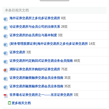
遵守证券交易所的章程、业务规则及其他相关
规章制
本条目相关文档
度
，执行证券交易所的决议
海外证券交易所之多伦多证券交易所
9页
派遣台格代表从事证券交易活动
论证券交易所与会员公司的法律关系
28页
保证投资者的台法权益、维护
交易市场
的稳定发展
证券交易所的会员席位与基本制度
3页
履行对证券交易所市场的交易盈交收义务
{财务管理股票证券}海外证券交易所之多伦多证券交易所
14页
按规定交纳各项经费和提供有关信息资料并接受证券
证券交易所
3页
交易所的监督
证券交易所约定购回式证券交易业务会员指南
48页
证券交易所会员的申请程序
洲际证券交易所并购纽约证券交易所
75页
证券经营机构要成为证券交易所的会员，其申请程序如
证券交易所融资融券交易会员业务指南
35页
下：
证券交易所融资融券交易会员业务指南
35页
(1)向证券交易所提出申请并将相应的申报材料报送至会
世界着名证券交易所之一——东京证券交易所
3页
员管理部门。申报材料一般包括会籍申请表、申请成为证券
更多相关文档
交易所会员的正式公文、中国证监会批准机构设立的批文、