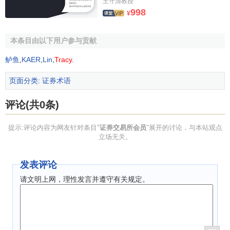
王守清教授
998
¥
另外.根据我国《证券交易所管理办法》，证券交易所决
定接纳或
开除
会员应在决定后的5个
工作日
内报中国证监会备
本条目由以下用户参与贡献
案，决定接纳或者开除正式会员以外的其他会员应在办理有
关手续5个工作日之前向中国证监会备案。
鲈鱼
,
KAER
,
Lin
,
Tracy
.
页面分类
:
证券术语
评论(共0条)
提示:评论内容为网友针对条目"
证券交易所会员
"展开的讨论，与本站观点
立场无关。
发表评论
请文明上网，理性发言并遵守有关规定。