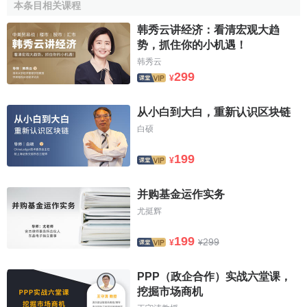
本条目相关课程
中国证监会颁发的公司《经营证券业务许可证》、公司《
企
业法人营业执照
》、
公司章程
和
内控制度
及主要规章制度、
韩秀云讲经济：看清宏观大趋
经
审计
的最近两年的财务报告、公司下属各
证券营业部
的
势，抓住你的小机遇！
《证券经营机构营业许可证》及《
营业执照
》等等：
韩秀云
299
¥
(2)证券交易所会员管理部门对上述材料进行初审：
从小白到大白，重新认识区块链
(3)证券交易所会员管理部门初审后，将合格者上报理事
白硕
会，由理事会审核批准后，即可成为证券交易所会员。
199
¥
证券交易所会员的处分
并购基金运作实务
对于违反证券交易所章程、
业务规则
及其他有关规定的
尤挺辉
会员，证券交易所有权根据情节轻重给予一定的单处或并处
的处分，主要有：会员范围内通报批评、在中国证监会指定
199
299
¥
¥
报刊公开批评、警告、罚款、限制交易、暂停
自营业务
或
代
理业务
、取消会员资格等等。对会员暂停参加场内交易以上
PPP（政企合作）实战六堂课，
之处分由证券交易所理事会审定，而对取消会员资格等重大
挖掘市场商机
处分则要由证券交易所会员大会来审查。