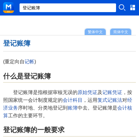
繁体中文
简体中文
登记账簿
(重定向自
记帐
)
什么是登记账簿
登记账簿是指根据审核无误的
原始凭证
及
记账凭证
，按
照国家统一会计制度规定的
会计科目
，运用
复式记账法
对
经
济业务
序时地、分类地登记到
账簿
中去。登记账簿是
会计核
算
工作的主要环节。
登记账簿的一般要求