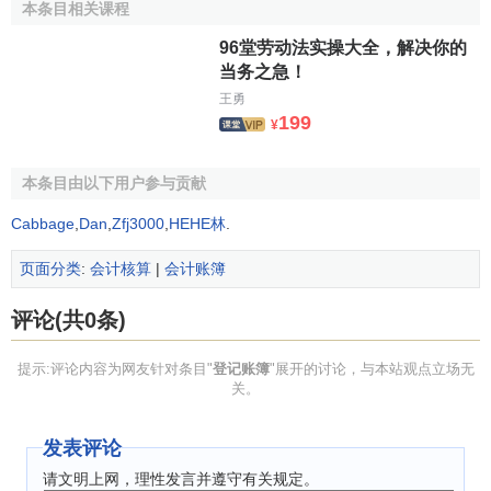
（3）“金额”栏的数字应当用阿拉伯数字书写，并与账页
本条目相关课程
上标明的位数对准；在一些未标明位数的明细账上，可在金
96堂劳动法实操大全，解决你的
额中加上“分节号”，即自“元”位起自右向左，每三位为一分节
当务之急！
加一逗号，“元”位和“角”位之间加一小数点，如1，230，
王勇
000，00。书写的数字和文字的大小一般占格距的二分之
199
¥
一，以保证账簿的清晰、整洁和美观，并为更正错误留下余
地。
本条目由以下用户参与贡献
（4）每一账页登记完毕结转下页时，应当结出本页合计
Cabbage
,
Dan
,
Zfj3000
,
HEHE林
.
数及余额，写在本页最后一行的有关栏内，在摘要栏内注明
“过次页”字样。在下页第一行有关栏内应抄列上页的合计数及
页面分类
:
会计核算
|
会计账簿
余额，并在摘要栏内注明“承前页”字样；也可以将本页合计数
评论(共0条)
及金额只写在下页第一行有关栏内，并在摘要栏内注明“承前
页”字样。
提示:评论内容为网友针对条目"
登记账簿
"展开的讨论，与本站观点立场无
关。
（5）记账中如发现账簿记录的错误，应根据不同的错误
情况，按照规定的错账更正方法予以更正，不得刮擦、涂
发表评论
改、挖补或用褪色药水消除字迹，以防篡改和舞弊。
请文明上网，理性发言并遵守有关规定。