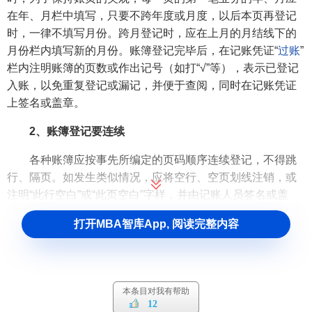
在年、月栏中填写，只要不跨年度或月度，以后本页再登记
时，一律不填写月份。跨月登记时，应在上月的月结线下的
月份栏内填写新的月份。账簿登记完毕后，在记账凭证“
过账
”
栏内注明账簿的页数或作出记号（如打“√”等），表示已登记
入账，以免重复登记或漏记，并便于查阅，同时在记账凭证
上签名或盖章。
2、账簿登记要连续
各种账簿应按事先所编定的页码顺序连续登记，不得跳
行、隔页。如发生类似情况，应将空行、空页划线注销，或
注明“此行空白”或“此页空白”字样，并由记账人员签名或盖
章。不得任意撕毁
订本式账簿
的账页，也不得任意抽换
活页
打开MBA智库App, 阅读完整内容
式
或
卡片式账簿
的账页，以防舞弊。
3、账簿的书写要整洁、规范
（1）账簿登记时，必须用蓝黑墨水或碳素墨水钢笔书
本条目对我有帮助
写，不得用铅笔或圆珠笔记账（
银行
的复写账簿等特殊情况
12