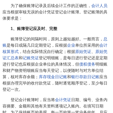
为了确保账簿记录及后续会计工作的正确性，
会计人员
应当根据审核无误的会计凭证登记会计账簿。登记账簿的具
体要求是：
1、账簿登记应及时、完整
账簿登记的间隔时间，原则上越短越好。一般而言，
总
账
是每日或隔几日定期登记，应根据
企业
单位所采用的
会计
核算形式
，结合实际情况自行确定；根据
原始凭证
、
原始凭
证汇总表
和
记账凭证
登记明细账，是每日进行登记还是定期
进行登记也应根据企业单位的具体情况，但
债权
债务
明细账
和财产物资明细账应当每天登记，以便随时与对方单位结
算，核对库存余额；
库存现金
日记账
和
银行存款日记账
应当
根据办理完毕的收付款凭证，随时逐笔顺序登记，至少每日
登记一次。
登记会计账簿时，应当将
会计凭证
日期、编号、业务内
容摘要、金额和其他有关资料逐项记入账内。在填写日期
时，为了保持账页的美观，每一页的第一笔业务的年、月应