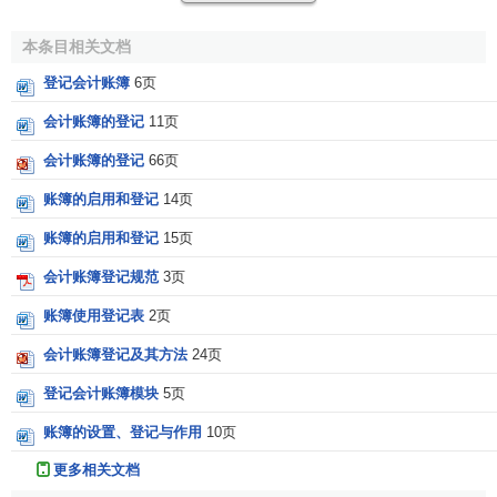
除外）。红色墨水登记账簿发生在下列情况中：
本条目相关文档
①期末
结账
时，用红色墨水划红线；
登记会计账簿
6页
②错账更正时，用红色墨水划线更正，或根据红字记账
会计账簿的登记
11页
凭证，登记冲销账簿记录；
会计账簿的登记
66页
③在账簿登记发生跳行、隔页时，用红色墨水划对角线
账簿的启用和登记
14页
注销空行或空页，并由记账人员签章；
账簿的启用和登记
15页
④在借方多栏式或贷方多栏式明细账账页中，用红字登
会计账簿登记规范
3页
记减少数；
账簿使用登记表
2页
⑤三栏式科目的余额栏前，如未注明余额方向，在余额
栏内用红字登记负数余额。
会计账簿登记及其方法
24页
登记会计账簿模块
5页
（2）“摘要”栏的填写应在如实反映经济业务客观情况的
基础上，力求简明扼要，保证账簿记录既便于以后的查阅，
账簿的设置、登记与作用
10页
又便于核对。
更多相关文档