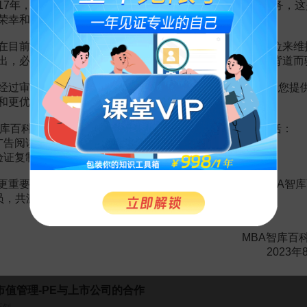
17年，百科频道一直以免费公益的形式为大家提供知识服务，这
荣幸和骄傲。
让公司好干10倍的股权结构
在目前越来越严峻的经营挑战下，单纯依靠不断增加广告位来维
出，必然会越来越影响您的使用体验，这也与我们的初衷背道而
田政武
经过审慎地考虑，我们决定推出VIP会员收费制度，以便为您提
48
¥
和更优质的内容。
政府法律顾问业务开拓36计
库百科VIP会员（9.9元 / 年，
点击开通
），您的权益将包括：
广告阅读；
周勤华
验证复制。
199
¥
更重要的是长期以来您对百科频道的支持。诚邀您加入MBA智库
会员，共渡难关，共同见证彼此的成长和进步！
金牌面试官：一线经理人和HR管理者的招聘面试实战
单锋
MBA智库百
2023年
99
¥
市值管理-PE与上市公司的合作
王钊