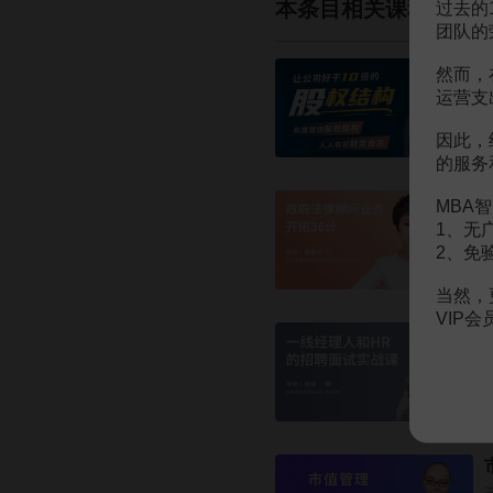
本条目相关课程
过去的
团队的
然而，
运营支
因此，
的服务
MBA智
1、无
2、免
当然，
VIP