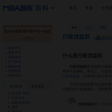
首页
专题
分类
条目
讨论
编辑
行政优益权
用手机
最新资讯
最新评论
什么是行政优益权
最新推荐
热门推荐
编辑实验
行政优益权
是指国家为保障
使用帮助
格和可选择性。简言之，行政优
创建条目
行政受益权
，它体现行政主体与
尽管行政优益权与行政职权密
本周推荐
最多推荐
行政职权不能被放弃，否则将导
马克斯·韦伯
交易术语
战略管理理论
行政优益权
是一个
小作
债券
逻辑与