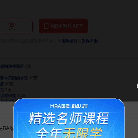
赏
MBA智库APP
。
需要补充新内容或修改错误内容，请
编辑条目
或
投诉举报
权的法律探析
2页
客体范围的界定
10页
量
40页
定
8页
议权研究
58页
与侦查权关系
12页
行政行使行政处罚自由裁权指导意见
10页
告MBA智库百科用户的一封信
强行政权的亲和力
15页
法权与行政权的冲突与协调
3页
MBA智库百科用户：