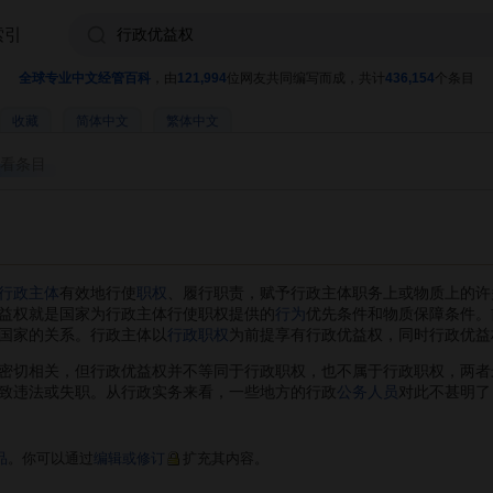
索引
全球专业中文经管百科
，由
121,994
位网友共同编写而成，共计
436,154
个条目
收藏
简体中文
繁体中文
看条目
行政主体
有效地行使
职权
、履行职责，赋予行政主体职务上或物质上的许
益权就是国家为行政主体行使职权提供的
行为
优先条件和物质保障条件。
国家的关系。行政主体以
行政职权
为前提享有行政优益权，同时行政优益
切相关，但行政优益权并不等同于行政职权，也不属于行政职权，两者
致违法或失职。从行政实务来看，一些地方的行政
公务人员
对此不甚明了
品
。你可以通过
编辑或修订
扩充其内容。