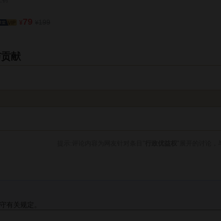
79
199
¥
¥
与贡献
提示:评论内容为网友针对条目"
行政优益权
"展开的讨论，
守有关规定。