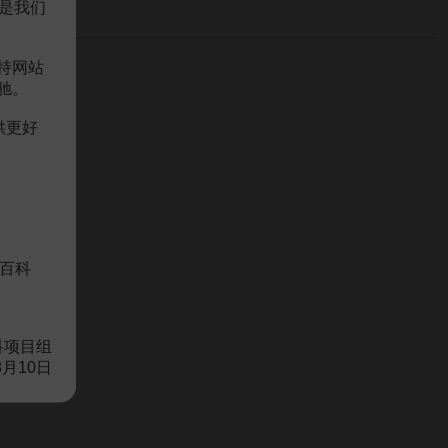
是我们
持网站
驰。
供更好
百科
科项目组
8月10日