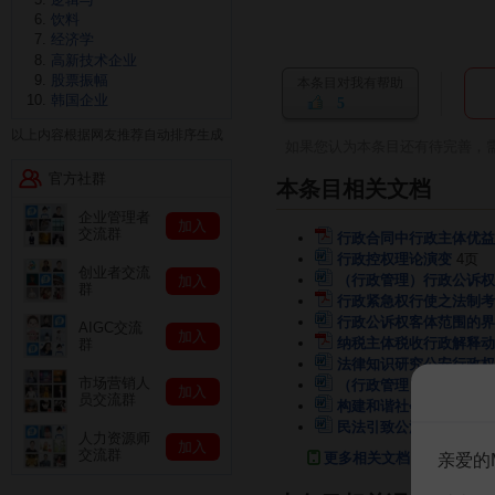
饮料
经济学
高新技术企业
股票振幅
本条目对我有帮助
韩国企业
5
以上内容根据网友推荐自动排序生成
如果您认为本条目还有待完善，
官方社群
本条目相关文档
企业管理者
加入
交流群
行政合同中行政主体优益
行政控权理论演变
4页
创业者交流
（行政管理）行政公诉权
加入
群
行政紧急权行使之法制考
行政公诉权客体范围的界
AIGC交流
加入
纳税主体税收行政解释动
群
法律知识研究公安行政权
市场营销人
（行政管理）国家工商局
加入
员交流群
构建和谐社会的核心_增
民法引致公法所带来的司
人力资源师
加入
交流群
更多相关文档
亲爱的