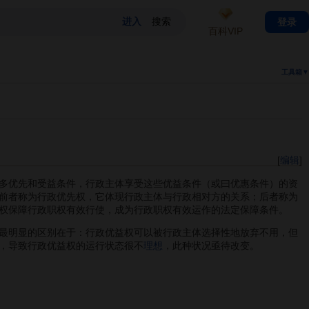
登录
百科VIP
工具箱▼
[
编辑
]
多优先和受益条件，行政主体享受这些优益条件（或曰优惠条件）的资
前者称为行政优先权，它体现行政主体与行政相对方的关系；后者称为
权保障行政职权有效行使，成为行政职权有效运作的法定保障条件。
最明显的区别在于：行政优益权可以被行政主体选择性地放弃不用，但
，导致行政优益权的运行状态很不
理想
，此种状况亟待改变。