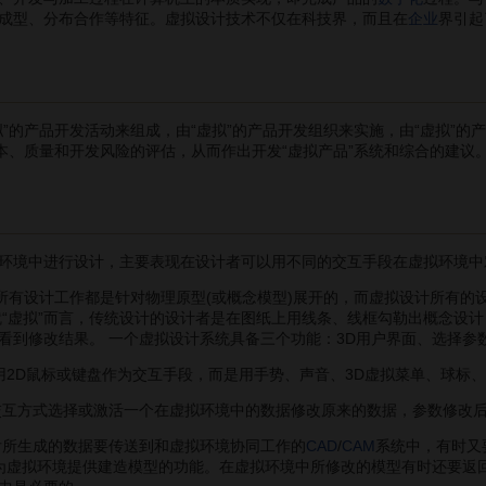
成型、分布合作等特征。虚拟设计技术不仅在科技界，而且在
企业
界引起
的产品开发活动来组成，由“虚拟”的产品开发组织来实施，由“虚拟”的产
成本、质量和开发风险的评估，从而作出开发“虚拟产品”系统和综合的建
境中进行设计，主要表现在设计者可以用不同的交互手段在虚拟环境中
有设计工作都是针对物理原型(或概念模型)展开的，而虚拟设计所有的
就“虚拟”而言，传统设计的设计者是在图纸上用线条、线框勾勒出概念设
看到修改结果。 一个虚拟设计系统具备三个功能：3D用户界面、选择参
用2D鼠标或键盘作为交互手段，而是用手势、声音、3D虚拟菜单、球标
互方式选择或激活一个在虚拟环境中的数据修改原来的数据，参数修改
所生成的数据要传送到和虚拟环境协同工作的
CAD
/
CAM
系统中，有时又
，为虚拟环境提供建造模型的功能。在虚拟环境中所修改的模型有时还要返回