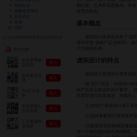
相比较，它具有高度集成、快速
韩国企业
战略管理理论
研究的热点。
交易术语
基本概念
朱明
流家
虚拟设计技术是由各个“虚拟”
以上内容根据网友推荐自动排序生成
得对开发“虚拟产品”的时间、
户之间的距离。
官方社群
虚拟设计的特点
企业管理者
加入
交流群
虚拟设计是指设计者在虚拟环
创业者交流
加入
群
就“设计”而言，传统设计的所
际产品必定能达到设计要求。 
AIGC交流
加入
对原型进行反复改进，并能马上
群
(1)3D用户界面设计者不再
市场营销人
加入
员交流群
(2)选择参数设计者用各种交
人力资源师
加入
(3)数据传送机制模型修改后
交流群
含一个独立的CAD/CAM系统