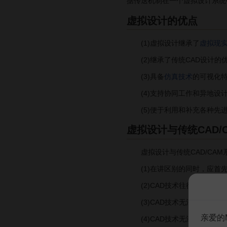
据传送机制在一个虚拟设计系统
虚拟设计的优点
(1)虚拟设计继承了
虚拟现
(2)继承了传统CAD设计的
(3)具备
仿真技术
的可视化
(4)支持协同工作和异地设计
(5)便于利用和补充各种先进
虚拟设计与传统CAD/
虚拟设计与传统CAD/CAM
(1)在讲区别的同时，应首先
(2)CAD技术往往重在交互
(3)CAD技术无法利用除视
亲爱的
(4)CAD技术无法进行深层