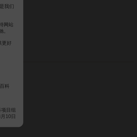
是我们
持网站
驰。
供更好
百科
科项目组
8月10日