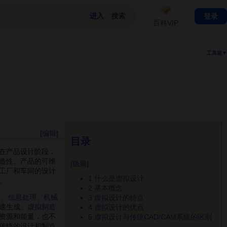
登录
百科VIP
工具箱▼
[
编辑
]
目录
在产品设计阶段，
造性、产品的可维
[
隐藏
]
工厂和车间的设计
1
什么是虚拟设计
。
2
基本概念
络
、
信息处理
、
机械
3
虚拟设计的特点
速生成、
虚拟制造
4
虚拟设计的优点
资源和能量，也不
5
虚拟设计与传统CAD/CAM系统的区别
传统的设计和制造