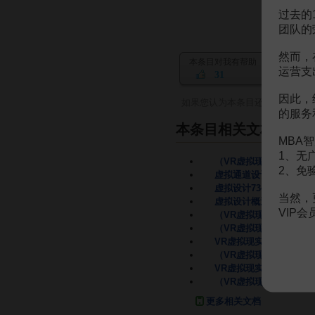
过去的
团队的
然而，
本条目对我有帮助
运营支
31
因此，
如果您认为本条目还有待完善，
的服务
本条目相关文档
MBA智
1、无
（VR虚拟现实）虚拟设
2、免
虚拟通道设计
10页
虚拟设计7343839876
5
当然，
虚拟设计概述
105页
VIP
（VR虚拟现实）论虚拟
（VR虚拟现实）虚拟通
VR虚拟现实 虚拟设计
6
（VR虚拟现实）虚拟磁
VR虚拟现实第五章虚拟
（VR虚拟现实）第五章
更多相关文档