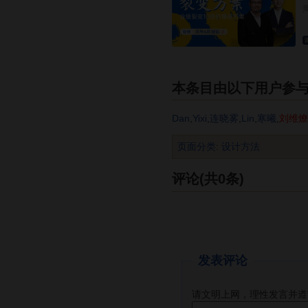
本条目由以下用户参
Dan
,
Yixi
,
连晓雾
,
Lin
,
寒曦
,
刘维燎
页面分类
:
设计方法
评论(共0条)
发表评论
请文明上网，理性发言并遵