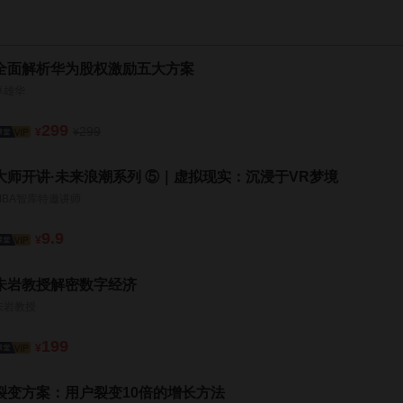
全面解析华为股权激励五大方案
卓雄华
299
299
¥
¥
大师开讲·未来浪潮系列 ⑤｜虚拟现实：沉浸于VR梦境
MBA智库特邀讲师
9.9
¥
朱岩教授解密数字经济
朱岩教授
199
¥
裂变方案：用户裂变10倍的增长方法