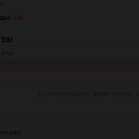
周导
199
¥
与贡献
,
赵先生
.
提示:评论内容为网友针对条目"
虚拟设计
"展开的讨论，
守有关规定。