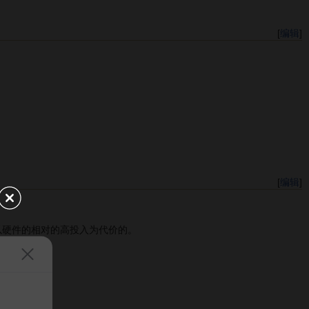
[
编辑
]
[
编辑
]
以硬件的相对的高投入为代价的。