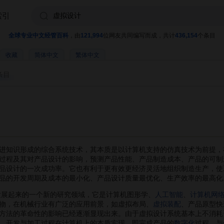
索引
全球专业中文经管百科
，由
121,994
位网友共同编写而成，共计
436,154
个条目
收藏
简体中文
繁体中文
条目
知识形成的综合系统技术，其本质是以计算机支持的仿真技术为前提，
过程及其对产品设计的影响，预测产品性能、产品制造成本、产品的可制
品设计的一次成功率。它也有利于更有效更经济灵活地组织制造生产，使
品的开发周期及成本的最小化、产品设计质量最优化、生产效率的最高化
展起来的一个新的研究领域，它是计算机图形学、
人工智能
、
计算机网
物，在机械行业有广泛的应用前景，如虚拟布局、
虚拟装配
、产品原型快
方法的革命性的影响已经逐渐显现出来。由于虚拟设计系统基本上不消耗
、开发与加工过程在计算机上的本质实现，即完成产品的
数字化
过程。与