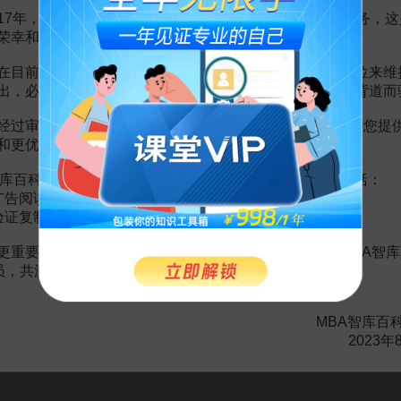
17年，百科频道一直以免费公益的形式为大家提供知识服务，这
荣幸和骄傲。
在目前越来越严峻的经营挑战下，单纯依靠不断增加广告位来维
赏
MBA智库APP
出，必然会越来越影响您的使用体验，这也与我们的初衷背道而
经过审慎地考虑，我们决定推出VIP会员收费制度，以便为您提
。
需要补充新内容或修改错误内容，请
编辑条目
或
投诉举报
和更优质的内容。
库百科VIP会员（9.9元 / 年，
点击开通
），您的权益将包括：
广告阅读；
计
65页
验证复制。
5页
更重要的是长期以来您对百科频道的支持。诚邀您加入MBA智库
会员，共渡难关，共同见证彼此的成长和进步！
展示设计
13页
道设计
10页
6页
MBA智库百
盘的设计与操作
18页
2023年
设计
23页
虚拟设计
22页