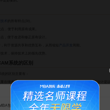
中是必要的。
实技术
的所有特点(3I)。
优点，便于利用原有成果。
特点，便于改进和修正原有设计。
，利于资源共享和优势互补，从而缩短
产品开发
周期。
技术，保持技术上的领先优势。
CAM系统的区别
系统的区别主要有：
重在继承，尤其是继承原有CAD技术的资源和成果；其次，虚拟设计是
告MBA智库百科用户的一封信
，设计阶段可视化程度不高，到原型生产出来后才暴露出问题。
觉以外的其他感知功能。
MBA智库百科用户：
次的设计，如可装配性分析和干涉检验等。