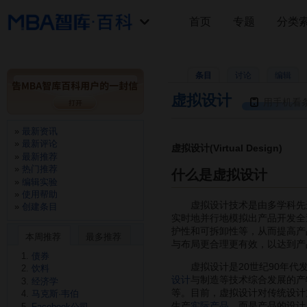
首页
专题
分类
条目
讨论
编辑
虚拟设计
用手机看
最新资讯
最新评论
虚拟设计(Virtual Design)
最新推荐
热门推荐
什么是虚拟设计
编辑实验
使用帮助
虚拟设计技术是由多学科先进
创建条目
实时地并行地模拟出产品开发全
护性和可拆卸性等，从而提高产
本周推荐
最多推荐
与布局更合理更有效，以达到产
债券
虚拟设计是20世纪90年代发
饮料
设计
与制造等技术综合发展的产
经济学
等。目前，虚拟设计对传统设计
马克斯·韦伯
生产
实际产品
，而是产品的设计
Facebook公司