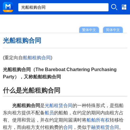
繁体中文
简体中文
光船租购合同
(重定向自
船舶租购合同
)
光船租购合同（The Bareboat Chartering Purchasing
Party），又称船舶租购合同
什么是光船租购合同
光船租购合同
是
光船租赁合同
的一种特殊形式，是指船
东向租方提供不配备
船员
的船舶，在约定的期间内由租方占
有、使用和营运，并在约定期间届满时将
船舶所有权
转移给
租方，而由租方支付租购费的
合同
，类似于
融资租赁合同
。