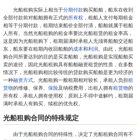
光船租购实际上相当于
分期付款
购买船舶，船东在收到
全部付款前对船舶拥有正式的
所有权
，租船人支付每期租金
相等于分期付款，租期结束船价全部付清，船舶就属于租船
人所有。当然光船租购的租金率要比光船租赁的租金率高，
这是因为光船租购下，租期届满时承租人无须将船舶交还船
东，船东要在租期内收回船舶的
成本
和
利润
。由此，光船租
购合同所要达到的目的是买卖船舶，光船租购是实现船舶买
卖的途径，因此光船租购具有船舶融资租货的性质，在多数
情况下，光船租购相比较传统的贷款购买船舶是更为经济的
一种
融资方式
。光船租购一般租期相对较长，承租人负担
租
赁物
的维修、保养、
保险
及纳税费用，出租人拥有
租赁物
的
所有权，承租人拥有使用权，原则上不得中途解约，租期届
满时承租人有购买、续租的优先权。
光船租购合同的特殊规定
由于光船租购合同的特殊性，决定了光船租购合同有不