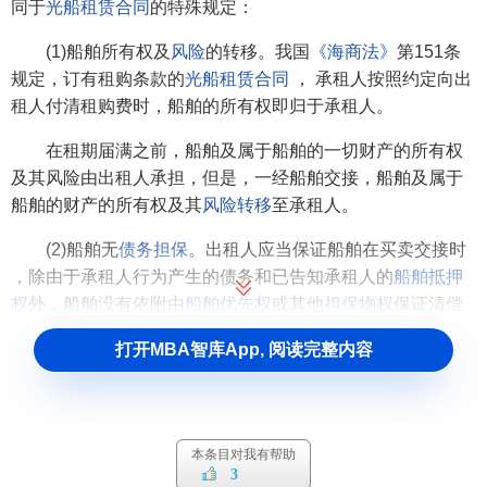
同于
光船租赁合同
的特殊规定：
(1)船舶所有权及
风险
的转移。我国
《海商法》
第151条
规定，订有租购条款的
光船租赁合同
， 承租人按照约定向出
租人付清租购费时，船舶的所有权即归于承租人。
在租期届满之前，船舶及属于船舶的一切财产的所有权
及其风险由出租人承担，但是，一经船舶交接，船舶及属于
船舶的财产的所有权及其
风险转移
至承租人。
(2)船舶无
债务担保
。出租人应当保证船舶在买卖交接时
，除由于承租人行为产生的债务和已告知承租人的
船舶抵押
权
外，船舶没有依附由
船舶优先权
或其他
担保物权
保证清偿
的债务。
打开MBA智库App, 阅读完整内容
(3)
船舶文书
。在承租人支付最后一期租金时 ，出租人应
向承租人提供一份经过公证的船舶买卖文件。在船舶买卖交
接时，出租人应向承租人提供船舶已注销登记的证明书，以
本条目对我有帮助
及出租人持有的船级证书和各种其他船舶为文件与图表。
3