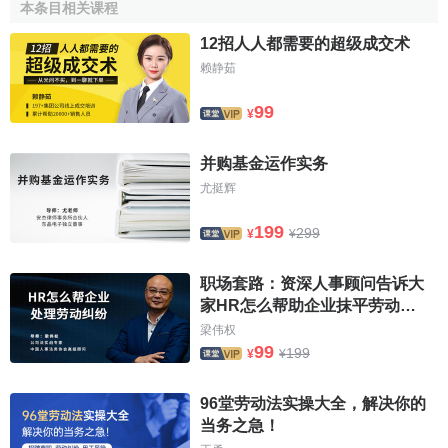
本条目相关课程
12招人人都需要的超级成交术
赖静茹
99
¥
并购基金运作实务
尤挺辉
199
299
¥
¥
职场套路：资深人事顾问告诉大
家HR怎么帮助企业抹平劳动纠
纷
梁伟权
99
199
¥
¥
96堂劳动法实操大全，解决你的
当务之急！