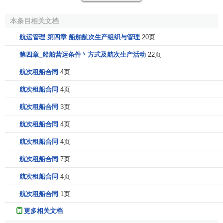
本条目相关文档
航运管理 第四章 船舶航次生产组织与管理
20页
第四章_船舶营运条件丶方式及航次生产活动
22页
航次租船合同
4页
航次租船合同
4页
航次租船合同
3页
航次租船合同
4页
航次租船合同
4页
航次租船合同
7页
航次计划必须在航次开始前按规定的时间下达到船舶。
如果船舶不在本
企业
所在的
港口
，应以专用密码电报将航次
航次租船合同
4页
计划-下达给船舶。船长在接到航次计划以后，应组织船员讨
航次租船合同
1页
论，提出保证航次计划完成的组织技术措施。航次结束以
更多相关文档
后，船长应按规定填写“航次总结报告，，送交或寄交计划统