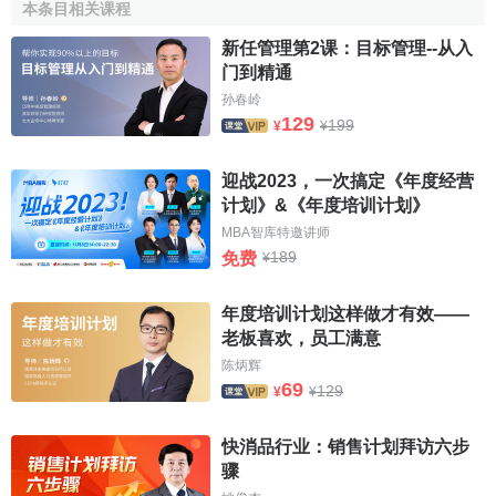
计部门。若船舶在外港结束航次，船长应按规定格式向调度
本条目相关课程
室拍发电报，报告航次结束。
新任管理第2课：目标管理--从入
门到精通
参考文献
孙春岭
129
199
¥
¥
↑
叶怀珍.旅客运输组织.西南交通大学出版社,2000年
01月第1版
迎战2023，一次搞定《年度经营
2.0
2.1
2.2
↑
赵刚.国际航运管理.大连海事大学出版
计划》&《年度培训计划》
社,2006年01月第1版
MBA智库特邀讲师
189
免费
¥
年度培训计划这样做才有效——
老板喜欢，员工满意
陈炳辉
69
129
¥
¥
快消品行业：销售计划拜访六步
骤