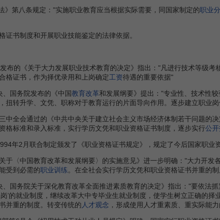
育法》第八条规定："实施职业教育应当根据实际需要，同国家制定的
职业
格证书制度和开展职业技能鉴定的法律依据。
国务院发布的《关于大力发展职业技术教育的决定》指出："凡进行技术等级考
合格证书，作为择优录用和上岗确定
工资
待遇的重要依据"
中央、国务院发布的《中国
教育改革
和发展纲要》提出："专业性、技术性较
，扭转升学、文凭、职称对于教育运行的片面导向作用。逐步建立职业岗
十四届三中全会通过的《中共中央关于建立社会主义市场经济体制若干问题的
资格标准和录入标准，实行学历文凭和职业资格证书制度，逐步实行
公开
1994年2月联合制定颁发了《职业资格证书规定》，规定了今后国家职
院《关于〈中国教育改革和发展纲要〉的实施意见》进一步明确："大力开发
能受到必需的
职业训练
。在全社会实行学历文凭和职业资格证书并重的制
中共中央、国务院关于深化教育改革全面推进素质教育的决定》指出："要依
上岗’的就业制度，继续改革大中专毕业生就业制度，使学生树立正确的择
书并重的制度。转变传统的
人才观念
，形成使用人才重素质、重实际能力