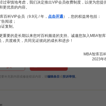
经过审慎地考虑，我们决定推出VIP会员收费制度，以便为您提
度的现状和总体目标
和更优质的内容。
证书制度以来，已初步建立起职业资格证书制度的法律法规和工作体系。全国
库百科VIP会员（9.9元 / 年，
点击开通
），您的权益将包括：
国的职业技能鉴定网络。据
统计
，1998年全国共有320万人参加职业技
广告阅读；
书。今后一个时期，我国推行职业资格证书制度的
总体
目标是：以全面提高
验证复制。
，进一步完善职业技能鉴定社会化管理体系，使职业技能鉴定的覆盖面明显
并重，职业资格证书制度与就业制度相衔接。通过三至五年的努力，要在
更重要的是长期以来您对百科频道的支持。诚邀您加入MBA智库
家职业资格证书制度。
会员，共渡难关，共同见证彼此的成长和进步！
MBA智库百
2023年
赏
MBA智库APP
。
需要补充新内容或修改错误内容，请
编辑条目
或
投诉举报
2页