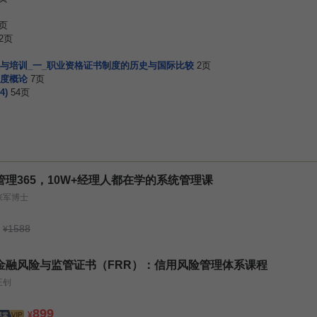
4页
2页
与培训_一_职业资格证书制度的历史与国际比较
2页
度概论
7页
4)
54页
管理365，10W+经理人都在学的系统管理课
张军博士
1588
¥
金融风险与监管证书（FRR）：信用风险管理体系课程
王钊
899
¥