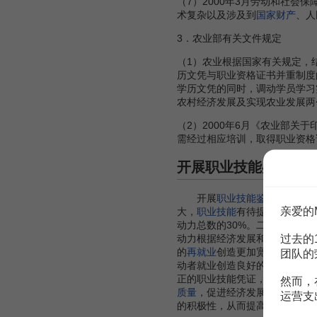
（7）2000年3月劳动和社
术复杂以及涉及到
国家财产
、人
3．农业部有关文件规定
（1）农业根据国家有关规定，
历文凭与职业资格证书并重制度
学历文凭的同时，调动学员学习
农村经济发展及实现农业发展两
（2）2000年6月《农业部关
需经过相应培训，取得职业资格
开展职业技能鉴定，
开展
职业技能鉴定
，推行职
亲爱的
大，
职业技能
有待提高。据测算
动力总数的30%。二是随着
产业
过去的
动力根据经济发展和劳动力市场
的
再就业
创造更加宽松的条件。
团队的
动者就业创造良好的
市场
环境，
正的职业技能凭证，既为形成
有
然而，
质量
，促进经济发展。将职业技
运营支
的积极性，从而提高企业职工素