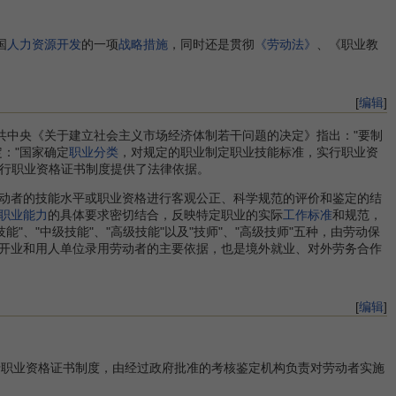
国
人力资源开发
的一项
战略措施
，同时还是贯彻
《劳动法》
、《职业教
[
编辑
]
中央《关于建立社会主义市场经济体制若干问题的决定》指出："要制
："国家确定
职业分类
，对规定的职业制定职业技能标准，实行职业资
推行职业资格证书制度提供了法律依据。
动者的技能水平或职业资格进行客观公正、科学规范的评价和鉴定的结
职业能力
的具体要求密切结合，反映特定职业的实际
工作标准
和规范，
、"中级技能"、"高级技能"以及"技师"、"高级技师"五种，由劳动保
开业和用人单位录用劳动者的主要依据，也是境外就业、对外劳务合作
[
编辑
]
实行职业资格证书制度，由经过政府批准的考核鉴定机构负责对劳动者实施