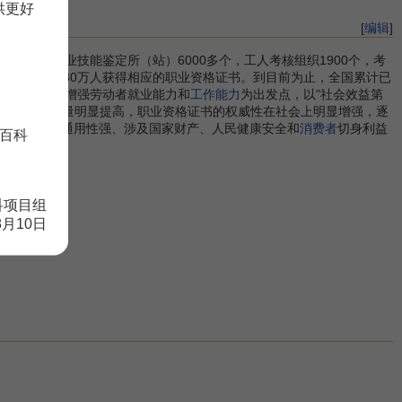
供更好
[
编辑
]
共有职业技能鉴定所（站）6000多个，工人考核组织1900个，考
能鉴定，其中280万人获得相应的职业资格证书。到目前为止，全国累计已
劳动者素质，增强劳动者就业能力和
工作能力
为出发点，以"社会效益第
扩大，鉴定质量明显提高，职业资格证书的权威性在社会上明显增强，逐
技术复杂、通用性强、涉及国家财产、人民健康安全和
消费者
切身利益
百科
科项目组
8月10日