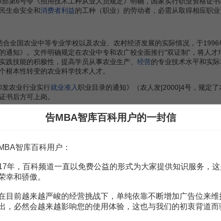
会保障部第6号令《招用技术工种从业人员规定》明确，国家实行职业资格证
民生命安全和
消费者利益
的工种（职业）的劳动者，必需从取得相应职业
结合全国农业中等专业学校以及农业、农村经济发展的实际情况，于199
的通知》。文件明确规定在农业中专和农广校全面推行"双证制"，将人
实践技能的积极性，提高学员从事农业生产、
经营
的专业技术水平和实际
个根本性转变的农业科学技术人才。
于印发农业行业实行
就业准入
职业目录的通知》（农人发[2000]4号，规定
证书后方可上岗。
推行职业资格证书制度的重要意义
告MBA智库百科用户的一封信
业资格证书制度，是提高劳动者素质，促进就业的重要措施。当前和今后
MBA智库百科用户：
，"九五"期间，全国城乡
新生劳动力
将达到7200万人，其中，初、高中
结构
调整和
国企
改革的深化，下岗职工再就业的任务十分艰巨。通过开展
17年，百科频道一直以免费公益的形式为大家提供知识服务，这
需求
，接受相应的
职业教育
和培训，提高自身素质，同时通过延长这部分
开展职业技能鉴定，推行职业资格证书制度，是培育和发展劳动力市场的
荣幸和骄傲。
是我国劳动就业制度改革的重要内容。通过开展职业技能鉴定和推行职业
序竞争
的劳动力市场奠定基础，又有利于促进劳动力资源的合理配置。开
在目前越来越严峻的经营挑战下，单纯依靠不断增加广告位来维
能鉴定和企业内
人力资源管理
有效结合起来，有利于促进企业建立培训、
出，必然会越来越影响您的使用体验，这也与我们的初衷背道而
质，提高产品和服务质量，促进经济发展。