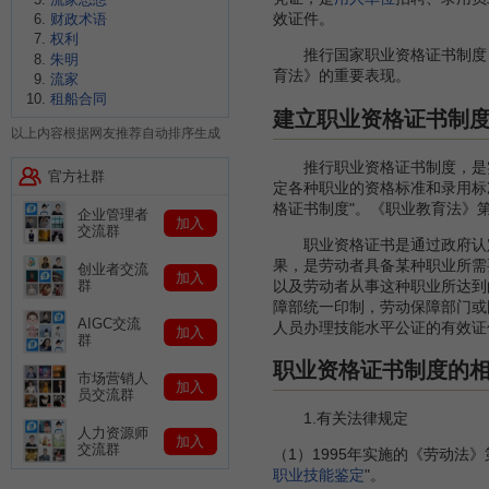
效证件。
财政术语
权利
推行国家职业资格证书制度，
朱明
育法》的重要表现。
流家
租船合同
建立职业资格证书制
以上内容根据网友推荐自动排序生成
推行职业资格证书制度，是实施
官方社群
定各种职业的资格标准和录用标
格证书制度"。《职业教育法》
企业管理者
加入
交流群
职业资格证书是通过政府认定
果，是劳动者具备某种职业所需
创业者交流
加入
以及劳动者从事这种职业所达到的
群
障部统一印制，劳动保障部门或
AIGC交流
人员办理技能水平公证的有效证
加入
群
职业资格证书制度的
市场营销人
加入
员交流群
1.有关法律规定
人力资源师
加入
交流群
（1）1995年实施的《劳动
职业技能鉴定
"。