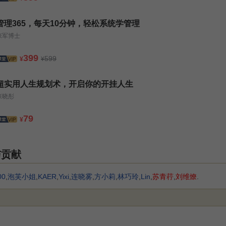
管理365，每天10分钟，轻松系统学管理
张军博士
399
599
¥
¥
超实用人生规划术，开启你的开挂人生
张晓彤
79
¥
与贡献
00
,
泡芙小姐
,
KAER
,
Yixi
,
连晓雾
,
方小莉
,
林巧玲
,
Lin
,
苏青荇
,
刘维燎
.