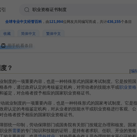
索引
全球专业中文经管百科
，由
121,994
位网友共同编写而成，共计
436,155
个条目
收藏
简体中文
繁体中文
用手机看条目
制度？
[
编
制度的一项重要内容，也是一种特殊形式的国家考试制度。它是按照国
格条件，通过政府认定的考核鉴定机构，对劳动者的技能水平或
职业资格
和鉴定，对合格者授予相应的国家职业资格证书。
就业制度的一项重要内容，也是一种特殊形式的国家考试制度。它是
政府认定的考核鉴定机构，对从业者的技能水平或职业资格进行客观、公
对合格者授予相应的国家职业资格证书。
部统一印制，劳动保障部门或国务院有关部门按规定办理和核发。国家
职业所
需要
的专门知识和技能的证明，是持有者求职、任职、开业的资格
工的主要依据，也是
境外就业
、对外劳务合作人员办理技能水平公证的有