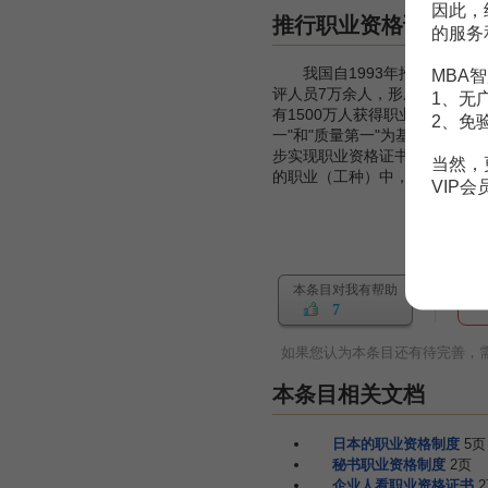
因此，
推行职业资格证书制
的服务
我国自1993年推行职业资格
MBA智
评人员7万余人，形成了覆盖全
1、无
有1500万人获得职业资格证
2、免
一"和"质量第一"为基本原则
步实现职业资格证书与学历文凭
当然，
的职业（工种）中，全面推行国
VIP
本条目对我有帮助
7
如果您认为本条目还有待完善，
本条目相关文档
日本的职业资格制度
5页
秘书职业资格制度
2页
企业人看职业资格证书