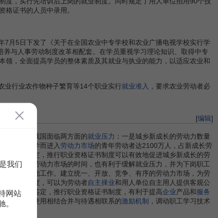
书制度，实行先培训后上岗的就业制度。同时规定了用人单位招用90个技
资格证书的人员中录用。
6年7月5日下发了《关于在全国农业中专学校和农业广播电视学校实行学
才培养与人事劳动制度改革相配套。在学员重视学习理论知识、取得中专
本领，全面提高学员的整体素质及其就业与执业的能力，以适应农业和
了农业行业农作物种子繁育等14个职业实行
就业准入
，要求农业劳动者必
[
编辑
]
一个时期，我国面临两方面的
就业压力
：一是城乡新成长的劳动力数量
毕业后未能升学而进入
劳动力市场
的青年劳动者达2100万人，占新成长劳
职业技能鉴定，推行职业资格证书制度可以有效地促进城乡新成长的劳
是我们
劳动者进入劳动力市场的时间，也有利于缓解就业压力，并为下岗职工
一项重要基础工作。建立统一、开放、竞争、有序的劳动力市场，为劳
资格证书制度，可以为劳动者
自主择业
和用人单位自主用人提供客观公
展职业技能鉴定，推行职业资格证书制度，有利于提高
企业
产品和
服务
持网站
考核鉴定与使用相结合并与待遇相联系的
激励机制
，调动职工学习技术
驰。