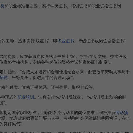
分类
和职业标准相适应，实行学历证书、培训证书和职业资格证书制
核的工种，逐步实行‘双证书’（即
毕业证书
、等级证书或岗位合格证书）
强的岗位，应在获得岗位资格证书后上岗"。"推行学历文凭、技术等级
位资格考核机构，实施各种岗位的资格考试和资格证书制度"。
决定》指出："要把人才培养和合理使用结合起来，配套改革劳动人事与干
招聘
、平等竞争，促进人才的合理流动 "。
业资格的种类、资格证书体系、证书作用、取得方式等。
各种形式的
职业培训
。认真实行‘先培训后就业’、 ‘先培训后上岗’的的制
度"。
法抓紧制定国家职业标准，明确对各类劳动者的岗位要求，积极推行
劳动预
业观。地方政府教育部门要与人事、劳动和社会保障部门共同协调，在全
的良好风气"。