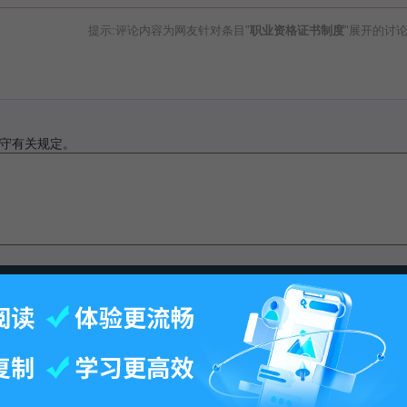
提示:评论内容为网友针对条目"
职业资格证书制度
"展开的讨
守有关规定。
此页面最后修订：14:28,2016年9月29日.
-
百科首页
-
关于百科
-
客户端
-
人才招聘
-
广告合作
-
权利通知
-
联系我们
-
免责声明
©2026 MBAlib.com, All rights reserved.
闽公网安备 35020302032707号