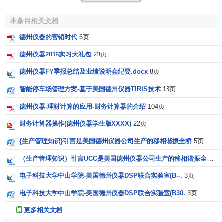
德州仪器荣誉和捐助
本条目相关文档
德州仪器的营销时代
6页
连续 21 年被 3BL Media 授予“最佳企业公民 100 强”称
号。
德州仪器2016实习大礼包
23页
德州仪器FY季报总结及业绩说明会纪要.docx
8页
凭借
可持续发展
实践连续 13 年入选
道琼斯可持续发展指
数
。
智能停车场管理方案-基于美国德州仪器TIRIS技术
13页
连续 15 年被美国女性高管协会评为“支持女性高管的优
德州仪器-理财计算的应用-财务计算器的介绍
104页
秀企业”。
财务计算器操作(德州仪器学生版XXXX)
22页
第一家获得美国
绿色建筑
委员会认证的半导体公司。
{生产管理知识}引言是美国德州仪器公司生产的移相谐振全桥
5页
（生产管理知识）引言UCC是美国德州仪器公司生产的移相谐振全桥
5
2019 年，公司在慈善捐助方面的支出超过 3,100 万美
元，其中包括 TI 基金会捐款、配捐和
实物
捐赠
。
电子科技大学中山学院-美国德州仪器DSP联合实验室(B--.
3页
德州仪器理想和价值观
电子科技大学中山学院-美国德州仪器DSP联合实验室(B30.
3页
更多相关文档
我们的理想