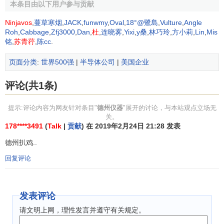
本条目由以下用户参与贡献
数十年来，通过半导体
技术
让
电子产品
更经济实用， 创
Ninjavos
,
蔓草寒烟
,
JACK
,
funwmy
,
Oval
,
18°@鷺島
,
Vulture
,
Angle
造一个更美好的世界。我们在开展业务时始终将三大目标谨
Roh
,
Cabbage
,
Zfj3000
,
Dan
,
杜
,
连晓雾
,
Yixi
,
y桑
,
林巧玲
,
方小莉
,
Lin
,
Mis
铭
,
苏青荇
,
陈cc
.
记于心：
页面分类
:
世界500强
|
半导体公司
|
美国企业
·我们要发挥主人翁
意识
，长久运营公司。
评论(共1条)
·我们要适应不断变化的世界并取得成功。
·我们要把 TI 建设成为一家让我们自己引以为荣、希望比
提示:评论内容为网友针对条目"
德州仪器
"展开的讨论，与本站观点立场无
关。
邻而居的企业。
178****3491
(
Talk
|
贡献
) 在 2019年2月24日 21:28 发表
让所有的员工、客户、社区， 以及其他
利益相关方
都因
德州扒鸡..
我们的成功而受益。
回复评论
我们的价值观
值得信任
发表评论
请文明上网，理性发言并遵守有关规定。
我们以诚实守信为本。