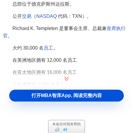
总部位于德克萨斯州达拉斯。
公开
交易
（
NASDAQ
代码：TXN）。
Richard K. Templeton 是董事会主席、总裁兼
首席执行
官
。
大约 30,000 名
员工
。
在美洲地区拥有 12,000 名员工
在亚太地区拥有 16,000 名员工
在欧洲拥有 2,000 名员工
打开MBA智库App, 阅读完整内容
在全球有 14 个制造
工厂
，每年生产数百亿芯片。
为约 100,000 名客户提供约 80,000 种产品。
产品主要面向
工业
和汽车
市场
，我们 2019 年在这两个市
本条目对我有帮助
场的收入占比 57%。
44