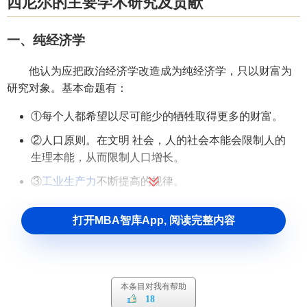
西尼尔的主要学术研究及贡献
一、纯经济学
他认为应把政治经济学改造成为纯经济学，只以财富为
研究对象。基本命题有：
①每个人都希望以尽可能少的牺牲取得更多的财富。
②人口原则。在文明 社会，人的社会本能会限制人的
生理本能，从而限制人口增长。
③
工业生产力
不断提高的规律。
④农业报酬递减规律。西尼尔以纯粹理论来建立
经济
打开MBA智库App, 阅读完整内容
科学
，是实证经 济学的先驱。
二、 价值理论
西尼尔反对
劳动价值论
，认为
价值
是
效用
、供给有限性
本条目对我有帮助
18
和可转移性三个因素构成。效用是直接或间接产生快乐和避