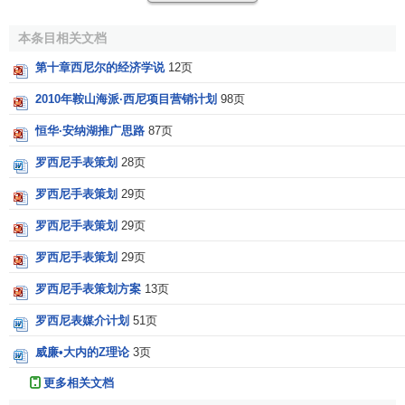
免痛苦的能力。一种物品随
供应量
增 加，效用越来越小。价
本条目相关文档
值生产三要素中劳动和
资本
的供给是有限的。劳动者的劳动
是对快乐与自由的牺牲，
资本家
的资本是资本家欲望的节
第十章西尼尔的经济学说
12页
制，
个人消费
的牺牲价值 就由这两种牺牲
生产
出来。他是
边
2010年鞍山海派·西尼项目营销计划
98页
际效用价值论
的先驱。
恒华·安纳湖推广思路
87页
三、分配论（节欲论）
罗西尼手表策划
28页
西尼尔在价值论基础上提出了
节欲论
。节欲指节制欲
罗西尼手表策划
29页
望，认为资本是资本家的一种牺牲，资本家为提供
生产资
罗西尼手表策划
29页
料
，牺牲了个人消费所给予的享乐和满足，这种牺牲应有所
报酬，就是
利润
。
罗西尼手表策划
29页
罗西尼手表策划方案
13页
西尼耳反对
古典政治经济学
的劳动价值论，提出了为资
本家辩护的“节欲论”。他继承了
萨伊
的
“生产三要素”论
，对劳
罗西尼表媒介计划
51页
动和资本作了主观主义的解释。在西尼耳看来，劳动是工人
威廉•大内的Z理论
3页
放弃自己安乐和休息所作的牺牲，资本则是资本家放弃目前
更多相关文档
享乐所作的牺牲，是对自己欲望和个人消费所作的节制．因