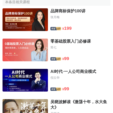
此，
工资
是对工人牺牲的报酬，利润是对资本家“节欲”的报
本条目相关课程
酬。但是“牺牲”和“节欲”都是主观主义的，根本无法计量。于
品牌商标保护100讲
是他用
价格
替换价值，认为在竞争条件下，
供求关系
决定价
张月梅
格，会接近劳动和资本所构成的
生产费用
。尽管这样，西尼
耳还是不能说明价值决定的问题。他把资本家与雇佣工人的
199
¥
关系歪曲为共同牺牲的平等关系，目的就是为了抹煞和掩盖
资本对劳动的剥削关系，为
资本主义
制度进行辩护
零基础股票入门必修课
简七
四、经济政策主张
99
¥
提出
“最后一小时”理论
，替利润辩论。“最后一小时”：当
时，每天
劳动时间
不得超过11.5小时，只有在最后1小时才能
AI时代·一人公司商业模式
生产出
纯利润
，如果减少1小时，纯利润消失，如果减少1.5
倪云华
小时，总利润消失。因此，工人劳动时间绝对不能缩短为10
小时。
99
¥
吴晓波解读《激荡十年，水大鱼
大》