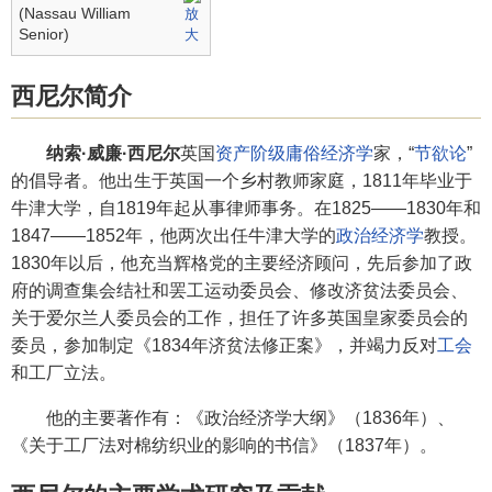
(Nassau William
Senior)
西尼尔简介
纳索·威廉·西尼尔
英国
资产阶级庸俗经济学
家，“
节欲论
”
的倡导者。他出生于英国一个乡村教师家庭，1811年毕业于
牛津大学，自1819年起从事律师事务。在1825——1830年和
1847——1852年，他两次出任牛津大学的
政治经济学
教授。
1830年以后，他充当辉格党的主要经济顾问，先后参加了政
府的调查集会结社和罢工运动委员会、修改济贫法委员会、
关于爱尔兰人委员会的工作，担任了许多英国皇家委员会的
委员，参加制定《1834年济贫法修正案》，并竭力反对
工会
和工厂立法。
他的主要著作有：《政治经济学大纲》（1836年）、
《关于工厂法对棉纺织业的影响的书信》（1837年）。