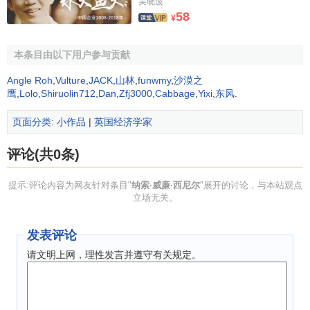
纳索·威廉·西尼尔
是一个
小作品
。你可以通过
编辑或修订
扩
吴晓波
58
充其内容。
¥
本条目由以下用户参与贡献
Angle Roh
,
Vulture
,
JACK
,
山林
,
funwmy
,
沙漠之
鹰
,
Lolo
,
Shiruolin712
,
Dan
,
Zfj3000
,
Cabbage
,
Yixi
,
东风
.
页面分类
:
小作品
|
英国经济学家
评论(共0条)
提示:评论内容为网友针对条目"
纳索·威廉·西尼尔
"展开的讨论，与本站观点
立场无关。
发表评论
请文明上网，理性发言并遵守有关规定。