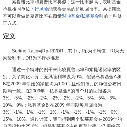
索提诺比率和夏普比率类似，这一比率越高，表明基金
承担相同单位
下行风险
能获得更高的超额回报率。索提诺比
率可以看做是夏普比率在衡量
对冲基金
/
私募基金
时的一种修
正方式。
定义
Sortino Ratio=(Rp-Rf)/DR，其中，Rp为平均值，Rf为无
风险利率，DR为下行标准差
通过一个特殊的例子来比较夏普比率和索提诺比率的区
别，为了简化计算，无风险利率设为0%。假设私募基金A和
B在2009 年伊始的净值均为1.00，且他们每月的净值公布日
期均一致。在2009年，私募基金A的每个月的回报各为
3%、-5%、-2%、-2%、-2%、2%、-2%、5%、5%、3%、
10%、9%；私募基金B 在2009 年同期每月回报为
3%、-1%、1%、-1%、1%、-1%、-1%、-1%、-1%、0%、
15%、10%。通过计算，我们得到两个私募基金在2009年的
总回报均为25.6%，但是私募基金A 的夏普比率1.47 要略高