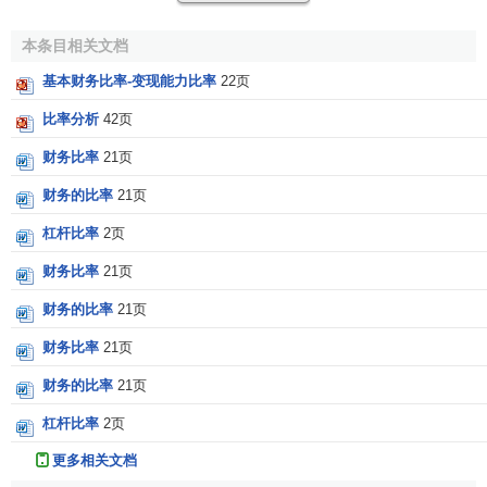
一种衡量投资组合相对表现的方法。与夏普比率(Sharpe
Ratio)有相似之处，但索提诺比率运用下档标准差而不是总标
本条目相关文档
准差，以区别不利和有利的波动。
基本财务比率-变现能力比率
22页
A way of measuring the relative performance of an
比率分析
42页
investment portfolio. Similar to the Sharpe Ratio, but it uses
财务比率
21页
the downside standard deviation rather than the overall
standard deviation, to distinguish between bad and good
财务的比率
21页
volatility.
杠杆比率
2页
相关条目
财务比率
21页
财务的比率
21页
夏普比率
财务比率
21页
财务的比率
21页
杠杆比率
2页
更多相关文档