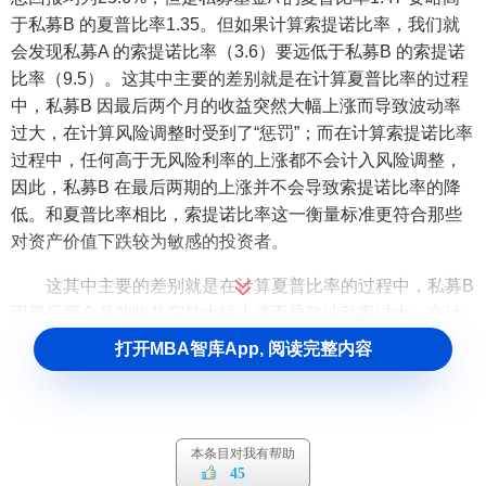
于私募B 的夏普比率1.35。但如果计算索提诺比率，我们就
会发现私募A 的索提诺比率（3.6）要远低于私募B 的索提诺
比率（9.5）。这其中主要的差别就是在计算夏普比率的过程
中，私募B 因最后两个月的收益突然大幅上涨而导致波动率
过大，在计算风险调整时受到了“惩罚”；而在计算索提诺比率
过程中，任何高于无风险利率的上涨都不会计入风险调整，
因此，私募B 在最后两期的上涨并不会导致索提诺比率的降
低。和夏普比率相比，索提诺比率这一衡量标准更符合那些
对资产价值下跌较为敏感的投资者。
这其中主要的差别就是在计算夏普比率的过程中，私募B
因最后两个月的收益突然大幅上涨而导致波动率过大，在计
算风险调整时受到了“惩罚”；而在计算索提诺比率过程中，任
打开MBA智库App, 阅读完整内容
何高于无风险利率的上涨都不会计入风险调整，因此，私募B
在最后两期的上涨并不会导致索提诺比率的降低。和夏普比
率相比，索提诺比率这一衡量标准更符合那些对资产价值下
跌较为敏感的
投资者
。
本条目对我有帮助
45