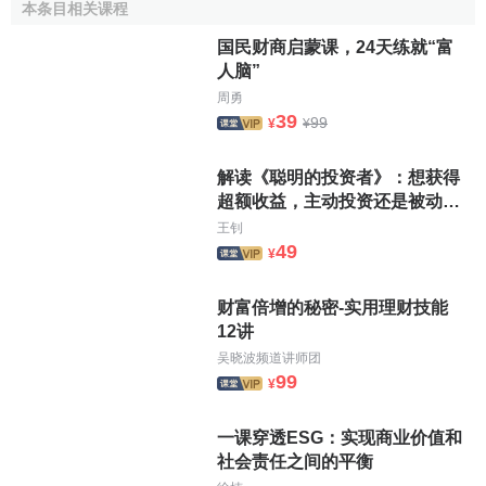
本条目相关课程
国民财商启蒙课，24天练就“富
人脑”
周勇
39
99
¥
¥
解读《聪明的投资者》：想获得
超额收益，主动投资还是被动投
资更好？
王钊
49
¥
财富倍增的秘密-实用理财技能
12讲
吴晓波频道讲师团
99
¥
一课穿透ESG：实现商业价值和
社会责任之间的平衡