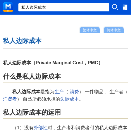
繁体中文
简体中文
私人边际成本
私人边际成本（Private Marginal Cost，PMC）
什么是私人边际成本
私人边际成本
是指为
生产
（
消费
） 一件物品， 生产者（
消费者
） 自己所必须承担的
边际成本
。
私人边际成本的运用
（1）没有
外部性
时，生产者和消费者付的私人边际成本