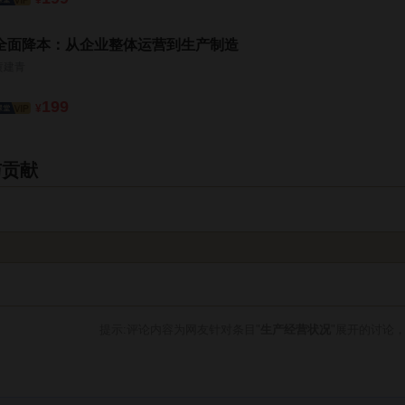
全面降本：从企业整体运营到生产制造
黄建青
199
¥
与贡献
提示:评论内容为网友针对条目"
生产经营状况
"展开的讨论