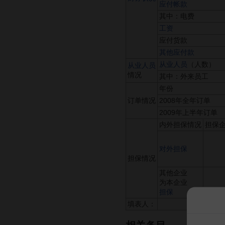
应付帐款
其中：电费
工资
应付货款
其他应付款
从业人员
（人数）
从业人员
情况
其中：外来员工
年份
订单情况
2008年全年订单
2009年上半年订单
内外担保情况
担保
对外担保
担保情况
其他企业
为本企业
担保
填表人：