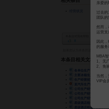
相关条目
亲爱的
经营状况
过去的
团队的
然而，
运营支
本条目对我有帮助
8
因此，
的服务
如果您认为本条目还有待完善，
MBA智
本条目相关文档
1、无
2、免
各单位生产丶经营状况表
主要冰箱生产企业目前的
当然，
生产经营状况分析表
1页
VIP
某汽车生产经营的管理状
公司生产经营状况承诺书
公司生产经营状况承诺书
公司生产经营状况承诺
星级酒店租金状况及经营
星级酒店租金状况及经营