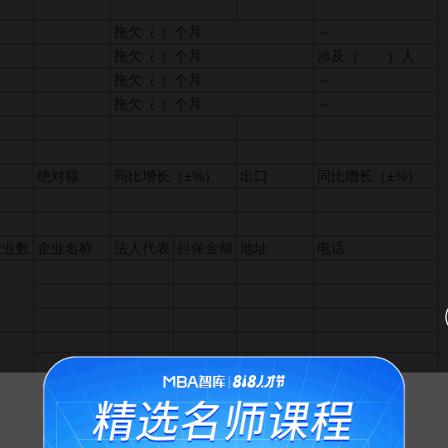
拖欠（ ）个月
－
拖欠（ ）个月
涉及（ ）人
拖欠（ ）个月
－
拖欠（ ）个月
－
绝对额
同比增长（±%）
出口
同比增长（±%）
企业数
企业名称
法人代表
担保金额
地址
电话
告MBA智库百科用户的一封信
联系电话：
填表时间：