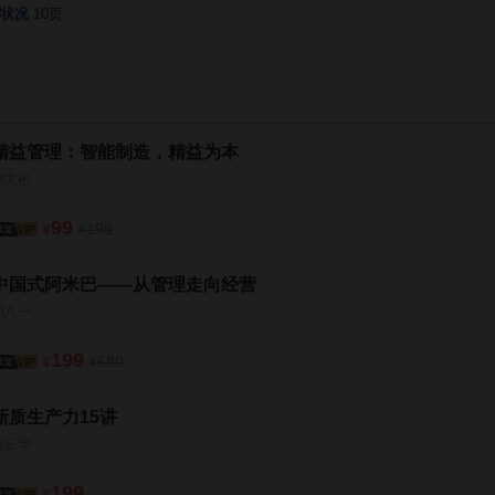
状况
10页
精益管理：智能制造，精益为本
刘文彬
99
198
¥
¥
中国式阿米巴——从管理走向经营
胡八一
199
680
¥
¥
新质生产力15讲
倪云华
199
¥