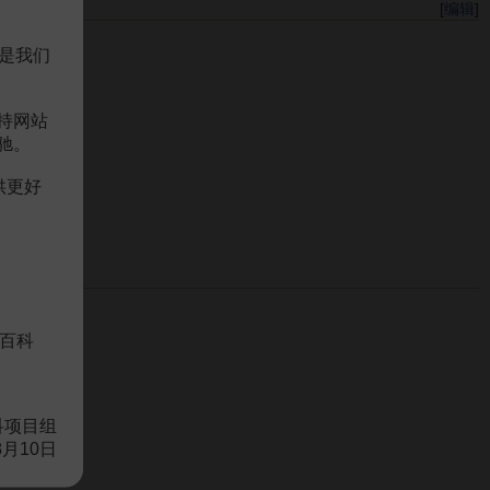
[
编辑
]
是我们
持网站
驰。
供更好
百科
科项目组
8月10日