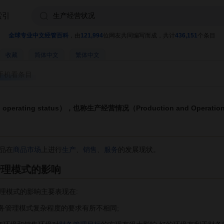
索引
全球专业中文经管百科
，由
121,994
位网友共同编写而成，共计
436,151
个条目
收藏
简体中文
繁体中文
手机看条目
perating status），也称生产经营情况（Production and Operation 
品在
商品市场
上进行
生产
、
销售
、
服务
的发展现状。
管理模式的影响
模式的影响主要表现在:
管理模式复杂程度的要求有所不相同;