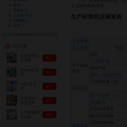
（2）企业的采购环境、生产
朱明
之,阻碍目标的实现。
韩国企业
马克斯·韦伯
生产经营状况调查表
战略规划
饮料
单
以上内容根据网友推荐自动排序生成
企业名称
官方社群
法人代表
电话
指标
企业管理者
加入
交流群
工业总产值
生产效益
销售产值
创业者交流
情况
加入
群
其中：
出口交货值
工业用电量（度）
AIGC交流
加入
利润总额
群
资产负债率
（％）
市场营销人
加入
应收帐款
员交流群
产成品存货值
人力资源师
加入
银行贷款余额
交流群
民间借贷款额
财务状况