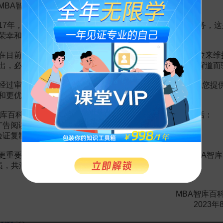
MBA智库百科用户：
17年，百科频道一直以免费公益的形式为大家提供知识服务，这
荣幸和骄傲。
在目前越来越严峻的经营挑战下，单纯依靠不断增加广告位来维
出，必然会越来越影响您的使用体验，这也与我们的初衷背道而
赏
MBA智库APP
经过审慎地考虑，我们决定推出VIP会员收费制度，以便为您提
和更优质的内容。
。
需要补充新内容或修改错误内容，请
编辑条目
或
投诉举报
库百科VIP会员（9.9元 / 年，
点击开通
），您的权益将包括：
广告阅读；
验证复制。
2页
经营状况
10页
更重要的是长期以来您对百科频道的支持。诚邀您加入MBA智库
会员，共渡难关，共同见证彼此的成长和进步！
况
66页
范文
1页
范文
3页
MBA智库百
书
2页
2023年
状况
10页
状况
6页