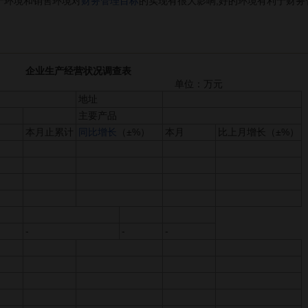
环境和销售环境对
财务管理目标
的实现有很大影响,好的环境有利于财务
企业生产经营状况调查表
位：万元
地址
主要产品
本月止累计
同比增长
（±%）
本月
比上月增长（±%）
-
-
-