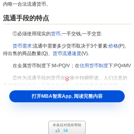
内唯一合法流通货币。
流通手段的特点
①必须使用现实的
货币
,一手交钱,一手交货.
货币需求
:流通中需要多少货币取决于3个要素:
价格
(P)、
待出售的商品数量(Q)、
货币流通速度
(V).
在金属货币制度下:M=PQ/V；在
信用货币制度
下:PQ≡MV
②作为流通手段的货币在交换中转瞬即逝。人们注意的
是货币的
购买力
，只要有购买力，符号票券也能作货币。
纸
币
、
信用货币
因此而产生。
打开MBA智库App, 阅读完整内容
流通手段的作用
克服了物物交换的困难，促进商品流通与市场扩大；
本条目对我有帮助
54