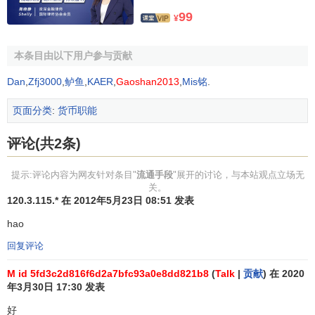
99
币，在购买商品是，一般都是一次性交付，即“一手交钱，一
¥
手交货。”作为支付手段的货币，在购买商品或服务时，可以
是分次交付的，在时间和空间上是可以分开的。或先交钱，
本条目由以下用户参与贡献
后服务；或先服务，后交钱。
Dan
,
Zfj3000
,
鲈鱼
,
KAER
,
Gaoshan2013
,
Mis铭
.
相关条目
页面分类
:
货币职能
价值尺度
评论(共2条)
支付手段
贮藏手段
提示:评论内容为网友针对条目"
流通手段
"展开的讨论，与本站观点立场无
关。
120.3.115.* 在 2012年5月23日 08:51 发表
hao
回复评论
M id 5fd3c2d816f6d2a7bfc93a0e8dd821b8
(
Talk
|
贡献
) 在 2020
年3月30日 17:30 发表
好