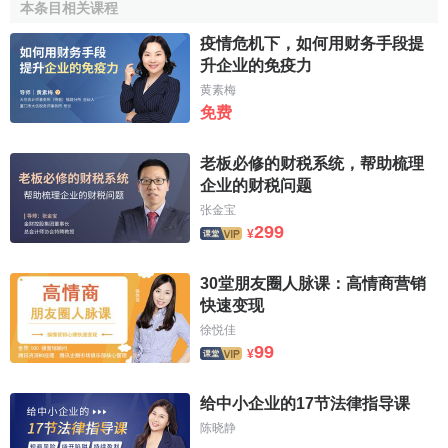
本条目相关课程
从这一公式中我们可以看出，
商品流通
是第一性的，
货
疫情危机下，如何用财务手段提
币流通
是第二性的，商品流通决定货币流通，货币流通数量
升企业的免疫力
必须适应商品流通的规律。
黄素梅
免费
流通手段与支付手段的区别
老板必修的财税系统，帮助梳理
1、含义不同：货币充当商品交换媒介的职能，叫做货币
企业的财税问题
的流通手段职能；货币被用来清偿债务或支付
赋税
、
租金
、
张金宝
工资
等，就是货币支付手段的职能。
299
¥
2、产生的背景不同：流通手段是在货币出现以后，货币
30堂朋友圈人脉课：高情商营销
成了
商品交换
的媒介；
支付手段
是随着赊帐买卖的产生而出
快速变现
现的，在
赊销
和
赊购
中，货币被用来支付债务的。
徐悦佳
99
¥
3、两者购买的对象不同：作为流通手段的货币，购买的
主要是实体的商品；作为支付手段的货币，购买的主要是服
给中小企业的17节法律指导课
务。
陈晓静
4、两者货币交付的时间和空间不同：作为流通手段的货