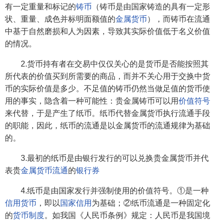
有一定重量和标记的
铸币
（铸币是由国家铸造的具有一定形
状、重量、成色并标明面额值的
金属货币
），而铸币在流通
中基于自然磨损和人为因素，导致其实际价值低于名义价值
的情况。
2.货币持有者在交易中仅仅关心的是货币是否能按照其
所代表的价值买到所需要的商品，而并不关心用于交换中货
币的实际价值是多少。不足值的铸币仍然当做足值的货币使
用的事实，隐含着一种可能性：贵金属铸币可以用
价值符号
来代替，于是产生了纸币。纸币代替金属货币执行流通手段
的职能，因此，纸币的流通是以金属货币的流通规律为基础
的。
3.最初的纸币是由银行发行的可以兑换贵金属货币并代
表贵
金属货币流通
的
银行券
4.纸币是由国家发行并强制使用的价值符号。①是一种
信用货币
，即以
国家信用
为基础；②纸币流通是一种固定化
的
货币制度
。如我国《人民币条例》规定：人民币是我国境