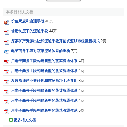
将交换过程分离为买卖两个环节，出现买卖脱节、供求
失衡的可能性。
本条目相关文档
货币流通规律
价值尺度和流通手段
40页
信用制度下的流通手段
44页
由于货币执行流通手段职能时把商品交换分为卖和买两
探索矿产资源出让和流通手段开创资源城市经营新模式
2页
个独立的行为，这就孕育了商品买卖可能脱节的矛盾。当买
入大于卖出，必然使一部分商品积压，严重时造成过剩危
电子商务手段对蔬菜流通体系的重构
7页
机。当买入小于卖出，又会加大物价上升的压力，容易引起
用电子商务手段构建新型的蔬菜流通体系
4页
通货膨胀
。产生这两种结果的原因是复杂的，其中一个重要
用电子商务手段构建新型的蔬菜流通体系
4页
原因是货币的数量不能适应商品流通的需要。这种现象的发
生，向人们提出了一个问题：一个国家在一定时期内的
货币
发展流通产业要计划和市场两种手段并用
3页
流通量
应当怎样确定？这就需要我们研究货币流通规律。
用电子商务手段构建新型的蔬菜流通体系
4页
货币流通规律即货币流通必须适应商品流通的规律。这
用电子商务手段构建新型的蔬菜流通体系
4页
一规律可以用公式来反映：
用电子商务手段构建新型的蔬菜流通体系
5页
一定时期内流通中所必需的货币量=商品价格*商品流通
更多相关文档
量/单位货币流通速度=商品价格总额/单位货币流通速度