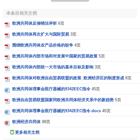
1962年共同体确定了一项共同的农业政策，其中包含有
共同担保价格的体制；这种体制可防止从共同体外部低廉市
本条目相关文档
场进口农产品，对共同体内部农产品提供保护。鉴于价格支
欧洲共同体反倾销法评析
6页
持花费甚大和农产品生产国颇有怨言，1979年共同体同意逐
渐消除
农业补贴
，代之以干预价格以防
农产品价格
降至固定
欧洲共同体再次扩大与国际贸易
3页
水平以下。
围绕欧洲共同体农产品价格的纷争
4页
欧洲共同体成立于1967年7月1日，它是合并欧洲经济共
欧洲共同体内部市场和对发展中国家的贸易政策
5页
同体、欧洲煤钢共同体和欧洲原子能共同体而组成的。以前
欧洲共同体内部统一大市场的基本目标及影响
3页
这3个单独的组织各设自己的委员会（欧洲煤钢共同体的委员
会称作“最高当局”）和自己的理事会。合并后设有单一的“欧
欧洲共同体对欧洲自由贸易联盟的政策_欧洲经济区的制度形成
8页
洲共同体委员会”和单一的“欧洲共同体部长理事会”。其他行
欧洲共同体理事会医疗器械的9342EEC指令
45页
政、立法和司法机构也在欧洲共同体的名义下进行了合并。
欧洲自由贸易联盟国家同欧洲共同体经济关系中的新趋势
5页
1993年欧洲共同体成为建立
欧洲联盟
的基础。与此同
欧洲共同体理事会医疗器械的9342EEC指令.docx
45页
时，欧洲经济共同体改名为欧洲共同体。
欧洲经济共同体
99页
欧洲经济共同体成立的原因
更多相关文档