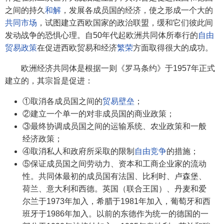
之间的持久
和解
，发展各成员国的经济，使之形成一个大的
共同市场
，试图建立西欧国家的政治联盟，缓和它们彼此间
发动战争的恐惧心理。自50年代起欧洲共同体所奉行的
自由
贸易政策
在促进西欧贸易和经济
繁荣
方面取得很大的成功。
欧洲经济共同体是根据一则《罗马条约》于1957年正式
建立的，其宗旨是促进：
①取消各成员国之间的
贸易壁垒
；
②建立一个单一的对非成员国的商业政策；
③最终协调成员国之间的运输系统、农业政策和一般
经济政策；
④取消私人和政府所采取的限制
自由竞争
的措施；
⑤保证成员国之间劳动力、资本和工商企业家的流动
性。共同体最初的成员国有法国、比利时、卢森堡、
荷兰、意大利和西德。英国（联合王国）、丹麦和爱
尔兰于1973年加入，希腊于1981年加入，葡萄牙和西
班牙于1986年加入。以前的东德作为统一的德国的一