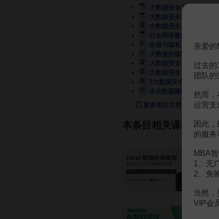
大数据安全与隐私保护
1
大数据安全和隐私手册
5
大数据安全与隐私保护
2
社会网络数据的隐私保护
价值与隐私 双面大数据
亲爱的
大数据的隐私黑洞与苍白
大数据安全及隐私概述
5
过去的
大数据安全与隐私保护2
团队的
5大数据安全及隐私
57页
企业数据隐私管理手册
4
然而，
运营支
更多相关文档
因此，
本条目相关课程
的服务
MBA智
1、无
2、免
当然，
VIP