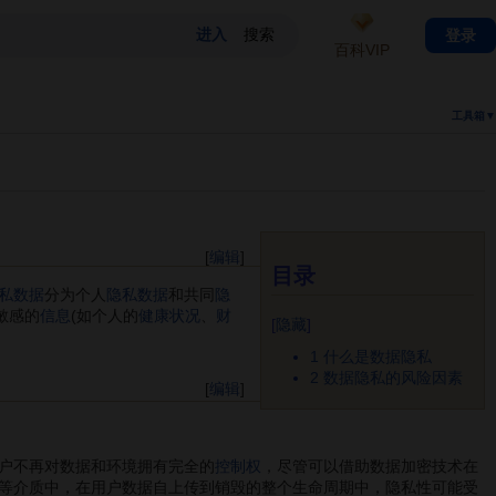
登录
百科VIP
工具箱▼
[
编辑
]
目录
私数据
分为个人
隐私数据
和共同
隐
敏感的
信息
(如个人的
健康状况
、
财
[
隐藏
]
1
什么是数据隐私
2
数据隐私的风险因素
[
编辑
]
户不再对数据和环境拥有完全的
控制权
，尽管可以借助数据加密技术在
等介质中，在用户数据自上传到销毁的整个生命周期中，隐私性可能受