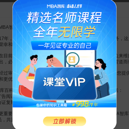
3页
告MBA智库百科用户的一封信
7页
4页
3页
4页
MBA智库百科用户：
立法
6页
7页
17年，百科频道一直以免费公益的形式为大家提供知识服务，这
4
24页
荣幸和骄傲。
1页
在目前越来越严峻的经营挑战下，单纯依靠不断增加广告位来维
出，必然会越来越影响您的使用体验，这也与我们的初衷背道而
经过审慎地考虑，我们决定推出VIP会员收费制度，以便为您提
和更优质的内容。
Excel 职场经典案例，职场人士的实用职场技能
库百科VIP会员（9.9元 / 年，
点击开通
），您的权益将包括：
广告阅读；
秦川
验证复制。
99
99
¥
¥
更重要的是长期以来您对百科频道的支持。诚邀您加入MBA智库
会员，共渡难关，共同见证彼此的成长和进步！
职场高效办公：AI帮你完成EXCEL数据分析