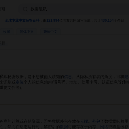
索引
全球专业中文经管百科
，由
121,994
位网友共同编写而成，共计
436,154
个条目
收藏
简体中文
繁体中文
条目
私
即秘密数据，是不想被他人获知的
信息
。从隐私所有者的角度，可将
隐
来识别或
定位
个人的信息(如电话号码、地址、信用卡号、认证信息等)和
重要文件等)。
务商的计算或存储资源，即将数据外包存放在
云端
。
外包
了数据意味着用
性，然而在动态运行时，解密后的
数据
可能存在于内存、
网络
或磁盘缓存