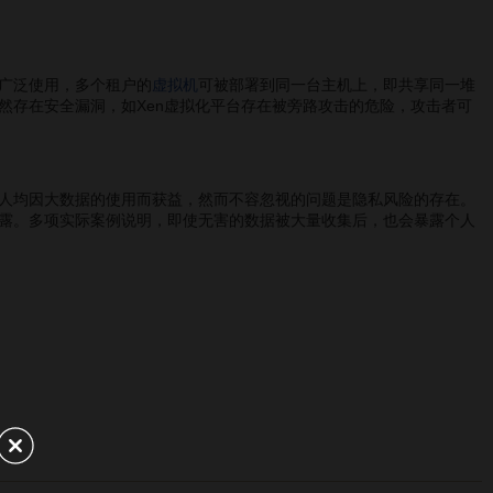
广泛使用，多个租户的
虚拟机
可被部署到同一台主机上，即共享同一堆
然存在安全漏洞，如Xen虚拟化平台存在被旁路攻击的危险，攻击者可
人均因大数据的使用而获益，然而不容忽视的问题是隐私风险的存在。
露。多项实际案例说明，即使无害的数据被大量收集后，也会暴露个人