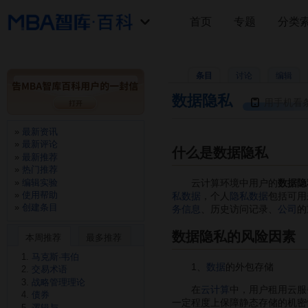
首页
专题
分类
条目
讨论
编辑
数据隐私
用手机看
最新资讯
最新评论
什么是数据隐私
最新推荐
热门推荐
编辑实验
云计算环境中用户的
数据隐
使用帮助
私数据
，个人
隐私数据
包括可用
创建条目
务信息
、历史访问记录、
公司
的
数据隐私的风险因素
本周推荐
最多推荐
马克斯·韦伯
1、
数据
的外包存储
交易术语
战略管理理论
在
云计算
中，用户租用云服
债券
一定程度上保障静态存储的机密
逻辑与