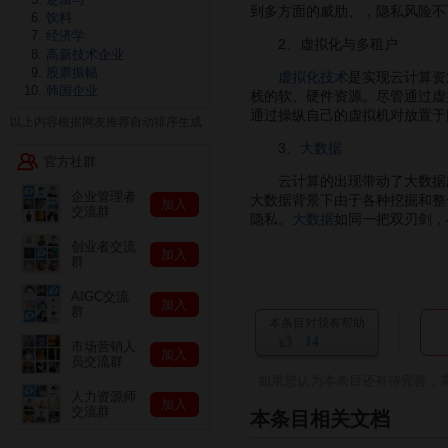
到多方面的威肋、，隐私风险不
饮料
经济学
2、虚拟化与多租户
高新技术企业
股票振幅
虚拟化技术
是实现云计算资
韩国企业
栈的软、硬件资源。尽管通过虚
通过操纵自己的虚拟机对放置于
以上内容根据网友推荐自动排序生成
3、
大数据
官方社群
云计算的出现带动了大数据
企业管理者
大数据背景下由于各种挖掘和整
加入
交流群
隐私。
大数据
如同一把双刃剑，
创业者交流
加入
群
AIGC交流
加入
群
本条目对我有帮助
14
市场营销人
加入
员交流群
如果您认为本条目还有待完善，
人力资源师
加入
交流群
本条目相关文档