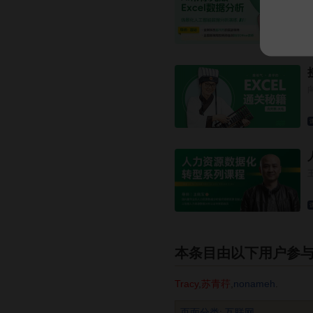
本条目由以下用户参
Tracy
,
苏青荇
,
nonameh
.
页面分类
:
互联网