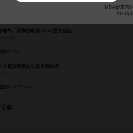
凌祯
MBA智库百
2023年
199
¥
接地气、易学的职场Excel通关秘籍
向天歌大毛
99
¥
人力资源数据化转型系列课程
王佩军
599
759
¥
¥
与贡献