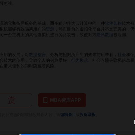
可忽视。
源池化和按需服务的基础，而多租户作为云计算中的一种
软件架构
技术被
拟机能够有效隔离用户的
资源
，然而目前的虚拟化平台并不是完美的，仍
同一台主机上的其他虚拟机进行旁路攻击，致使对方
隐私数据
被泄漏。
应用的发展，对
数据整合
、分析与挖掘所产生的效果前所未有，
社会
和个
合技术的使用，导致个人的兴趣爱好、
行为模式
、社会习惯等隐私信息暴
在带来便利的同时隐藏着风险。
赏
MBA智库APP
。
需要补充新内容或修改错误内容，请
编辑条目
或
投诉举报