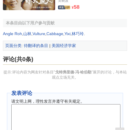
schoolmate
Fritz Machlup
. His neo-liberal policy
吴晓波
58
¥
prescriptions becoming the hallmark of that institution.
Major works of Gottfried Haberler
本条目由以下用户参与贡献
Der Sinn der indexzahlen, 1927.
Angle Roh
,
山林
,
Vulture
,
Cabbage
,
Yixi
,
林巧玲
.
"
Irving Fisher
's Theory of Interest", 1931, QJE.
页面分类
:
待翻译的条目
|
美国经济学家
"Money and the Business Cycle", 1932, in Wright,
评论(共0条)
editor, Gold and Monetary Stabilization
Der Internationale Handel, 1933.
提示:评论内容为网友针对条目"
戈特弗里德·冯·哈伯勒
"展开的讨论，与本站
观点立场无关。
The Theory of International Trade, 1936.
"Mr Keynes' Theory of the Multiplier", 1936, ZfN
发表评论
Prosperity
and Depression: A theoretical analysis of
请文明上网，理性发言并遵守有关规定。
cyclical movements, 1937.
"The General Theory After Ten Years", 1947, in Harris,
editor, The New Economics.