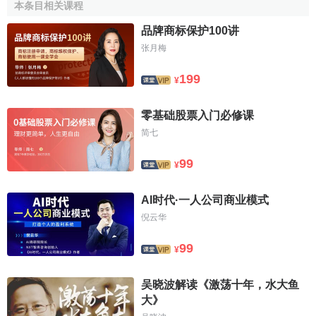
本条目相关课程
complemented by several articles which sought to place
the
品牌商标保护100讲
theory of comparative advantage
on both a positive and
normative basis. His rewriting of
the theory of comparative
张月梅
advantage
in terms of opportunity cost, rather than real cost,
199
¥
led to a long debate with
Jacob Viner
.
His work on business cycles contains a sizzling critique
零基础股票入门必修课
of Keynes's General Theory, followed up by his equally
简七
unsympathetic 1946 and 1962 reviews of the same. He was
99
an unreconstructed proponent of over-investment theories of
¥
the cycle, like that of Hayek.
AI时代·一人公司商业模式
Haberler was also addicted to policy. From the
倪云华
beginning, he was a constant advocate of both free trade
99
and flexible exchange rates as well as arguing the
¥
Monetarist line on internal government policy. In 1971,
Haberler left Harvard to become a resident scholar at the
吴晓波解读《激荡十年，水大鱼
大》
American Enterprise Institute together with his old