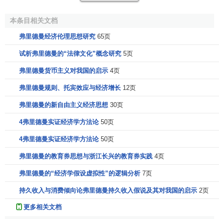
1937年他为国联所撰关于
商业循环
的专题研究《繁荣与
萧条》，充分显示出其综述经济文献中重要因素的出色才华
本条目相关文档
和能力。
弗里德曼经济伦理思想研究
65页
Biographical notes
试析弗里德曼的“法律文化”概念研究
5页
弗里德曼货币主义对我国的启示
4页
Although taught by Wieser and von Mises and later a
professor at Vienna, Gottfried Haberler was a product of the
弗里德曼规则、托宾效应与经济增长
12页
Austrian School but not exactly a doctrinaire follower of
弗里德曼的新自由主义经济思想
30页
Austrian theory. In 1936, Haberler moved to Harvard where,
4弗里德曼实证经济学方法论
50页
together with Schumpeter, he would be instrumental in the
formation of the Harvard generation of economists.
4弗里德曼实证经济学方法论
50页
Haberler's two major works - Theory of Internatinonal
弗里德曼的教育券思想与浙江长兴的教育券实践
4页
Trade (1936) and
Prosperity
and Depression (1937) - were
弗里德曼的“经济学假设虚拟性”的逻辑分析
7页
hailed as masterly tomes which, for the first time in either
持久收入与消费倾向论弗里德曼持久收入假说及其对我国的启示
2页
field, drew together numerous scattered ideas into a single
theoretical treatment which was both encyclopaedic and
更多相关文档
rigorous. His work on international trade theory was