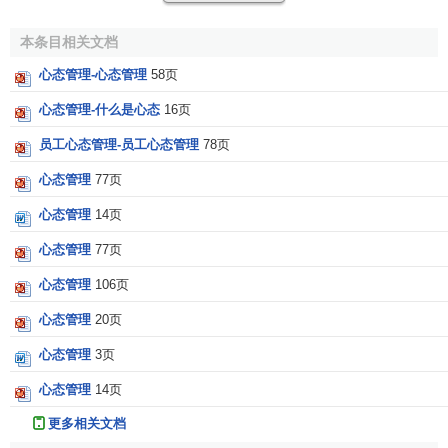
1.积极的心态
正如
本条目相关文档
叔本华
所言：事物的本身并不影响人，人们只受对
事物看法的影响。一个
企业
在发展过程中必然会遇到各种各
心态管理-心态管理
58页
样的问题，甚至会是瓶颈，这个时候企业需要我们的职员发
心态管理-什么是心态
16页
挥积极
正面思考
的力量与智慧，正确面对企业所进行的变
革，以对企业和自己100%负责的态度投身到企业的建设中
员工心态管理-员工心态管理
78页
去。
心态管理
77页
2.感恩的心态
心态管理
14页
感恩是一种胸怀，是一种美德。学会感恩，善于感恩，
心态管理
77页
既可以帮助企业营造一种互相赏识的团队氛围，又能够打造
心态管理
106页
企业与个人无限的“
情商
”与融洽的
人际关系
。感谢父母、朋
心态管理
20页
友，他们给予的亲情与友谊；感谢上司、
老板
，他们给予的
发展空间和机会；感谢同事和客户，他们给予的认可与丰厚
心态管理
3页
回馈；感谢……。没有他们，我们的生活将失去光彩和快
心态管理
14页
乐。
更多相关文档
3.归零的心态和肯于改变的心态