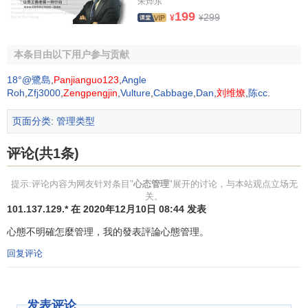
朱烨东
6.付出与奉献的心态
199
299
¥
¥
要想杰出一定得先付出。没有点奉献精神，是不可能创
本条目由以下用户参与贡献
业的。要先用行动让别人知道，你有超过所得的价值，别人
才会开更高的价。你的付出一定会有收获，一定会得到相应
18°@鷺島
,
Panjianguo123
,
Angle
的回报。奉献是一种精神，是付出的另一种表现形式，她会
Roh
,
Zfj3000
,
Zengpengjin
,
Vulture
,
Cabbage
,
Dan
,
刘维燎
,
陈cc
.
为你赢得最长久的回馈。企业需要我们的员工付 出和奉献在
页面分类
:
管理类型
先，不要斤斤计较眼前的利益与得失。
评论(共1条)
7.合作与创新的心态
当今
市场
的
竞争
更讲求企业团队的整体作战
能力
，致力
提示:评论内容为网友针对条目"
心态管理
"展开的讨论，与本站观点立场无
关。
达到员工个人与企业双赢的结局。个人渺小并不可怕，与
团
101.137.129.* 在 2020年12月10日 08:44 发表
队
的伙伴精诚合作，团队伙伴之间
知识
与能力互补，你就能
心態不明確怎麼管理，我的發表評論心態管理。
共享
资源
。创新是
企业的生命力
所在，怀旧与固步自封都将
被市场淘汰。
回复评论
8.
自信
与行动的心态
发表评论
自信
是一个人最大的
资本
，是潜能发挥的催化剂。自信