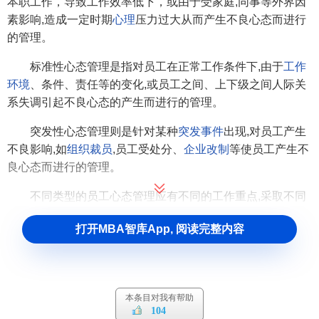
本职工作，导致工作效率低下，或由于受家庭,同事等外界因
素影响,造成一定时期
心理
压力过大从而产生不良心态而进行
的管理。
标准性心态管理是指对员工在正常工作条件下,由于
工作
环境
、条件、责任等的变化,或员工之间、上下级之间人际关
系失调引起不良心态的产生而进行的管理。
突发性心态管理则是针对某种
突发事件
出现,对员工产生
不良影响,如
组织
裁员
,员工受处分、
企业改制
等使员工产生不
良心态而进行的管理。
不同类型的员工心态管理应有不同的工作重点,采取不同
的工作方法。但其宗旨都是强调
以人为本
，尊重员工,信任员
打开MBA智库App, 阅读完整内容
工,服务员工。因此,员工心态管理体现了以人为本的
管理理念
,
是以人为本
管理思想
的具体实践。
心态管理中优秀员工的十大心态
本条目对我有帮助
104