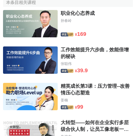
本条目相关课程
改变是管理的主题，最好的改变态度是归零，一切从头
职业化心态养成
开始。常常胸怀谦谨心境的人，他的改变速度和效率将会有
孙春岭
惊人的突破，他通常会在最短的时间内吸收更多全新的知
识、发展更高
技能
以及迅速建立人脉。
169
¥
4.学习进取的心态
工作效能提升六步曲，效能倍增
的秘诀
21世纪的企业将是学习型的组织。我们的企业要求我们
张聪伟
的每一位员工必须肯于学习，善于学习，努力进取。如果每
39.9
¥
位员工每天进步1%，每天检讨当天的
行为
，每天
改善
一点
点，那么
企业
的进步将是巨大和迅猛的。
精英成长第3课：压力管理--改善
情压心态塑造
5.诚实勤奋的心态
姜楠
诚信
是商业的第一准则，也是职业的第一准则。相信诚
99
¥
信才是合作的最好基石。诚实做人，踏实做事，忠实于企
业，忠实于个人，永远对人真诚。勤奋是需要你做的比要求
大转型——如何在企业实行多层
的更多、更好，要比
竞争对手
多走“一里路”。
级合伙人制，让员工像老板一样
行动