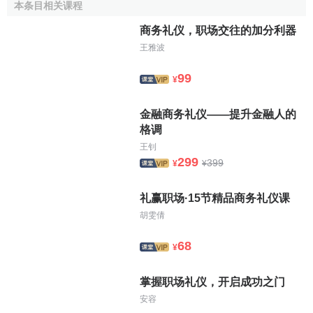
第五，双脚内放式。其作法是，两条小腿向后侧屈回，
本条目相关课程
双脚脚掌着地，膝盖以上并拢，两脚稍微张开。这种坐姿尤
商务礼仪，职场交往的加分利器
其在自己并不受注目的场合使用，显得轻松自然。
王雅波
第六，脚踝盘住收起式。椅子较低时，除可斜坐之外，
99
¥
还可以将脚踝盘起，往椅子下面靠。但像沙发这样下面没有
空间的椅子就不可采用这种坐姿。
金融商务礼仪——提升金融人的
格调
女子就坐时还要注意两点：第一，在正式场合就坐时，
王钊
背部要保持挺直。不应倚靠在椅背上，尤其是不应把头靠在
299
399
¥
¥
椅背上。第二，应注意就坐后双手放置的位置。一般坐下之
后，双手可自然地放置于双腿之上。其他的放置形式都是不
礼赢职场·15节精品商务礼仪课
雅观的，也是非常失礼的。
胡雯倩
3、走姿。
68
¥
最能体现出一个人的精神面貌的姿态就是走姿。从一个
人的走姿就可以了解他的欢乐或悲痛，热情而富有进取精神
掌握职场礼仪，开启成功之门
或失意而懒散，以及是否受人欢迎等。人在行走时要保持稳
安容
重、平衡的姿态，不要东张西望，左盼右顾。要求头部端