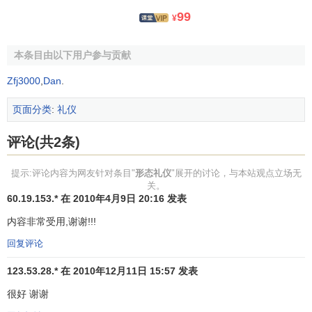
正，腰部挺拔，步履稳健，步幅均匀，上身避免左右摇摆，
99
¥
前仰后合。走路时，男子要显出阳刚之美；女性要款款轻
盈，显出阴柔之美。在一般公关活动场合，避免匆忙地奔
本条目由以下用户参与贡献
跑，即使有急事时，也要尽量使脚步放轻，不要带出声响。
Zfj3000
,
Dan
.
如果在有许多人的场合，必须向周围的公众说“对不起”，侧身
从人群中穿过。
页面分类
:
礼仪
4、手势。
评论(共2条)
手势是人际交往过程中非常重要的一种表达思想、情感
提示:评论内容为网友针对条目"
形态礼仪
"展开的讨论，与本站观点立场无
的方式，是一种独特的体态语言。在社会活动中，恰当的手
关。
势语言的使用，可以增加语言的说服力，甚至能表达语言无
60.19.153.* 在 2010年4月9日 20:16 发表
法表达的思想内涵。
公关人员
要培养好的仪态，必须知道几
内容非常受用,谢谢!!!
种常见的手势动作，了解其含义。
回复评论
5、微笑。
123.53.28.* 在 2010年12月11日 15:57 发表
表情是人的情感的外在形式，是人的心理活动有意无意
很好 谢谢
的流露与表现。在
公关活动
中表情同样也是传达思想的重要