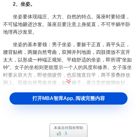
2、坐姿。
坐姿要体现端庄、大方、自然的特点。落座时要轻缓，
不可猛地砸进沙发。落座后要注意上身挺直，不可半躺半卧
地埋再沙发里。
坐姿的基本要领：男子坐姿，要躯干正直，肩平头正，
腰背贴椅，两腿自然弯曲，双脚并列地面，四肢摆放不宜开
太大，以形成一种端正规矩、平稳舒适的坐姿，即所谓“坐如
钟”。女子的坐相则更能显示一个人的风度和修养。女子落坐
时要从容大方，即使很疲劳，也应颈直目平，两手重叠静放
脚上。双腿自然弯曲并拢，如穿裙子，要注意把裙脚收好，
从椅子起身时，收腹提气，靠腿部支撑站立起来，全身站稳
后再迈步。女子优美坐姿六种：
打开MBA智库App, 阅读完整内容
第一，双腿垂直式。具体要求是，双腿垂直于地面，双
脚的跟、膝盖直至大腿都需要并拢在一起，双手自然放在双
腿上。这是正式场合的最基本坐姿，可给人以诚恳、认真的
本条目对我有帮助
印象。
5