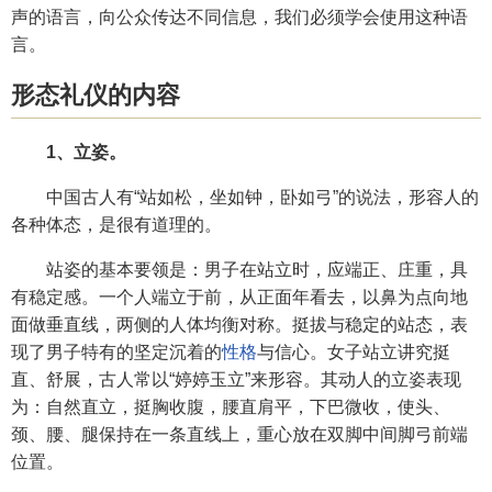
声的语言，向公众传达不同信息，我们必须学会使用这种语
言。
形态礼仪的内容
1、立姿。
中国古人有“站如松，坐如钟，卧如弓”的说法，形容人的
各种体态，是很有道理的。
站姿的基本要领是：男子在站立时，应端正、庄重，具
有稳定感。一个人端立于前，从正面年看去，以鼻为点向地
面做垂直线，两侧的人体均衡对称。挺拔与稳定的站态，表
现了男子特有的坚定沉着的
性格
与信心。女子站立讲究挺
直、舒展，古人常以“婷婷玉立”来形容。其动人的立姿表现
为：自然直立，挺胸收腹，腰直肩平，下巴微收，使头、
颈、腰、腿保持在一条直线上，重心放在双脚中间脚弓前端
位置。