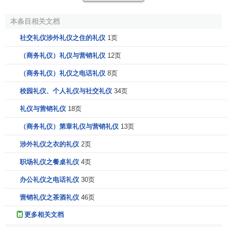
第二，双腿叠放式。具体要求是，上下交叠的膝盖之间
本条目相关文档
不可分开，两腿交叠呈一直线，才会造成纤细的感觉。双脚
社交礼仪涉外礼仪之住的礼仪
1页
置放的方法可视坐椅的高矮而定，既可以垂直，也可与地面
呈45度角斜放。脚尖不可翘起，更不应直指他人。采用这种
（商务礼仪）礼仪与营销礼仪
12页
坐姿时，切勿双手抱膝，更不能两膝分开。穿超短裙时应慎
（商务礼仪）礼仪之电话礼仪
8页
用。
校园礼仪、个人礼仪与社交礼仪
34页
第三，双腿斜放式。坐在较低的椅子上或坐沙发时，最
礼仪与营销礼仪
18页
好采用这种坐姿。具体要求是，双腿并拢之后，双脚同时向
右侧或左侧斜放，并且与地面形成45度左右的夹角。这种坐
（商务礼仪）第章礼仪与营销礼仪
13页
姿使得就坐者的身体呈现优美的“S”形。必须注意两膝不宜分
涉外礼仪之衣的礼仪
2页
开，小腿间也不要有距离。
职场礼仪之餐桌礼仪
4页
第四，双脚交叉式。具体要求是，双腿并拢，双脚在踝
办公礼仪之电话礼仪
30页
部交叉之后略向左侧或右侧斜放。坐在主席台上、办公桌后
面或公共汽车上时，比较适合采用这种坐姿，感觉比较自
营销礼仪之茶酒礼仪
46页
然。
更多相关文档