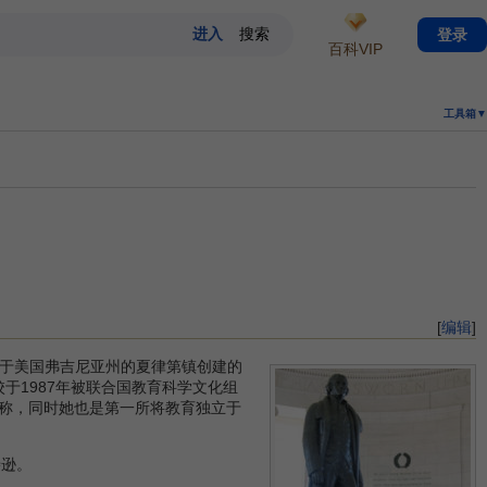
登录
百科VIP
工具箱▼
[
编辑
]
斯·杰弗逊于美国弗吉尼亚州的夏律第镇创建的
校于1987年被联合国教育科学文化组
称，同时她也是第一所将教育独立于
斐逊。