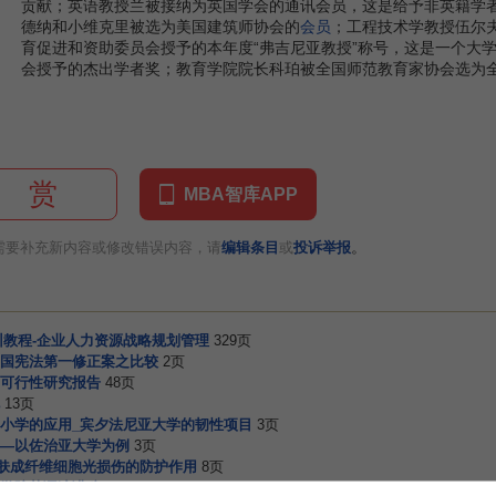
贡献；英语教授兰被接纳为英国学会的通讯会员，这是给予非英籍学
德纳和小维克里被选为美国建筑师协会的
会员
；工程技术学教授伍尔
育促进和资助委员会授予的本年度“弗吉尼亚教授”称号，这是一个大
会授予的杰出学者奖；教育学院院长科珀被全国师范教育家协会选为
赏
MBA智库APP
。
需要补充新内容或修改错误内容，请
编辑条目
或
投诉举报
训教程-企业人力资源战略规划管理
329页
国宪法第一修正案之比较
2页
可行性研究报告
48页
13页
小学的应用_宾夕法尼亚大学的韧性项目
3页
—以佐治亚大学为例
3页
皮肤成纤维细胞光损伤的防护作用
8页
学院英语演讲稿
3页