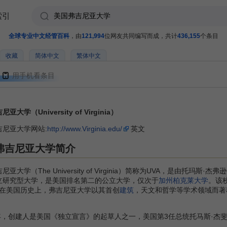
索引
全球专业中文经管百科
，由
121,994
位网友共同编写而成，共计
436,155
个条目
收藏
简体中文
繁体中文
用手机看条目
亚大学（University of Virginia）
吉尼亚大学网站:
http://www.Virginia.edu/
英文
弗吉尼亚大学简介
大学（The University of Virginia）简称为UVA，是由托玛
立研究型大学，是美国排名第二的公立大学，仅次于
加州柏克莱大学
。该
在美国历史上，弗吉尼亚大学以其首创
建筑
，天文和哲学等学术领域而著
，创建人是美国《独立宣言》的起草人之一，美国第3任总统托马斯·杰