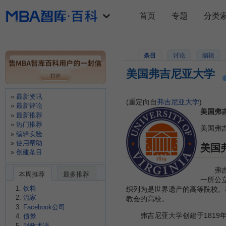
首页
专题
分类
条目
讨论
编辑
美国弗吉尼亚大学
最新资讯
(重定向自
弗吉尼亚大学
)
最新评论
美国弗吉尼
最新推荐
热门推荐
美国弗
编辑实验
使用帮助
美国
创建条目
弗吉尼亚
本周推荐
最多推荐
一所公
饮料
织列为是世界遗产的高等院校。
流家
教会的高校。
Facebook公司
弗吉尼亚大学创建于1819年
债券
财政术语