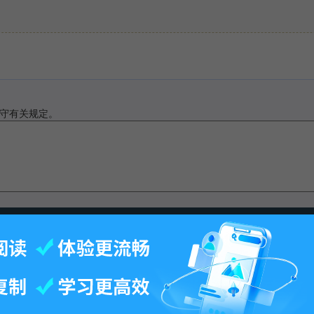
守有关规定。
此页面最后修订：11:27,2014年8月22日.
-
百科首页
-
关于百科
-
客户端
-
人才招聘
-
广告合作
-
权利通知
-
联系我们
-
免责声明
©2026 MBAlib.com, All rights reserved.
闽公网安备 35020302032707号