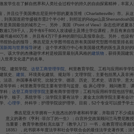
发学生在了解自然界和人类社会过程中的持久的自由探索精神，丰富人
且位于美国弗吉尼亚州中部的夏洛茨维（Charlattesville）市。
小时，到美国首府华盛顿市需2个半小时，到邻近的Ridge山及Shenando
是美国最佳的城市之一。另外，美国《Point of View》杂志也评述
逾1万8千人，其中有6千800人攻读硕士及博士学位课程，并且有来自世界
总藏书逾400万本，并且有4万7千多种的期刊以及报章杂志。另外，也设
书馆协会的报导，弗吉尼亚大学图书馆在所有美国研究型图书馆里排名前
国新闻与世界报导
评述：这个学术医疗中心有美国最优秀的医生及良好的
一。该大学的杰佛逊学术村是校园里最别具风格的
建筑物
，获得美国建筑
并入世界文化遗产的名单。
院、建筑学院、
达登工商管理学院
、柯里教育学院、工程与应用科学学
建筑史、
建筑
、环境美化建筑、规划等；文理学院，主要包括黑人及非洲
、法语、外国事务研究、比较文学、德语、历史、艺术史、语言学、意大
语等学科；柯里教育学院主要有管理与监督、临 床心理学、顾问教育、
学科；
达登工商管理学院
主要有商学管理学；工程与应用科学院包括宇航
科学、核子、系统学等；法学院主要有法学；麦金太尔商学院主要有会计
学、
心理学
、外科学；护理学院设护理学。目前，52个专业可以授予学士
弗吉尼亚大学拥有一大批杰出的学者和科学家，并取得了不少成就。仅
意义的著作《亨利 ·菲尔丁的一生》；白宫外交政策顾问兰马赞尼教
当重要；教育学教授杜克出版了《教学入门》一书，在教育理论界颇受
1835》，此书获本年度法学和社会学联合会的最佳法学史著作奖；