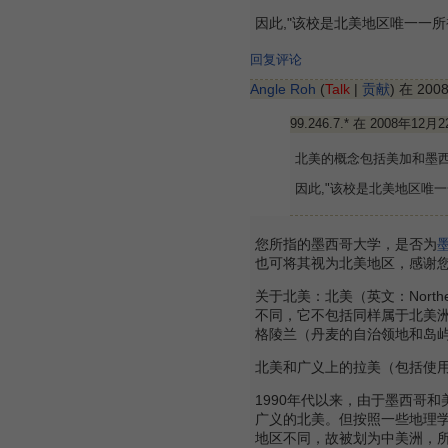
因此,"该校是北美地区唯一一
回复评论
Angle Roh
(
Talk
|
贡献
) 在 20
99.246.7.* 在 2008年12月
北美的概念包括美加和墨西
因此,"该校是北美地区唯
您所指的墨西哥大学，是否为
也可将其视为北美地区，感谢
关于北美：北美（英文：Northe
不同，它不包括同样属于北美
格陵兰（丹麦的自治领地和岛
北美和广义上的拉美（包括使
1990年代以来，由于墨西哥
广义的北美。但按照一些地理
地区不同，故被划为中美洲，