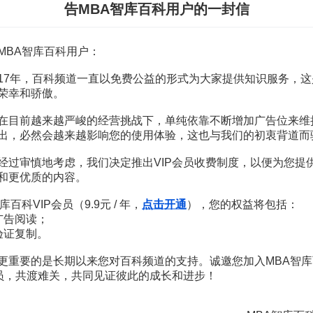
告MBA智库百科用户的一封信
学院英语演讲稿
3页
计
112页
MBA智库百科用户：
17年，百科频道一直以免费公益的形式为大家提供知识服务，这
荣幸和骄傲。
复旦名师讲《资治通鉴》：重拾国学经典的大智慧
在目前越来越严峻的经营挑战下，单纯依靠不断增加广告位来维
姜鹏
出，必然会越来越影响您的使用体验，这也与我们的初衷背道而
68
¥
经过审慎地考虑，我们决定推出VIP会员收费制度，以便为您提
和更优质的内容。
《最受欢迎的哈佛大学幸福课》
库百科VIP会员（9.9元 / 年，
点击开通
），您的权益将包括：
王柳珍
广告阅读；
验证复制。
43.75
¥
更重要的是长期以来您对百科频道的支持。诚邀您加入MBA智库
会员，共渡难关，共同见证彼此的成长和进步！
探索中国华尔街，抓住未来财富
约翰·s·戈登