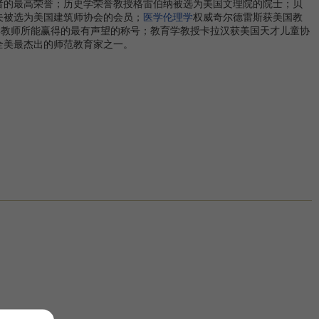
者的最高荣誉；历史学荣誉教授格雷伯纳被选为美国文理院的院士；贝
夫被选为美国建筑师协会的会员；
医学伦理学
权威奇尔德雷斯获美国教
学教师所能赢得的最有声望的称号；教育学教授卡拉汉获美国天才儿童协
全美最杰出的师范教育家之一。