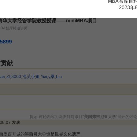
MBA智库百
199
¥
2023年
清华大学经管学院教授授课——miniMBA项目
MBA智库特邀讲师
5899
与贡献
an
,
Zfj3000
,
泡芙小姐
,
Yixi
,
y桑
,
Lin
.
提示:评论内容为网友针对条目"
美国弗吉尼亚大学
"展开的讨
 08:07 发表
 而墨西哥城的墨西哥大学也是世界文化遗产.