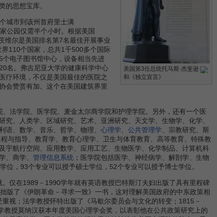
类的思想宝库。
从这个城市到该州首府里士满
ah国家公园仅需半个小时。根据美国
夏洛茨维尔是美国排名第7名最佳开展事业
110个国家，总共1千500多个国际
有5个电子图书馆中心，设备相当先进
20名。弗吉尼亚大学的健康科学中心
美国第3任总统托马斯·杰斐逊
医疗环境，不仅是美国最佳的医院之
和《独立宣言》
协会赞赏有加。这个在美国建筑界里
院、法学院、医学院、麦金太尔商学院和护理学院。另外，还有一个医
研究、人类学、区域研究、艺术、亚洲研究、天文学、生物学、化学、
利语、数学、音乐、哲学、物理、
心理学
、
公共管理学
、宗教研究、斯
课程与指导、教育学、教育心理学、卫生与体育教育、高等教育、特殊教
及宇航行空间、应用数学、应用工艺、生物医学、化学制品、计算机科
学、商学、
管理信息系统
；医学院包括医学、神经病学、解剖学、生物
学位，93个专业可以授予硕士学位，52个专业可以授予博士学位。
在1989－1990学年就有英语教授巴特斯汀夫妇出版了具有里程碑
授拙版了《伊朗革命－寻求一致》一书，这对理解美国政府的中东政策相
重视；法学教授怀特出版了《马歇尔委员会与文化的转变；1815－
法学教授莫纳汉获本年度美国心理学会奖，以表彰他在公共政策研究上的