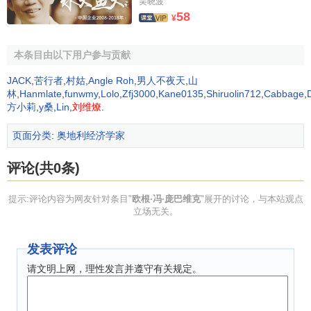
吴晓波
58
¥
方法论（可以说是
门格尔
的）
本条目由以下用户参与贡献
反对历史方法，主张采用抽象演绎法，把孤立个人或
个
体经济
看作是复杂的社会经济的缩影，通过对个人经济活动
JACK
,
苦行者
,
村姑
,
Angle Roh
,
男人不夜天
,
山
的
演绎推理
，说明复杂的经济显示。用人类追求享乐、避免
林
,
Hanmlate
,
funwmy
,
Lolo
,
Zfj3000
,
Kane0135
,
Shiruolin712
,
Cabbage
,
方小莉
,
y桑
,
Lin
,
刘维燎
.
痛苦的心理解释个人经济行为的动机。宣称政治经济学是实
用心理学。
页面分类
:
奥地利经济学家
价值论（
边际效用价值论
）
评论(共0条)
①主观价值和客观价值。他认为价值分为主观价值和客
提示:评论内容为网友针对条目"
欧根·冯·庞巴维克
"展开的讨论，与本站观点
观价值。主观价值是主体、本质，客观价值是其产物。主观
立场无关。
价值论和客观
交换价值
。
发表评论
②价值由人们的主观评价而定，他否认价值是商品的内
请文明上网，理性发言并遵守有关规定。
在属性。物品只有具有希缺性时，才会引起人们的主观评价
而具有价值。