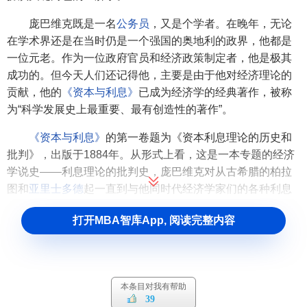
庞巴维克既是一名
公务员
，又是个学者。在晚年，无论
在学术界还是在当时仍是一个强国的奥地利的政界，他都是
一位元老。作为一位政府官员和经济政策制定者，他是极其
成功的。但今天人们还记得他，主要是由于他对经济理论的
贡献，他的
《资本与利息》
已成为经济学的经典著作，被称
为“科学发展史上最重要、最有创造性的著作”。
《资本与利息》
的第一卷题为《资本利息理论的历史和
批判》，出版于1884年。从形式上看，这是一本专题的经济
学说史——利息理论的批判史，庞巴维克对从古希腊的柏拉
图和
亚里士多德
起一直到与他同时代经济学家们的各种利息
理论都有所论述和批评。第二卷题为《资本实证论》，出版
打开MBA智库App, 阅读完整内容
于1889年，系统地阐述了边际效用价值论和以此为基础的
利
息时差论
。利息理论是《资本
实证论
》的重点，在论题的其
他部分里，总的说来，庞巴维克至少可以追随过去的理论家
们的理论。但对利息现象，他提出一个完全属于开辟新领域
本条目对我有帮助
的解释。这一著作使庞巴维克成为团结在
卡尔·门格尔
周围的
39