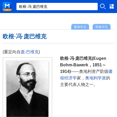
繁体中文
简体中文
欧根·冯·庞巴维克
(重定向自
庞-巴维克
)
欧根·冯·庞巴维克(Eugen
Bohm-Bawerk，1851～
1914)
——奥地利资产阶级
庸
俗经济学
家，
奥地利学派
的
主要代表人物之一。