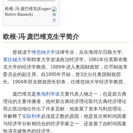
欧根·冯·庞巴维克(Eugen
Bohm-Bawerk)
欧根·冯·庞巴维克生平简介
曾就读于
维也纳大学
法律专业，后在海得尔贝格大学、
莱比锡大学
和耶拿大学攻读政治经济学。1881年任英斯布鲁
克大学的经济学教授。1889年进入奥国财政部，任币制改革
委员会的副主席。自1895年开始，曾3次出任奥国财政部
长。1904年辞去财政部长职务，任维也纳大学经济学教授。
庞巴维克是
奥地利学派
主要代表人物之一，也是新古典
理论的主要传播者，他对新古典经济理论取代古典经济理论
而占统治地位作出了许多贡献：他发展了资本与利息理论，
并解释了
实际利率
必须是正数的原因；他是首次将时间因素
与经济学分析相结合的经济学家之一，还发展了由时间因素
扮演关键角色的经济学。