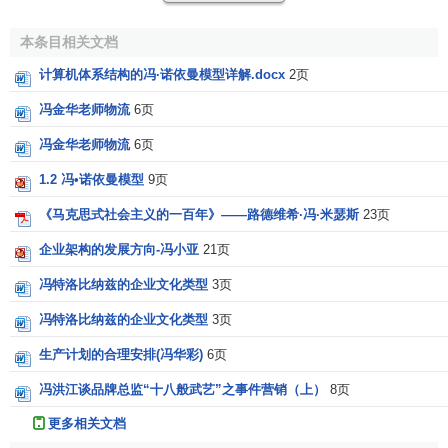
一群经济学家中的领导成员之一，这些人后来就被称为
奥地
利学派
，庞巴维克的理论也有力地影响了自19世纪80年代直
本条目相关文档
到20世纪30年代的经济理论的发展。
计算机体系结构的冯·诺依曼模型详解.docx
2页
庞巴维克是
边际学派
的主要代表人物和集大成者，
《资
冯金华老师物流
6页
本与利息》
是科学发展史上最重要最有
创造性
的著作，其核
心是时差的价值、资本和利息理论。庞巴维克是主张效用价
冯金华老师物流
6页
值论的，他以
边际效用论
代替
马克思的劳动价值论
，以
利息
1.2 冯•诺依曼模型
9页
时差论
否定和代替
马克思的剩余价值论
，一些学者认为他这
《马克思式社会主义的一百年》——路德维希·冯·米瑟斯
23页
样做是为了达到掩盖资本主义剥削，粉饰资本主义制度的目
的。其实，
上层建筑
本来就是为经济基础服务的，经济学及
企业架构的发展方向-冯小亚
21页
经济学家也不例外。再者，“剥削”其实质是属于
规范经济学
的
冯特洛比纳兹的企业文化类型
3页
范畴，不同的阶级集团，不同的经济学派必然会有不同的内
涵界定。如果
资本雇佣劳动
，资本家获取利润或
利息
，也就
冯特洛比纳兹的企业文化类型
3页
是“一个阶级占有另一个阶级的劳动”，就是“剥削”，那么庞巴
生产计划的合理安排(冯华彩)
6页
维克主张利息是时间的报酬而非剩余劳动的转化，可能具有
冯洪江谈品牌总监“十八般武艺”之事件营销（上）
8页
掩盖剥削的目的，但这仅仅是一家学派的看法，而非问题的
全部。
更多相关文档