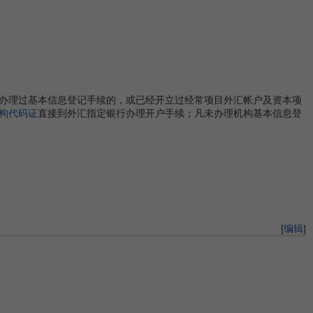
办理过基本信息登记手续的，或已经开立过经常项目外汇帐户及资本项
构代码证
直接到外汇指定银行办理开户手续；凡未办理机构基本信息登
[
编辑
]