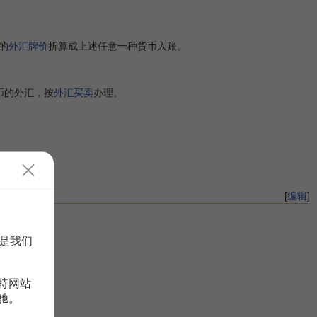
的
外汇牌价
折算成上述任意一种货币入账。
币的外汇，按
外汇买卖
办理。
[
编辑
]
是我们
持网站
驰。
7号）；