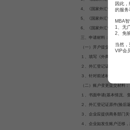
因此，
4、《国家外汇管理局关于调整
的服务
5、《国家外汇管理局关于义乌
MBA智
1、无
6、《国家外汇管理局关于关于
2、免
三、申请材料：
当然，
（一）开户提交材料：
VIP
１、填写《外商投资企业开立
２、外汇登记证原件(验后返
３、针对前述材料应当提供的
（二）账户变更提交材料：
１、书面申请(基本情况、变
２、外汇登记证原件(验后返
３、企业应提供商务部门关
４、企业如发生账户迁移，应