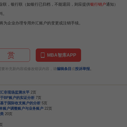
业联，银行联（如银行已归档，不能退回，则应提供
银行销户
通知）
料。
为企业办理专用外汇账户的变更或注销手续。
赏
MBA智库APP
。
需要补充新内容或修改错误内容，请
编辑条目
或
投诉举报
汇非现场监测水平
2页
于BP账户的实证分析
7页
基于国际收支账户的分析
5页
基本账户调整账户与业务账户
22页
类
20页
页