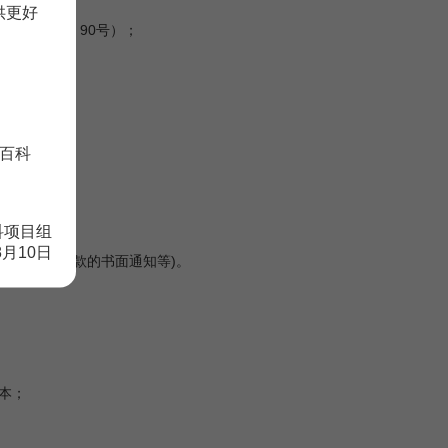
供更好
【2003】90号）；
号）；
百科
科项目组
8月10日
于缴付投资款的书面通知等)。
副本；