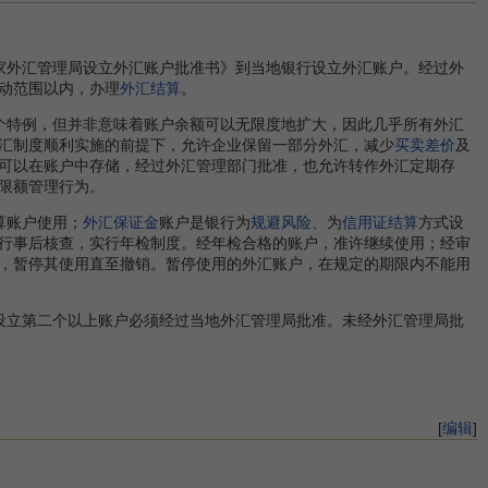
家外汇管理局设立外汇账户批准书》到当地银行设立外汇账户。经过外
动范围以内，办理
外汇结算
。
特例，但并非意味着账户余额可以无限度地扩大，因此几乎所有外汇
汇制度顺利实施的前提下，允许企业保留一部分外汇，减少
买卖差价
及
可以在账户中存储，经过外汇管理部门批准，也允许转作外汇定期存
限额管理行为。
算账户使用；
外汇保证金
账户是银行为
规避风险
、为
信用证结算
方式设
行事后核查，实行年检制度。经年检合格的账户，准许继续使用；经审
，暂停其使用直至撤销。暂停使用的外汇账户，在规定的期限内不能用
立第二个以上账户必须经过当地外汇管理局批准。未经外汇管理局批
[
编辑
]