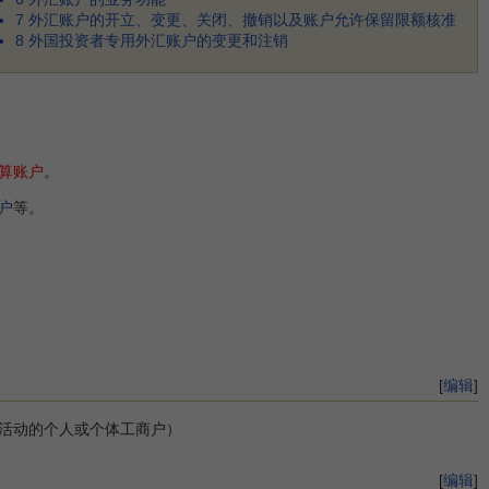
7
外汇账户的开立、变更、关闭、撤销以及账户允许保留限额核准
8
外国投资者专用外汇账户的变更和注销
算账户
。
户
等。
[
编辑
]
活动的个人或个体工商户）
[
编辑
]