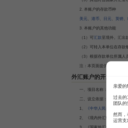
2. 本账户的存款币种
美元
、
港币
、
日元
、
英镑
、
3. 本账户的其他功能
（1）可
汇款
至境外。汇出
（2）可转入本单位在存款银
（3）根据存款单位所属人员
注：本页面提供信息仅供参考
外汇账户的开立、变
亲爱的
一、项目名称：外汇账户的开
过去的
二、设立依据：
团队的
1、
《中华人民共和国外汇
然而，
2、《境内外汇账户管理规定》(
运营支
3、《国家外汇管理局关于进一