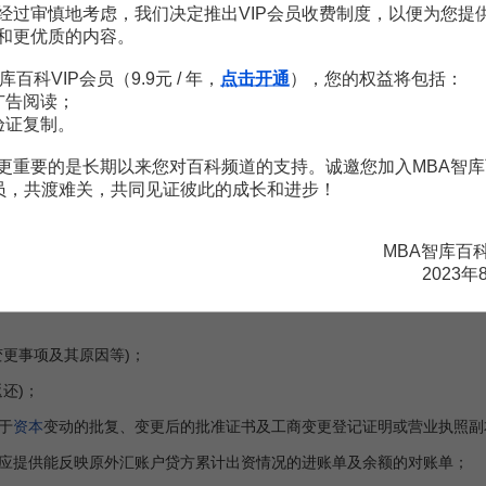
经过审慎地考虑，我们决定推出VIP会员收费制度，以便为您提
国际承包工程等项下经常项目外汇账户管理政策有关问题的通知》（汇发
和更优质的内容。
市境外驻华商务机构外汇管理有关问题的批复》（汇复【2003】113
库百科VIP会员（9.9元 / 年，
点击开通
），您的权益将包括：
广告阅读；
调整经常项目外汇管理政策的通知》（汇发【2006】19号）。
验证复制。
更重要的是长期以来您对百科频道的支持。诚邀您加入MBA智库
会员，共渡难关，共同见证彼此的成长和进步！
资本金账户申请书》；
还)；
MBA智库百
2023年
补充说明材料(如
合资
合同
、章程中关于资金到位进度的条款、投资方关
更事项及其原因等)；
还)；
于
资本
变动的批复、变更后的批准证书及工商变更登记证明或营业执照
提供能反映原外汇账户贷方累计出资情况的进账单及余额的对账单；