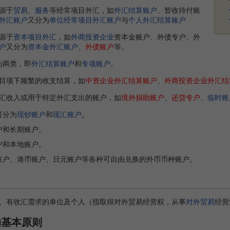
源于
贸易
、
服务
等经常项目外汇，如
外汇结算账户
、暂收待付账
外汇账户
又分为
单位经常项目外汇账户
与
个人外汇结算账户
源于
资本项目外汇
，如
外商投资企业
资本金账户、外债专户、外
户
又分为
资本金外汇账户
、
外债账户
等。
为两类，即
外汇结算账户
和
专项账户
。
目项下频繁的收支结算，如
中资企业外汇结算账户
、
外商投资企业外汇结
汇收入或用于特定外汇支出的账户，如
境外捐助账户
、
还贷专户
、
临时账
可分为
现钞账户
和
现汇账户
。
户和长期账户。
户和本地账户。
账户、港币账户、日元账户等各种可自由兑换的外币币种账户。
有收汇需求的单位及个人（指取得对外贸易经营权，从事
对外贸易
经营
的基本原则