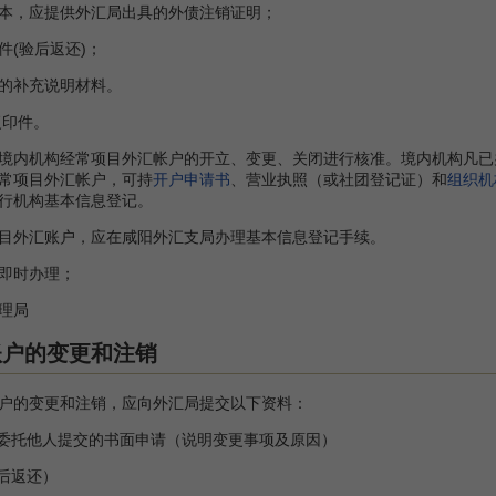
，应提供外汇局出具的外债注销证明；
(验后返还)；
的补充说明材料。
复印件。
内机构经常项目外汇帐户的开立、变更、关闭进行核准。境内机构凡已
常项目外汇帐户，可持
开户申请书
、营业执照（或社团登记证）和
组织机
行机构基本信息登记。
外汇账户，应在咸阳外汇支局办理基本信息登记手续。
即时办理；
理局
账户的变更和注销
的变更和注销，应向外汇局提交以下资料：
委托他人提交的书面申请（说明变更事项及原因）
后返还）