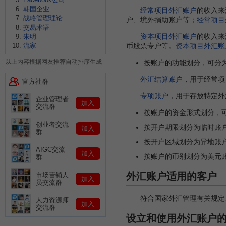
韩国企业
经常项目外汇账户
的收入来
战略管理理论
户、境外捐助账户等；
经常项目
交易术语
资本项目外汇账户
的收入来
朱明
币股票专户等。
资本项目外汇账
流家
以上内容根据网友推荐自动排序生成
按账户的功能划分，可分
外汇结算账户
，用于经常项
官方社群
专项账户
，用于存放特定外
企业管理者
加入
交流群
按账户的资金形式划分，
创业者交流
按开户期限划分为临时账
加入
群
按开户区域划分为异地账
AIGC交流
加入
按账户的币别划分为美元
群
外汇账户适用的客户
市场营销人
加入
员交流群
符合国家外汇管理有关规定、
人力资源师
加入
交流群
设立和使用外汇账户