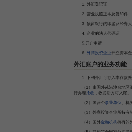
1. 外汇登记证
2. 营业执照正本及复印件
3. 预留银行的印鉴及经办人
4. 企业的法人代码证
5.开户申请
6.
外商投资企业
开立资本金
外汇账户的业务功能
1. 下列外汇可存入本存款账
（1）由国外或港澳台地区汇
行办理
托收
，收妥后方可入账。
（2）国营企
事业单位
、机
（3）外商投资企业所持有
（4）国外
金融机构
持有的
（5）其他符合国家外汇管理