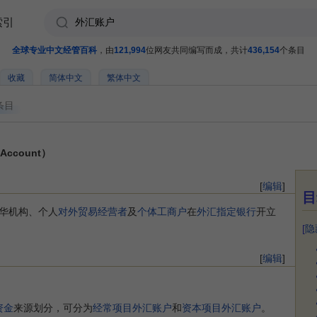
索引
全球专业中文经管百科
，由
121,994
位网友共同编写而成，共计
436,154
个条目
收藏
简体中文
繁体中文
条目
Account）
[
编辑
]
目
华机构、个人
对外贸易经营者
及
个体工商户
在
外汇指定银行
开立
[
隐
[
编辑
]
资金
来源划分，可分为
经常项目外汇账户
和
资本项目外汇账户
。