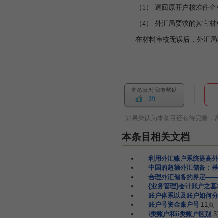
（3） 退回原开户核准件企
（4） 外汇局要求的其它材
在材料审核无误后，外汇局将
本条目对我有帮助
29
如果您认为本条目还有待完善，
本条目相关文档
利用外汇账户系统提高外
中国的超额外汇储备：基
合理外汇储备的界定——
{业务管理}会计账户之
账户体系以及账户如何分
账户号资金账户号
11页
i类账户和ii类账户区别
3