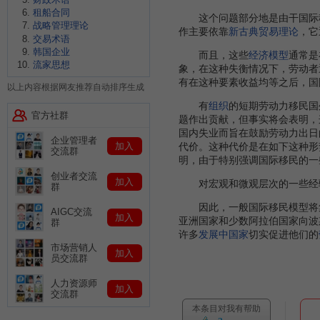
租船合同
这个问题部分地是由干国际移
战略管理理论
作主要依靠
新古典贸易理论
，它
交易术语
韩国企业
而且，这些
经济模型
通常是
流家思想
象，在这种失衡情况下，劳动者
有在这种要素收益均等之后，国
以上内容根据网友推荐自动排序生成
有
组织
的短期劳动力移民国
官方社群
题作出贡献，但事实将会表明，
国内失业而旨在鼓励劳动力出日
企业管理者
加入
代价。这种代价是在如下这种形
交流群
明，由于特别强调国际移民的一
创业者交流
加入
对宏观和微观层次的一些经验
群
因此，一般国际移民模型将
AIGC交流
加入
亚洲国家和少数阿拉伯国家向波
群
许多
发展中国家
切实促进他们的
市场营销人
加入
员交流群
人力资源师
加入
交流群
本条目对我有帮助