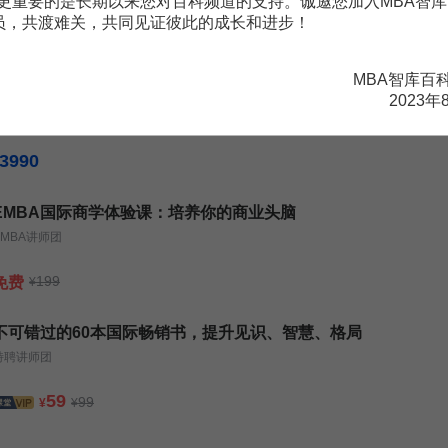
更重要的是长期以来您对百科频道的支持。诚邀您加入MBA智库
会员，共渡难关，共同见证彼此的成长和进步！
99
¥
MBA智库百
IPP国际绩效改进师·初级认证班
2023年
MBA智库特邀讲师
3990
EMBA国际商学体验课：培养你的商业头脑
EMBA讲师团
199
免费
¥
不可错过的60本国际畅销书，提升见识、智慧、格局
特聘讲师团
59
99
¥
¥