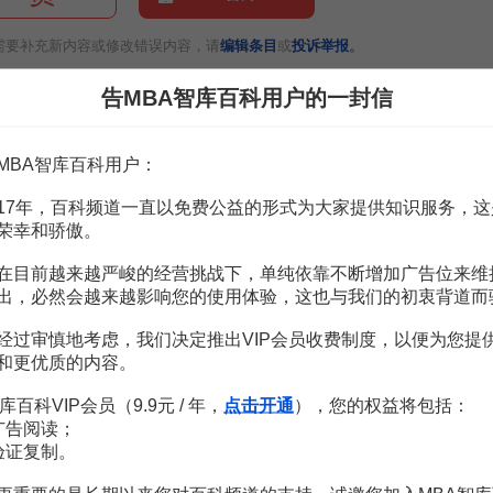
。
需要补充新内容或修改错误内容，请
编辑条目
或
投诉举报
告MBA智库百科用户的一封信
1页
1页
MBA智库百科用户：
出国经济发展的关系研究
3页
出国经济发展的关系研究
3页
17年，百科频道一直以免费公益的形式为大家提供知识服务，这
济和政治原因
3页
荣幸和骄傲。
外文献综述
8页
中国为例
8页
在目前越来越严峻的经营挑战下，单纯依靠不断增加广告位来维
法问题研究
6页
出，必然会越来越影响您的使用体验，这也与我们的初衷背道而
国北京
2页
7页
经过审慎地考虑，我们决定推出VIP会员收费制度，以便为您提
和更优质的内容。
库百科VIP会员（9.9元 / 年，
点击开通
），您的权益将包括：
广告阅读；
验证复制。
华为国际化管理
陈攀峰