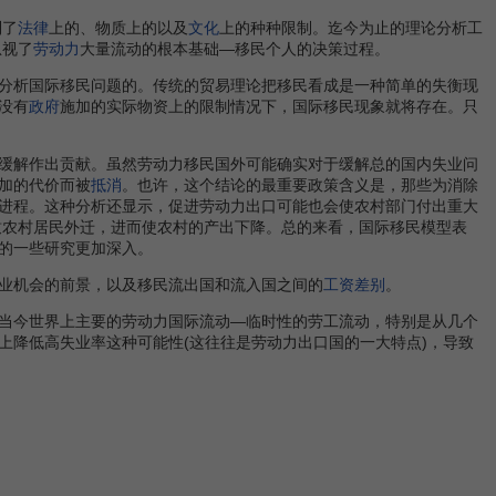
到了
法律
上的、物质上的以及
文化
上的种种限制。迄今为止的理论分析工
忽视了
劳动力
大量流动的根本基础—移民个人的决策过程。
分析国际移民问题的。传统的贸易理论把移民看成是一种简单的失衡现
没有
政府
施加的实际物资上的限制情况下，国际移民现象就将存在。只
缓解作出贡献。虽然劳动力移民国外可能确实对于缓解总的国内失业问
加的代价而被
抵消
。也许，这个结论的最重要政策含义是，那些为消除
进程。这种分析还显示，促进劳动力出口可能也会使农村部门付出重大
致农村居民外迁，进而使农村的产出下降。总的来看，国际移民模型表
的一些研究更加深入。
业机会的前景，以及移民流出国和流入国之间的
工资差别
。
当今世界上主要的劳动力国际流动—临时性的劳工流动，特别是从几个
上降低高失业率这种可能性(这往往是劳动力出口国的一大特点)，导致