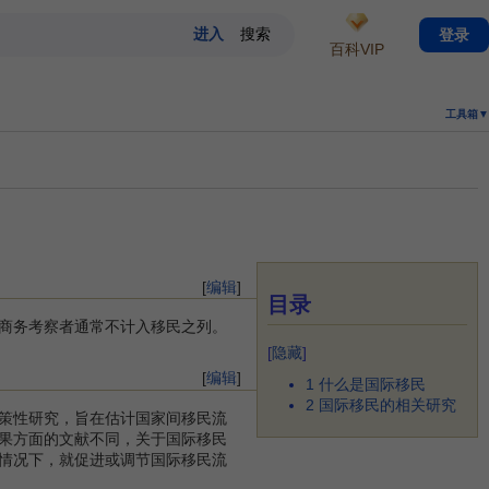
登录
百科VIP
工具箱▼
[
编辑
]
目录
商务考察者通常不计入移民之列。
[
隐藏
]
[
编辑
]
1
什么是国际移民
2
国际移民的相关研究
策性研究，旨在估计国家间移民流
果方面的文献不同，关于国际移民
情况下，就促进或调节国际移民流