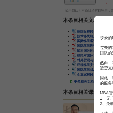
3
如果您认为本条目还有待完善，
本条目相关文档
论国际移民与经济发展
1
技术移民制度的国际经验
亲爱的
国际移民理论及移民与输
国际移民理论及移民与输
过去的
试析国际间进行移民的经
团队的
移民对国际贸易影响的国
对外贸易与国际移民：以
然而，
环境移民安置的相关国际
运营支
国际移民机构汇加抢滩中
企业家移民（成功移民）
因此，
更多相关文档
的服务
本条目相关课程
MBA智
1、无
2、免