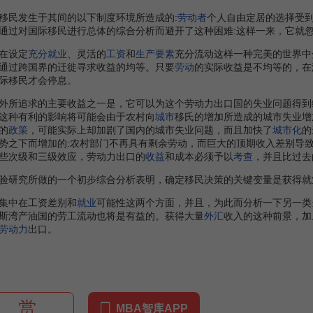
民发生于其间的以下制度环境所造成的:
劳动者
个人自由定居的选择受
通过对国际移民进行总体的综合分析而避开了这种困难:这样一来，它就
在设定
充分就业
、灵活的
工资
和
生产要素
充分流动这样一种完美的世界中
通过跨国界的迁徙寻求收益的均等。只要
劳动
的实际收益是不均等的，在
际移民才会停息。
外所追求的主要收益之一是，它可以为这个劳动力出口国的失业问题得到
这种有利的影响将可能会由于农村向
城市
移氏的增加所造成的城市失业增
的
政策
，可能实际上却加剧了国内的城市失业问题，而且加快了
城市化
的
势之下而增加的:农村部门不再具有剩余劳动，而巨大的顶期收入差别导
些次级和三级效应，劳动力出口的
收益
和成本必须予以
考查
，并且比过去
研究所做的一个初步综合分析表明，确定移民决策的关键变量是获得就
集中在工资差别和
就业
可能性这两个方面，并且，为此而分析一下另一类
斯湾产油国的劳工流动也将是有益的。获得大量
外汇
收入的这种前景，加
劳动力
出口。
赏
MBA智库APP