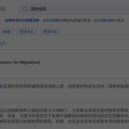
索引
全球专业中文经管百科
，由
121,994
位网友共同编写而成，共计
436,155
个条目
收藏
简体中文
繁体中文
条目
tion for Migration)
家
定居的目的而跨越国境流动的人群，包括暂时性居住在内；游客和短期
迁出的国际移民方面的文献大大增加了。大多数这类研究是经验研究和政
本。但是，与更为丰富的关于发展中国家国内移民的理论的决定因素和结
移民的原因与结果的理论模型。结果，往往是在没有任何基本理论框架的