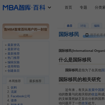
首页
专题
分类
条目
讨论
编辑
国际移民
用手机看
最新资讯
最新评论
国际移民(International Organiza
最新推荐
热门推荐
什么是国际移民
编辑实验
使用帮助
国际移民
是指为了在其他
国
创建条目
国际移民的相关研究
本周推荐
最多推荐
饮料
近年来，有关从
发展中国家
流家
动的数量与此相关联的
收益
和成
Facebook公司
的文献显然缺乏旨在分析跨国界
债券
动问题开了一些
政策
处方。
财政术语