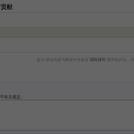
与贡献
提示:评论内容为网友针对条目"
国际移民
"展开的讨论，
守有关规定。