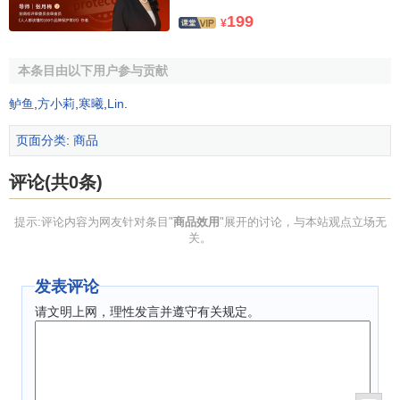
199
¥
本条目由以下用户参与贡献
鲈鱼
,
方小莉
,
寒曦
,
Lin
.
页面分类
:
商品
评论(共0条)
提示:评论内容为网友针对条目"
商品效用
"展开的讨论，与本站观点立场无
关。
发表评论
请文明上网，理性发言并遵守有关规定。