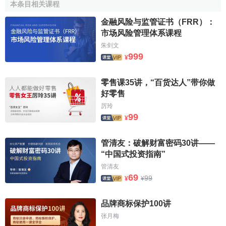
本条目相关课程
金融风险与监管证书（FRR）：
市场风险管理体系课程
朱剑文
999
¥
零售课35讲，“百货达人”带你做
好零售
厉玲
99
¥
管清友：破解财富密码30讲——
“中国式投资指南”
管清友
69
99
¥
¥
品牌商标保护100讲
张月梅