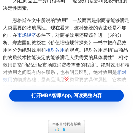
(3)在商品生产费用相等时，商品效用是影响比较价值的
决定性因素。
恩格斯在文中所说的“效用”，一般而言是指商品能够满足
人类需要的物质属性。现在看来，这种笼统的表述还是不够
的，在
市场经济
条件下，对商品效用还应该作进一步的分
析。郑志国副教授在《价值增殖规律探究》一书中把商品效
用区分为绝对效用和
相对效用
的观点。绝对效用是指“由商品
的物质技术性能决定的能够满足人类需要的具体属性”；相对
效用是指“商品适应市场或消费者需要的程度”。绝对效用和相
对效用之间既有内在联系，也有明显区别。绝对效用是
相对
效用
的物质基础，是商品满足人类需要的具体属性。它构成
财富的物质内容。相对效用则是商品适应市场(消费者)需要的
一般属性。商品的绝对效用是价值的物质载体，不能成为
商
打开MBA智库App, 阅读完整内容
品价值实体
的依据，而商品的相对效用则与劳动总量有效值
的变化是一致的。在市场经济的条件下，
社会需要
通过
市场
需求
来体现，劳动对市场需求的依存度空前提高。在市场经
济蓬勃发展和
经济全球化
的今天，更强化了这种依存关系。
本条目对我有帮助
6
因此，商品的相对效用对价值的影响会越来越大。我们对此