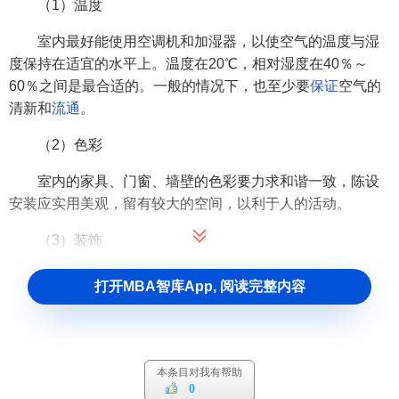
（1）温度
室内最好能使用空调机和加湿器，以使空气的温度与湿
度保持在适宜的水平上。温度在20℃，相对湿度在40％～
60％之间是最合适的。一般的情况下，也至少要
保证
空气的
清新和
流通
。
（2）色彩
室内的家具、门窗、墙壁的色彩要力求和谐一致，陈设
安装应实用美观，留有较大的空间，以利于人的活动。
（3）装饰
用于
谈判
活动的场所应力显洁净、典雅、庄重、大方。
打开MBA智库App, 阅读完整内容
宽大整洁的桌子、简单舒适的座椅（沙发），墙上可挂几幅
风格
协调
的书画，室内也可装饰适当工艺品、花卉、标志
物，但不宜过多过杂，以求简洁实用。
本条目对我有帮助
（4）
光线
0