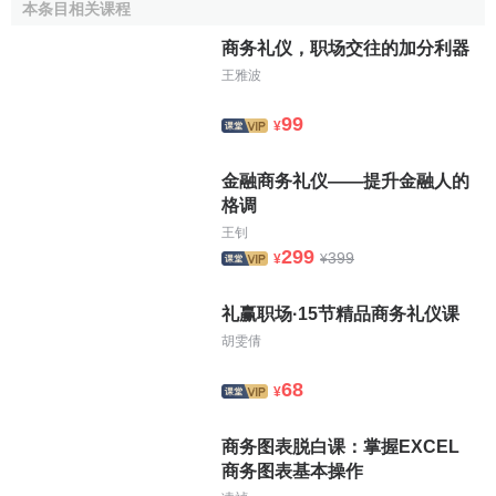
本条目相关课程
商务礼仪，职场交往的加分利器
王雅波
99
¥
金融商务礼仪——提升金融人的
格调
王钊
299
399
¥
¥
礼赢职场·15节精品商务礼仪课
胡雯倩
68
¥
商务图表脱白课：掌握EXCEL
商务图表基本操作