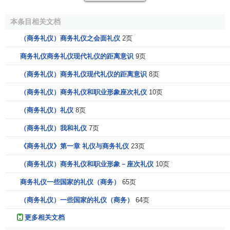
可利用自然光源，也可使用人造光源。利用自然光源即
本条目相关文档
阳光时，应备有窗纱，以防强光刺目；而用人造光源时，要
合理配置灯具，使光线尽量柔和一点。
（商务礼仪）商务礼仪之会面礼仪
2页
（5）声响
商务礼仪商务礼仪现代礼仪的距离意识
9页
（商务礼仪）商务礼仪现代礼仪的距离意识
8页
室内应保持宁静，使谈判能顺利进行。房间不应临街临
马路，应不在施工场地附近，门窗应能隔音，周围没有
电话
（商务礼仪）商务礼仪和职业形象座次礼仪
10页
铃声、脚步声、人声等噪音干扰。 环境对人的影响从某一个
（商务礼仪）礼仪
8页
角度来说是影响很大的，
（商务礼仪）我和礼仪
7页
不仅仅只是商务礼仪环境的布置是如此，在生活中的很
《商务礼仪》第一章 礼仪与商务礼仪
23页
多事情都是一样的，因而从细节入手，会更加的彰显专业。
（商务礼仪）商务礼仪和职业形象－座次礼仪
10页
商务礼仪一些国家的礼仪（商务）
65页
（商务礼仪）一些国家的礼仪（商务）
64页
更多相关文档