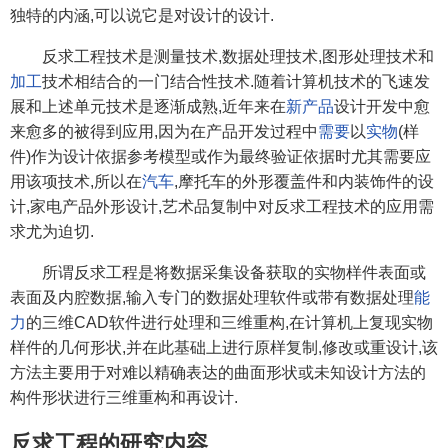
独特的内涵,可以说它是对设计的设计.
反求工程技术是测量技术,数据处理技术,图形处理技术和
加工
技术相结合的一门结合性技术.随着计算机技术的飞速发
展和上述单元技术是逐渐成熟,近年来在
新产品
设计开发中愈
来愈多的被得到应用,因为在产品开发过程中
需要
以
实物
(样
件)作为设计依据参考模型或作为最终验证依据时尤其需要应
用该项技术,所以在
汽车
,摩托车的外形覆盖件和内装饰件的设
计,家电产品外形设计,艺术品复制中对反求工程技术的应用需
求尤为迫切.
所谓反求工程是将数据采集设备获取的实物样件表面或
表面及内腔数据,输入专门的数据处理软件或带有数据处理
能
力
的三维CAD软件进行处理和三维重构,在计算机上复现实物
样件的几何形状,并在此基础上进行原样复制,修改或重设计,该
方法主要用于对难以精确表达的曲面形状或未知设计方法的
构件形状进行三维重构和再设计.
反求工程的研究内容