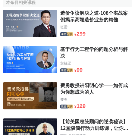
作.为更好地进行形体尺寸的分析与测绘,应总结箱体类,轴类,
本条目相关课程
盘套类,,齿轮,弹簧,曲线曲面及其它特殊形体的测量方法,并合
造价争议解决之道·108个实战案
理标注尺寸.
例揭示高端造价业务的精髓
张雷
确定产品中零件的精度确定零件的精度(即公差设计),是
299
¥
反求设计中的难点之一.通过测量,只能得到零件的加工尺寸,而
不能获得几何精度的分配.精度是衡量反求对象性能的重要指
基于行为工程学的问题分析与解
标,是评价反求设计
产品质量
的主要技术参数之一.科学合理地
决
进行精度分配,对提高产品的
装配精度
和力学性能至关重要.
詹锦亚
99
¥
确定产品中零件的
材料
通过零件的外观比较,重量测量,力
学性能测定,化学分析,光谱分析,金相分析等试验方法,对
材料
费勇教授讲阳明心学——如何成
的物理性能,化学成分,热处理等情况进行全面鉴定,在此基础
为你想成为的人
上,遵循立足国内的方针,考虑资源及成本,选择合用的国产材
费勇
料,或参照同类产品的材料牌号,选择满足力学性能及化学性能
129
¥
的国有材料代用.
确定产品的工作性能 针对产品的工作特点机器主要性能
【前美国总统顾问的逆袭秘诀】
12堂极简行动力训练课，让你真
进行试验测定,反计算和深入地分析,了解产品的设计准则和设
正“说到做到”