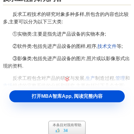
反求工程技术的研究对象多种多样,所包含的内容也比较
多,主要可以分为以下三大类:
①实物类:主要是指先进产品设备的实物本身;
②软件类:包括先进产品设备的图样,程序,
技术文件
等;
③影像类;包括先进产品设备的图片,照片或以影像形式出
现的资料.
反求工程包含对产品的研究与发展,
生产
制造过程,
管理
和
市场
组成的完整系统的分析和研究.主要包括以下几个方面:
打开MBA智库App, 阅读完整内容
探索原产品设计的指导思想 掌握原产品设计的指导思想
是分析了解整个
产品设计
的前提.如微型汽车的消费
群体
是普
通百姓,其设计的指导思想是在满足一般功能的前提下,尽可能
降低
成本
,所以结构上通常是较简化的.
本条目对我有帮助
34
探索原产品原理方案的设计各种产品都是按定的使用要