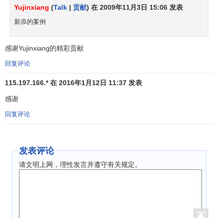
技术水平的提高，具有重大的意义。
Yujinxiang
(
Talk
|
贡献
) 在 2009年11月3日 15:06 发表
新添的案例
反求工程（逆向工程）的应用领域大致可分为以下几种
情况：
感谢Yujinxiang的精彩贡献
在没有设计图纸或者设计图纸不完整以及没有CAD模型
回复评论
的情况下，在对零件原形进行测量的基础上形成零件的设计
图纸或CAD模型，并以此为依据利用
快速成型技术
复制出一
115.197.166.* 在 2016年1月12日 11:37 发表
个相同的零件原型。
感谢
当要设计需要通过实验测试才能定型的工件模型时，通
回复评论
常采用反求工程的方法。比如航天航空领域，为了满足产品
对空气动力学等要求，首先要求在初始设计模型的基础上经
发表评论
过各种性能测试（如风洞实验等）建立符合要求的产品模
型，这类零件一般具有复杂的自由曲面外型，最终的实验模
请文明上网，理性发言并遵守有关规定。
型将成为设计这类零件及反求其模具的依据。
在美学设计特别重要的领域，例如汽车外型设计广泛采
用真实比例的木制或泥塑模型来评估设计的美学效果，而不