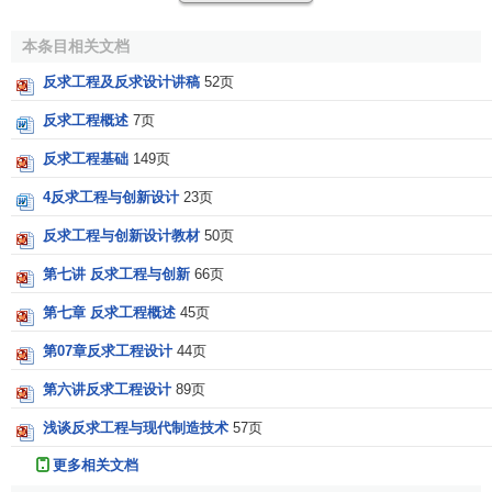
求设计的,而满足同样要求的产品,可能有多种不同的形式,所以
本条目相关文档
产品的功能目标是产品设计的核心问题.产品的功能概括而论
是能量, 物料信号的转换.例如,一般动力机构的功能通常是
能
反求工程及反求设计讲稿
52页
量转换
,工作机通常是物料转换,仪器仪表通常是信号转换.不同
反求工程概述
7页
的功能目标,可引出不同的原理方案.设计一个夹紧装置时,把功
反求工程基础
149页
能目标定在机械手段上,则可能设计出斜楔夹紧,螺旋夹紧,偏心
夹紧,定心夹紧,联动夹紧等原理方案;如把功能目标确定扩大,
4反求工程与创新设计
23页
则可设计出液动,气动,电磁夹紧等原理方案.探索原产品原理方
反求工程与创新设计教材
50页
案的设计,可以了解功能目标的确定原则,这对产品的改进设计
有极大帮助.
第七讲 反求工程与创新
66页
第七章 反求工程概述
45页
研究产品的结构设计 产品中零部件的具体结构是实现产
品功能目标是
保证
,对产品的性能,
工作能力
,经济性,寿命和
可
第07章反求工程设计
44页
靠性
有着密切关系.
第六讲反求工程设计
89页
确定产品的零部件形体尺寸分解产品实物,由外至内,由部
浅谈反求工程与现代制造技术
57页
件至零件,通过测绘与计算确定零部件形体尺寸,并用图样及技
更多相关文档
术文件方式表达出来.它是
反求设计
中工作量很大的一部分工