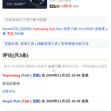
吉姆.兰德尔教授
计规范,并提出改进措施.
49.9
99
¥
¥
确定产品的造型 对产品的外形构型,色彩设计等进行分析,
从美学原则,
顾客需求
心里,
商品价值
等角度进行构型设计和色
本条目由以下用户参与贡献
彩设计.
Kane0135
,
Zfj3000
,
Yujinxiang
,
Kuji
,
Dan
,
泡芙小姐
,
Yixi
,
KAER
,
连晓雾
,
y
桑
,
李廷
,
Mis铭
.
确定产品的维护与管理 分析产品的维护和
管理方式
,了解
重要零部件及易损零部件,有助于维修及设计的改进和
创新
.
页面分类
:
咨询工具
|
战略管理工具
|
竞争情报分析方法
反求工程（逆向工程）的作用及应用领域
评论(共3条)
反求工程（逆向工程）是近年来发展起来的消化，吸收
提示:评论内容为网友针对条目"
反求工程
"展开的讨论，与本站观点立场无
和提高先进技术的一系列分析方法和应用技术的组合，其主
关。
Yujinxiang
(
Talk
|
贡献
) 在 2009年11月3日 15:06 发表
要目的是为了
改善
技术水平，提高生产率，增强经济
竞争
力
。世界各国在经济技术发展中，应用反求工程消化吸收先
新添的案例
进技术经验，给人们有益的启示。据
统计
，各国百分之七十
回复评论
以上的技术源于国外，反求工程作为掌握技术的一种手段，
Angle Roh
(
Talk
|
贡献
) 在 2009年11月3日 16:49 发表
可使产品研制周期缩短百分之四十以上，极大提高了生产
率。因此研究反求工程技术，对我国
国民经济
的发展和科学