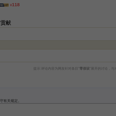
118
¥
与贡献
提示:评论内容为网友针对条目"
零假设
"展开的讨论，与
守有关规定。