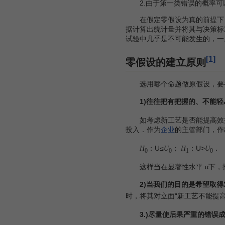
2.由于第一类错误的概率可
在假定零假设为真的前提下，
据计算出统计量并将其与决策标
试验中几乎是不可能发生的，一
[1]
零假设的建立原则
选用哪个命题做原假设，要视
1)往往把有把握的、不能
如考虑新工艺是否能提高效益
投入．作为
企业
的主管部门，作
：U≤
；
：U>
．
H
U
H
U
0
0
1
0
这样当在显著性水平
下，
α
2)当我们的目的是希望取
时，将其对立面“新工艺不能提
3.)尽量使后果严重的错误