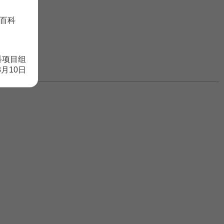
百科
科项目组
8月10日