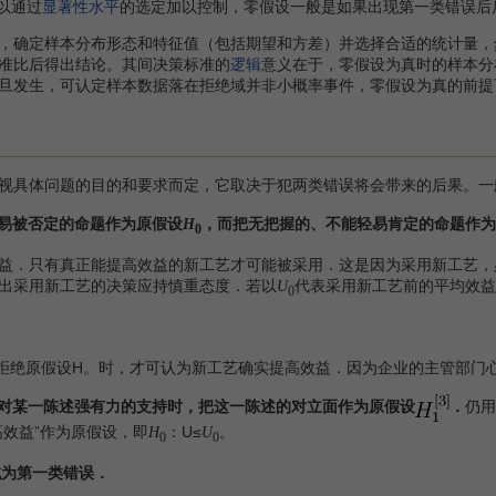
以通过
显著性水平
的选定加以控制，零假设一般是如果出现第一类错误后
确定样本分布形态和特征值（包括期望和方差）并选择合适的统计量，
准比后得出结论。其间决策标准的
逻辑
意义在于，零假设为真时的样本分
旦发生，可认定样本数据落在拒绝域并非小概率事件，零假设为真的前提
具体问题的目的和要求而定，它取决于犯两类错误将会带来的后果。一
轻易被否定的命题作为原假设
，而把无把握的、不能轻易肯定的命题作为
H
0
．只有真正能提高效益的新工艺才可能被采用．这是因为采用新工艺，
出采用新工艺的决策应持慎重态度．若以
代表采用新工艺前的平均效益
U
0
拒绝原假设H。时，才可认为新工艺确实提高效益．因为企业的主管部门
得对某一陈述强有力的支持时，把这一陈述的对立面作为原假设
．
仍用
高效益”作为原假设，即
：U≤
。
H
U
0
0
成为第一类错误．