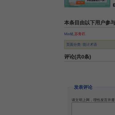
本条目由以下用户参
Mis铭
,
苏青荇
.
页面分类
:
统计术语
评论(共0条)
发表评论
请文明上网，理性发言并遵