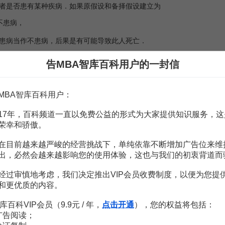
是否患有某种疾病．如果原假设和备择假设建立为
不患病，
病当作不患病，后果是有可能导致此人死亡．
为
告MBA智库百科用户的一封信
者患病，
患病当作患病，不仅给此人带来精神上及身体上的痛苦，还会造成
经济
MBA智库百科用户：
无病．由于我们所做的检验控制的是犯第一类错误的概率，因此一般设
H
0
17年，百科频道一直以免费公益的形式为大家提供知识服务，这
荣幸和骄傲。
在目前越来越严峻的经营挑战下，单纯依靠不断增加广告位来维
出，必然会越来越影响您的使用体验，这也与我们的初衷背道而
经过审慎地考虑，我们决定推出VIP会员收费制度，以便为您提
和更优质的内容。
原假设和备择假设的建立(A).大学数学.2012,28(2):
库百科VIP会员（9.9元 / 年，
点击开通
），您的权益将包括：
广告阅读；