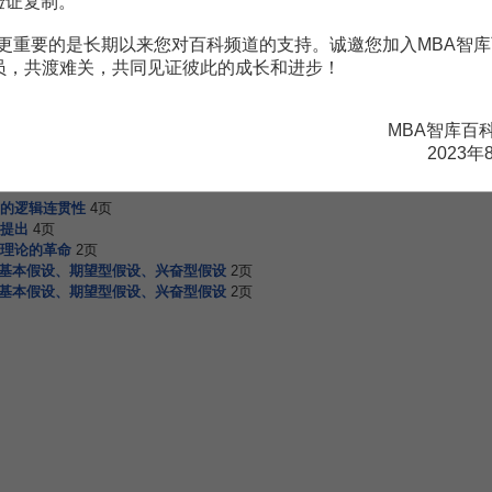
验证复制。
更重要的是长期以来您对百科频道的支持。诚邀您加入MBA智库
赏
MBA智库APP
会员，共渡难关，共同见证彼此的成长和进步！
。
需要补充新内容或修改错误内容，请
编辑条目
或
投诉举报
MBA智库百
2023年
的逻辑连贯性
4页
提出
4页
理论的革命
2页
：基本假设、期望型假设、兴奋型假设
2页
：基本假设、期望型假设、兴奋型假设
2页