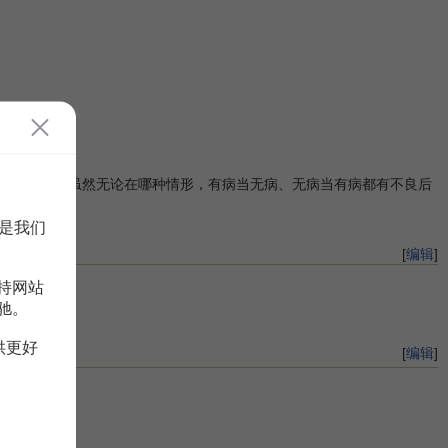
上的浪费．虽然无论在哪种情形，有病当无病、无病当有病都有不良后
：患者患病。
是我们
[
编辑
]
持网站
驰。
供更好
[
编辑
]