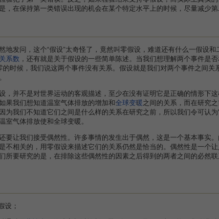
是，在保持第一类错误出现的机会在某个特定水平上的时候，尽量减少第
发问，这个“假设”太奇怪了，竟然叫零假设，难道还有什么一假设和
关系数
，还有就是关于假设的一些简单陈述。当我们想理解两个事件是否
零的时候，我们说这两个事件没有关系。假设就是我们对两个事件之间关
。
，并不是对世界运动的客观描述，至少在没有证明它是正确的情形下这
如果我们想知道温室气体排放的增加和
全球变暖
之间的关系，而在研究之
因为我们不知道它们之间是什么样的关系在研究之前，所以我们令可认为
温室气体排放使和全球变暖。
要让我们接受偶然性。许多事情的发生出于偶然，这是一个基本事实。
是不相关的，用零假设来描述它们的关系仍然是恰当的。偶然性是一个让
们所要研究的是，在排除这些偶然性的因素之后得到的两者之间的必然联
假设；