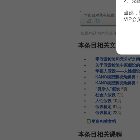
2、免
当然，
本条目对我有帮助
VIP
33
如果您认为本条目还有待完善，
本条目相关文档
零假设检验和元分析之间
关于假设检验中原假设的
幸福人假设——人性假设
KANO模型新视角解析
KANO模型新视角解析
“复杂人”假设
5页
社会人假设
7页
人性假设
10页
假设检定
81页
假设检定
22页
更多相关文档
本条目相关课程