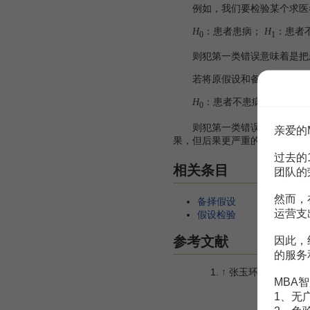
例如，我们要检验某个求医者
：患者患病；
：患者
H
H
0
1
则犯第一类错误意味着是把患
若将原假设和备择假设建立
：患者不患病；
：患
H
H
0
1
则犯第一类错误意味着是把不
亲爱的
果，但后果更严重的是将有病当
过去的
相关条目
团队的
然而，
备择假设
运营支
假设检验
参考文献
因此，
的服务
↑
张玉环.浅谈假设检验中
MBA智
1、无