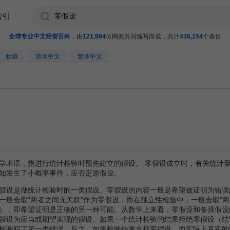
索引
全球专业中文经管百科
，由
121,994
位网友共同编写而成，共计
436,154
个条目
收藏
简体中文
繁体中文
学术语，指进行统计检验时预先建立的假设。 零假设成立时，有关统计
知发生了小概率事件，应否定原假设。
假设是做统计检验时的一类假设。零假设的内容一般是希望被证明为错误
一般会取“两者之间无关联”作为零假设，而在独立性检验中，一般会取“两
），即希望证明是正确的另一种可能。从数学上来看，零假设和备择假设
假设为应当或期望实现的假设。如果一个统计检验的结果拒绝零假设（结
检验犯了第一类错误。反之，如果检验结果支持零假设，而实际上真实的