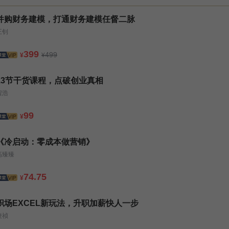
并购财务建模，打通财务建模任督二脉
王钊
399
499
¥
¥
13节干货课程，点破创业真相
程浩
99
¥
《冷启动：零成本做营销》
高臻臻
74.75
¥
职场EXCEL新玩法，升职加薪快人一步
凌祯