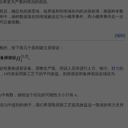
后果更为严重的情况的假设。
然后，确定包括接受域，临界值和拒绝域在内的决策标准；根据样本数
布中，抽样数据落在拒绝域被设定为小概率事件，而小概率事件在一次
可以被推翻。
[
编辑
]
般的，按下面几个原则建立原假设：
备择假设
。
必然要购进新设备、调整生产线、培训人员等进行人力、物力、
财力
的
，U代表采用新工艺下的平均效益，则原假设和备择假设必须设为
心中有数，做错这个结论的可能性大小只有
。
α
在1)中提到的例子，我们希望取得新工艺提高效益这一陈述的有力支持