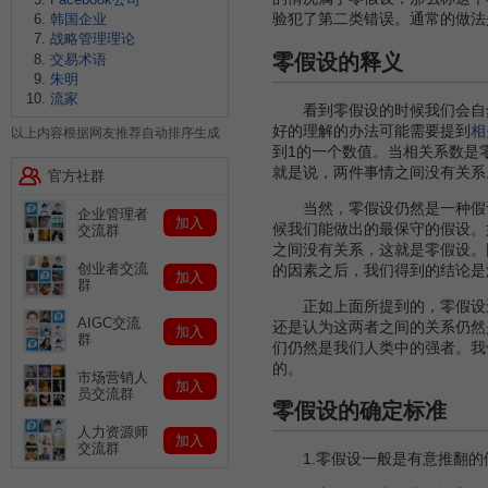
验犯了第二类错误。通常的做法
韩国企业
战略管理理论
零假设的释义
交易术语
朱明
流家
看到零假设的时候我们会自然地
好的理解的办法可能需要提到
相
以上内容根据网友推荐自动排序生成
到1的一个数值。当相关系数是
就是说，两件事情之间没有关系
官方社群
当然，零假设仍然是一种假设
企业管理者
加入
候我们能做出的最保守的假设。
交流群
之间没有关系，这就是零假设。
创业者交流
的因素之后，我们得到的结论是
加入
群
正如上面所提到的，零假设还
AIGC交流
还是认为这两者之间的关系仍然
加入
群
们仍然是我们人类中的强者。我
的。
市场营销人
加入
员交流群
零假设的确定标准
人力资源师
加入
交流群
1.零假设一般是有意推翻的