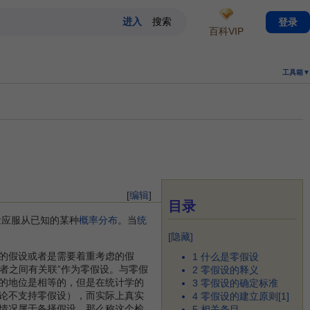
登录
百科VIP
工具箱▼
[
编辑
]
目录
量应服从已知的某种
概率分布
。当
统
[
隐藏
]
的假设或者是需要着重考虑的假
1
什么是零假设
者之间有关联”作为零假设。与零假
2
零假设的释义
的地位是相等的，但是在统计学的
3
零假设的确定标准
论不支持零假设），而实际上真实
4
零假设的建立原则[1]
情况属于备择假设，那么称这个检
5
相关条目