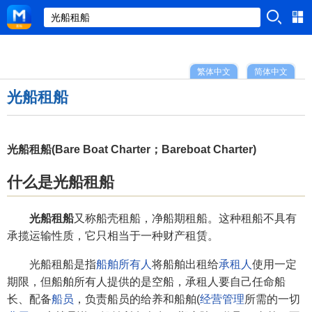
繁体中文
简体中文
光船租船
光船租船(Bare Boat Charter；Bareboat Charter)
什么是光船租船
光船租船
又称船壳租船，净船期租船。这种租船不具有
承揽运输性质，它只相当于一种财产租赁。
光船租船是指
船舶所有人
将船舶出租给
承租人
使用一定
期限，但船舶所有人提供的是空船，承租人要自己任命船
长、配备
船员
，负责船员的给养和船舶(
经营管理
所需的一切