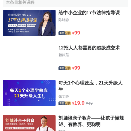
本条目相关课程
给中小企业的17节法律指导课
陈晓静
99
¥
12招人人都需要的超级成交术
赖静茹
99
¥
每天1个心理效应，21天升级人
生
张文静
19.9
49
¥
¥
刘墉谈亲子教育——让孩子懂规
矩、有教养、更聪明