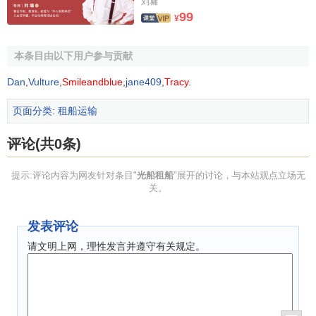
刘墉
99
¥
本条目由以下用户参与贡献
Dan
,
Vulture
,
Smileandblue
,
jane409
,
Tracy
.
页面分类
:
租船运输
评论(共0条)
提示:评论内容为网友针对条目"
光船租船
"展开的讨论，与本站观点立场无
关。
发表评论
请文明上网，理性发言并遵守有关规定。