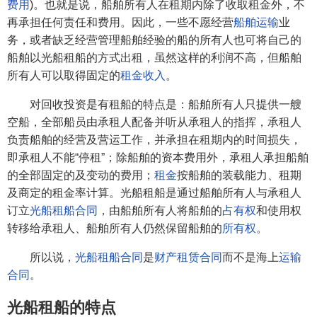
费用
)。也就是说，船舶所有人在租期内除了收取租金外，不
再承担任何责任和费用。因此，一些不愿经营
船舶运输
业
务，或者缺乏经营管理船舶经验的船的所有人也可将自己的
船舶以光船租船的方式出租，虽然这样的利润不高，但船舶
所有人可以取得固定的
租金收入
。
对回收投资是有租船的特点是：船舶所有人只提供一艘
空船，全部船员由承租人配备并听从承租人的指挥，承租人
负责船舶的经营及营运工作，并承担在租期内的时间损失，
即承租人不能“停租”；除船舶的资本费用外，承租人承担船舶
的全部固定的及变动的费用；
租金
按船舶的装载能力、租期
及商定的租金率计算。光船租船是通过船舶所有人与承租人
订立
光船租船合同
，由船舶所有人将船舶的
占有权
和使用权
转移给承租人、船舶所有人仍然保留船舶的
所有权
。
所以说，
光船租船合同
是
财产租赁合同
而不是海上
运输
合同
。
光船租船的特点