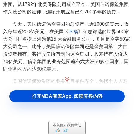
法国国家人寿保险公司
集团。从1792年北美保险公司成立至今，美国信诺保险集团
法国安盟-甘集团
作为该公司的延伸，连续开展业务已有200多年的历史。
荷兰
荷兰国际集团
荷兰全球保险集团
今天，美国信诺保险集团的总资产已近1000亿美元，收
西班牙
入每年近200亿美元，在美国《
幸福
》杂志评选的世界500家
西班牙曼弗雷集团
加拿大
大公司排名榜上列为第15 大金融服务公司，并且是全美50家
加拿大鲍尔集团
大公司之一。此外，美国信诺保险集团还是全美国第二大由
加拿大永明金融集团
投资者拥有、实行股份所有制的保险集团，股东持有股份达
加拿大宏利金融集团
瑞士
70亿美元。信诺集团的业务范围遍布六大洲50多个国家，国
瑞士再保险公司
际业务收入约达30亿美元。
瑞士人寿保险公司
苏黎世金融服务集团
美国信诺保险集团的业务项目品种齐全，包括个人人寿
瑞典
斯堪的亚公共保险有限公司
和
医疗保险
；企业和个人财产及灾害保险；养老金和退休金
意大利
打开MBA智库App, 阅读完整内容
产品和服务；投资管理；财产、灾害、人寿及医疗
再保险
等
意大利忠利集团
英国
服务项目。另外，美国信诺保险集团还具有多方面的保险业
英国英杰华集团
务专长：从能源到一些专业技术领域，如锅炉与机械设备保
英国保诚集团
险，到产品责任及
海洋货物运输保险
等。这使得信诺集团在
英国法通保险公司
英国标准人寿保险公司
本条目对我有帮助
满足世界各地客户的特殊需要方面处于保险行业的前列。除
英国耆卫保险公司
27
了努力提供给客户最好的保险产品以外，信诺集团同时还以