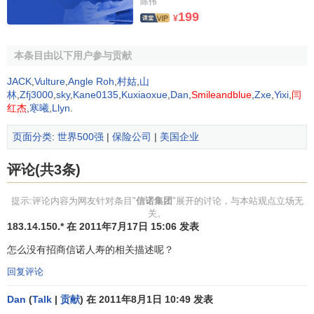
陈伟
务的美国保险公司。1930年，其亚洲总部在上海设立，并在
199
¥
中国的20个城市经营业务。
1994年，信诺重返中国，在北京设立
代表处
。随后又于
本条目由以下用户参与贡献
1995年和1996年分别在上海、广州设立代表处。几年来，信
JACK
,
Vulture
,
Angle Roh
,
村姑
,
山
诺努力不懈，积极了解中国市场需求，支持中国经济发展，
林
,
Zfj3000
,
sky
,
Kane0135
,
Kuxiaoxue
,
Dan
,
Smileandblue
,
Zxe
,
Yixi
,
闫
不断为中国的保险事业、
保险监管
和保险教育做贡献。
红杰
,
寒曦
,
Llyn
.
为了支持中国的经济发展，截止到1998年4月，信诺已
页面分类
:
世界500强
|
保险公司
|
美国企业
在中国投资3.56亿美元，支持大的基础设施建设和一些企业
的发展。充分体现了信诺对中国市场的承诺。
评论(共3条)
信诺的承诺更是体现在对中国保险教育的投入。
南开大
提示:评论内容为网友针对条目"
信诺集团
"展开的讨论，与本站观点立场无
学
是中国最早开设保险课程及专业的学府之一，近年来为中
关。
183.14.150.* 在 2011年7月17日 15:06 发表
国的保险界输送大批高素质人才。信诺自 1994年一直赞助南
开保险专业，邀请外籍教员到南开执教，并选送优秀学生赴
怎么没有招商信诺人寿的相关描述呢？
信诺香港公司进行实习培训。在北京，信诺亚太地区
首席执
回复评论
行官
应邀成为
对外经济贸易大学
的客座教授。1998年4月，
Dan
(
Talk
|
贡献
) 在 2011年8月1日 10:49 发表
信诺又在广州全资赞助设立华南地区第一个
LOMA
考试中