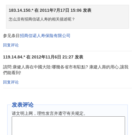
心，不仅为参考人员提供考试的便利，而且为通过考试的人
员提供报考费用。
183.14.150.* 在 2011年7月17日 15:06 发表
怎么没有招商信诺人寿的相关描述呢？
信诺还专门与
美国宾西法尼亚大学
及其
沃顿商学院
合
作，连续三年邀请
中国人民银行
的
金融监管
人员赴该大学进
参见条目
招商信诺人寿保险有限公司
行培训，收到了较好的效果。
回复评论
信诺始终致力于促进中美两国关系的发展。它已连续数
年与美国一些大公司一道为中国的永久性最惠国待遇而努
119.14.84.* 在 2012年11月6日 21:27 发表
力。
請問:康健人壽在中國大陸:哪幾各省市有駐點? 康建人壽的用心,讓我
們能看到!
信诺作为美国最大的医疗保险公司和最大的
养老金管理
回复评论
公司
之一，相信在中国深化改革的过程之中，可以通过直接
参与中国的
保险市场
为中国做出特殊的贡献。
发表评论
请文明上网，理性发言并遵守有关规定。