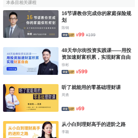
本条目相关课程
16节课教你完成你的家庭保险规
划
陈铜
99
199
¥
¥
48天华尔街投资实践课——用投
资加速财富积累，实现财富自由
徐彬
599
¥
听了就能用的零基础理财课
周勇
69
¥
从小白到理财高手的进阶之路
李颖