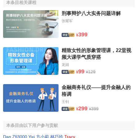
本条目相关课程
会者对号入座。会谈场地正门口，还要安排人员迎送客人。
人多时需安装好扩音设备，调试好，确保会议使用。
刑事辩护八大实务问题详解
张耀军
会见与会谈的会场的座位安排
399
¥
会见与会谈的场地布置与座位安排都应体现出礼仪的规
范性和对来访者的尊重。会见与会谈场地布置的原则是一致
精致女性的形象管理课，22堂视
频大课学气质穿搭
的。只是由于规格不同，参加的人数不同，持续的时间不同
龙娟
而略有差别。通常会见要简单些。
99
129
¥
¥
（一）会见座位的安排。
金融商务礼仪——提升金融人的
会见的座位安排有多种形式，有分宾主各坐一方的，有
格调
宾主穿插坐在一起的。但通常的安排是这样的：主宾、主人
王钊
席安排在面对正门位置，客人座位在主人右侧，其他客人按
299
399
¥
¥
礼宾顺序在主宾一侧就座，主方陪见人在主人一侧按身份高
低就座。若是涉外会见，安排译员、记录员坐在主人和主宾
本条目由以下用户参与贡献
的后面。
Dan
,
Zfj3000
,
Yixi
,
方小莉
,
林巧玲
,
Tracy
.