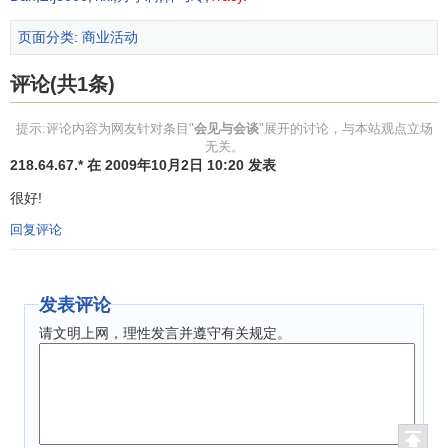
（二）会谈座位的安排。
页面分类
:
商业活动
会谈分为双边会谈与多边会谈。双边会谈通常使用长方
形或椭圆形桌子，多边会谈采用圆形或摆成方形。不论什么
评论(共1条)
形式，均以面对正门为上座。双边会谈时，宾主相对而坐，
以正门为准，主人占背门一侧，客人面向正门。
提示:评论内容为网友针对条目"
会见与会谈
"展开的讨论，与本站观点立场
主谈人
各自
无关。
居中。涉外会谈中，我国习惯把译员安排在主谈人右侧，但
218.64.67.* 在 2009年10月2日 10:20 发表
有的国家亦让译员坐在后面，一般应尊重主人的安排。其他
很好!
人按礼宾顺序左右排列。记录员可安排在后面，如参加会谈
人数少，也可安排在会谈桌就座。
回复评论
如会谈长桌一端向正面，则以入门的方向为准，右为客
方，左为主方。多边会谈，座位可摆成圆形、方形等。小范
发表评论
围的会谈也可以不用桌子，只设沙发，双方座位按会见座位
请文明上网，理性发言并遵守有关规定。
安排。
会见与会谈的程序
会见与会谈的安排程序大体上是一致的。会见一般是礼