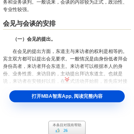
务和业务谈判。一般说来，会谈的内容较为正式，政治性、
专业性较强。
会见与会谈的安排
（一）会见的提出。
在会见的提出方面，东道主与来访者的权利是相等的。
宾主双方都可以提出会见要求。一般情况是由身份低者拜会
身份高者，来访者拜会东道主。来访者可以根据本人的身
份、业务性质、来访目的，主动提出拜访东道主。也就是
说，来访者在安顿好以后，在正式活动开始前，首先应对接
待他的
组织
或个人（以该人名义发出邀请信的）进行礼节性
拜访。这次拜访可以视为对主人在来访者抵达时所给予的热
打开MBA智库App, 阅读完整内容
情欢迎的一种回礼（接待国内宾客时，如果没有安排相应的
欢迎仪式，按照对等礼仪，当日或次日应由身份相当的领导
去宾馆或饭店看望客人）。
本条目对我有帮助
（二）会见的时间与内容。
26