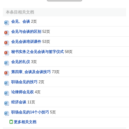
在约定的时间里，主人可安排秘书或其他助手在办公大
本条目相关文档
楼前厅迎候客人，由他们陪同客人来见本单位的领导人。第
会见、会谈
2页
一次会见，最好由本单位领导人亲自主持。首次会晤的内容
多半为一般性的
寒暄
。如介绍自己本单位的情况或谈一谈来
会见与会谈的区别
52页
到访问地后的印象等等。主人可以在会见时通知客人在逗留
会见会谈培训课件
53页
时间的日程安排，并征询他们的意见。在会晤中可以讨论其
他的问题。不过应当注意，第一次会见的时间通常很短，一
秘书实务之会见会谈与签字仪式
58页
般为30分钟左右。
会见的礼仪
3页
（三）会见与会谈的场所。
第四章_会谈及会谈技巧
73页
职场会见的技巧
2页
接待来访的客人时，
领导者
不宜在自己的办公室里就
座。会见应该在专门为此目的而设置的地方进行或小型会议
论律师会见权
4页
室里进行。高级领导人之间的会见与会谈，通常安排在重要
经济会谈
11页
建筑物的宽敞的会客厅（室）内进行，亦有在宾客下榻的
宾
馆
的会客室内进行。如是涉外宾客，会谈桌上应放置两国国
职场会见的14个小技巧
5页
旗，桌上应放置座位卡，使用中、外文字书写时要注意主方
更多相关文档
文字写上面，客方文字写下面。字体应工整、清晰，以便与