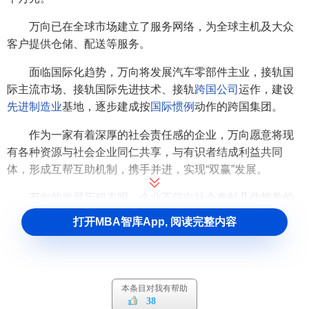
万向已在全球市场建立了服务网络，为全球主机及大众
客户提供仓储、配送等服务。
面临国际化趋势，万向将发展汽车零部件主业，接轨国
际主流市场、接轨国际先进技术、接轨
跨国公司
运作，建设
先进制造业
基地，逐步建成按
国际惯例
动作的跨国集团。
作为一家有着深厚的社会责任感的企业，万向愿意将现
有各种资源与社会企业同仁共享，与有识者结成利益共同
体，形成互帮互助机制，携手并进，实现“双赢”发展。
万向的发展历程表明，企业不仅向社会奉献几件简单的
产品，而是在前无古人的实践中奉献一种改革思想，一种探
打开MBA智库App, 阅读完整内容
索精神和一群具有时代意识的现代企业家。
万向集团的文化
本条目对我有帮助
万向文化是全体万向员工三十多年实践的积累，是万向
38