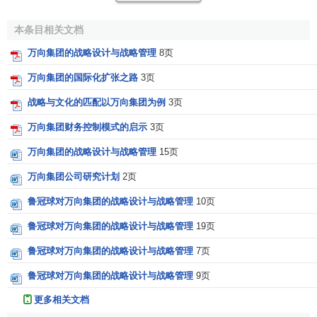
共同意志的结晶，更是万向未来发展的依托，是万向人生价
值的体现。有形的价值有限，无形的价值无限。文化需要继
本条目相关文档
承，需要融会贯通，在未来的岁月中，万向文化需要不断完
万向集团的战略设计与战略管理
8页
善和发展。
万向集团的国际化扩张之路
3页
奋斗十年添个“零”！
战略与文化的匹配以万向集团为例
3页
1970年代，实现日创
利润
10,000元 员工最高收入突破
万向集团财务控制模式的启示
3页
10,000元；
万向集团的战略设计与战略管理
15页
1980年代，实现日创利润100,000元 员工最高收入突
破100,000元；
万向集团公司研究计划
2页
1990年代，实现日创利润1,000,000元 员工最高收入突
鲁冠球对万向集团的战略设计与战略管理
10页
破1,000,000元；
2010年代，实现日创利润10,000,000元 员工最高收入
鲁冠球对万向集团的战略设计与战略管理
19页
也要争取突破1,0000,000元。
鲁冠球对万向集团的战略设计与战略管理
7页
企业目标
鲁冠球对万向集团的战略设计与战略管理
9页
更多相关文档
经营目标
：奋斗十年添个零。