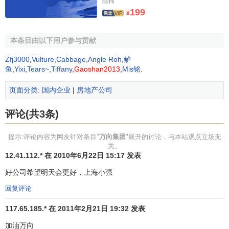
陈伟
199
讲真话，干实事
¥
企业道德
本条目由以下用户参与贡献
外树诚信形象，内育职业忠诚。
Zfj3000
,
Vulture
,
Cabbage
,
Angle Roh
,
鲈
鱼
,
Yixi
,
Tears~
,
Tiffany
,
Gaoshan2013
,
Mis铭
.
企业作风
页面分类
:
国内企业
|
房地产公司
务实、创新、卓越。
不赶时髦，不搞形式，不讲假话，走自己的路，圆自
评论(共3条)
己的梦。
思路决定出路，作为决定地位；一切都是人力，时间
提示:评论内容为网友针对条目"
万向集团
"展开的讨论，与本站观点立场无
关。
检验行为。
12.41.112.* 在 2010年6月22日 15:17 发表
想主人事，干主人活，尽主人责，享主人乐。
好公司希望明天会更好，上海小强
万向用人观
回复评论
有德有才者，大胆聘用，可三顾茅庐，高薪礼聘
117.65.185.* 在 2011年2月21日 19:32 发表
有德无才者，委以小用，可教育培训，促其发展
加油万向
无德无才者，自食其力