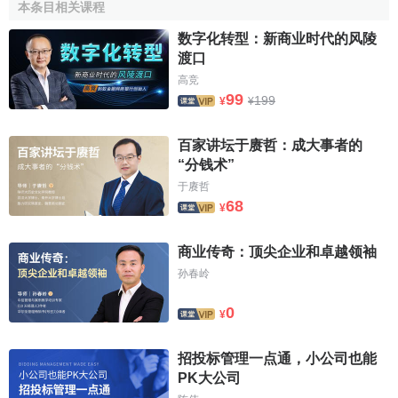
管理目标：人尽其才、物尽其用、钱尽其值、各尽其
本条目相关课程
能。
数字化转型：新商业时代的风陵
岗位目标：一天做一件实事，一月做一件新事，一年
渡口
做一件大事，一生做一件有意义的事。
高竞
99
199
¥
¥
企业哲学
经营哲学：财散则人聚，财聚则人散；取之而有道，
百家讲坛于赓哲：成大事者的
用之而同乐。
“分钱术”
经营理念
：大集团战略，小核算体系；资本式经营，
于赓哲
68
国际化运作。
¥
管理原则：人人头上一方天，个个争当
一把手
。
商业传奇：顶尖企业和卓越领袖
人本原则：两袋投入，使员工身心与物质受益。
孙春岭
企业宗旨
0
¥
为顾客创造价值，为
股东
创造利益，为员工创造前
途，为社会创造
繁荣
。
招投标管理一点通，小公司也能
PK大公司
企业精神