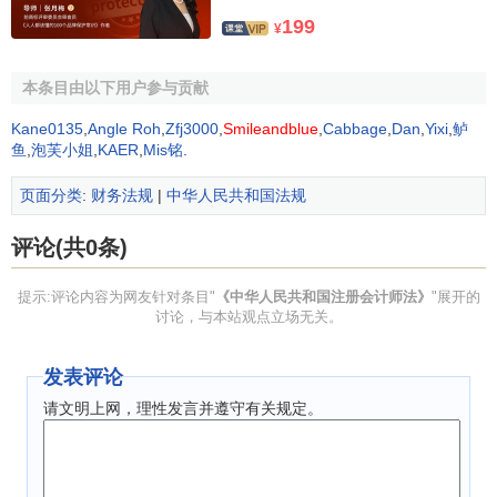
异议的，可以自收到通知之日起15日内向国务院财政部门或
199
¥
者省、自治区、直辖市人民政府财政部门申请复议。
本条目由以下用户参与贡献
第十二条 准予注册的申请人，由注册会计师协会发给国
务院财政部门统一制定的注册会计师证书。
Kane0135
,
Angle Roh
,
Zfj3000
,
Smileandblue
,
Cabbage
,
Dan
,
Yixi
,
鲈
鱼
,
泡芙小姐
,
KAER
,
Mis铭
.
第十三条 已取得注册会计师证书的人员，除本法第十一
页面分类
:
财务法规
|
中华人民共和国法规
条第一款规定的情形外，注册后有下列情形之一的，由准予
注册的注册会计师协会撤销注册，收回注册会计师证书：
评论(共0条)
（一）完全丧失民事行为能力的；
提示:评论内容为网友针对条目"
《中华人民共和国注册会计师法》
"展开的
（二）受刑事处罚的；
讨论，与本站观点立场无关。
（三）因在财务、会计、审计、
企业管理
或者其他经济
发表评论
管理工作中犯有严重错误受行政处罚、撤职以上处分的；
请文明上网，理性发言并遵守有关规定。
（四）自行停止执行注册会计师业务满一年的。被撤销
注册的当事人有异议的，可以自接到撤销注册、收回注册会
计师证书的通知之日起15日内向国务院财政部门或者省、自