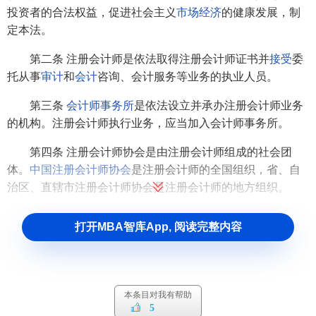
投资者的合法权益，促进社会主义
市场经济
的健康发展，制
定本法。
第二条 注册会计师是依法取得注册会计师证书并
接受
委
托从事
审计
和
会计
咨询、会计服务等业务的执业人员。
第三条
会计师事务所
是依法设立并承办注册会计师业务
的机构。注册会计师执行业务，应当加入会计师事务所。
第四条 注册会计师协会是由注册会计师组成的社会团
体。
中国注册会计师协会
是注册会计师的全国组织，省、自
治区、直辖市注册会计师协会是注册会计师的地方组织。
第五条 国务院财政部门和省、自治区、直辖市人民政府
打开MBA智库App, 阅读完整内容
财政部门，依法对注册会计师、会计师事务所和注册会计师
协会进行监督、指导。
第六条 注册会计师和会计师事务所执行业务，必须遵守
本条目对我有帮助
法律、
行政法规
。注册会计师和会计师事务所依法独立、公
5
正执行业务，受法律保护。