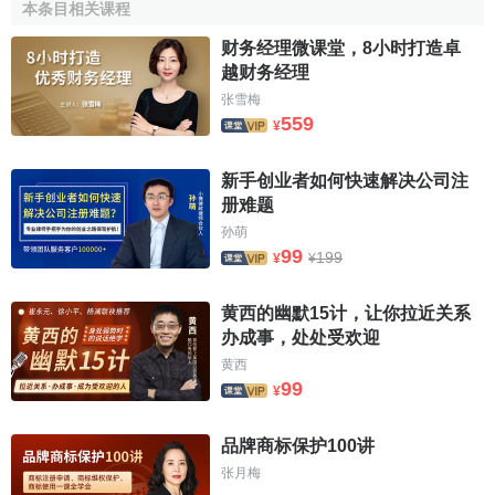
本条目相关课程
（一）不具有
完全民事行为能力
的；
财务经理微课堂，8小时打造卓
越财务经理
（二）因受刑事处罚，自刑罚执行完毕之日起至申请注
张雪梅
册之日止不满五年的；
559
¥
（三）因在财务、会计、审计、企业管理或者其他经济
新手创业者如何快速解决公司注
管理工作中犯有严重错误受
行政处罚
、
撤职
以上处分，自处
册难题
罚、处分决定之日起至申请注册之日止不满二年的；
孙萌
99
199
¥
¥
（四）受吊销注册会计师证书的处罚，自处罚决定之日
起至申请注册之日止不满五年的；
黄西的幽默15计，让你拉近关系
（五）国务院财政部门规定的其他不予注册的情形。
办成事，处处受欢迎
黄西
第十一条 注册会计师协会应当将准予注册的人员名单报
99
¥
国务院财政部门备案。国务院财政部门发现注册会计师协会
的注册不符合本法规定的，应当通知有关的注册会计师协会
品牌商标保护100讲
撤销注册。注册会计师协会依照本法第十条的规定不予注册
张月梅
的，应当自决定之日起15日之内书面通知申请人。申请人有