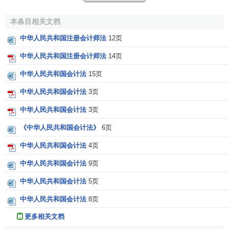
第二章 考试和注册
本条目相关文档
中华人民共和国注册会计师法
12页
第七条 国家实行注册会计师全国统一考试制度。注册会
中华人民共和国注册会计师法
14页
计师全国统一考试办法，由国务院财政部门制定，由中国注
中华人民共和国会计法
15页
册会计师协会
组织
实施。
中华人民共和国会计法
3页
第八条 具有高等专科以上学校毕业的学历、或者具有会
计或者相关专业中级以上技术
职称
的中国公民，可以申请参
中华人民共和国会计法
3页
加注册会计师全国统一考试；具有会计或者相关专业高级技
《中华人民共和国会计法》
6页
术职称的人员，可以免予部分科目的
考试
。
中华人民共和国会计法
4页
第九条 参加注册会计师全国统一考试成绩合格，并从事
中华人民共和国会计法
9页
审计业务工作二年以上的，可以向省、自治区、直辖市注册
会计师协会申请注册。除有本法第十条所列情形外，受理申
中华人民共和国会计法
5页
请的注册会计师协会应当准予注册。
中华人民共和国会计法
8页
第十条 有下列情形之一的，受理申请的注册会计师协会
更多相关文档
不予注册：