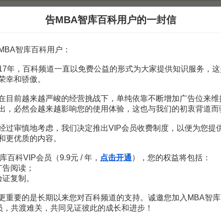
客購買意向的影響研究
3頁
告MBA智库百科用户的一封信
顧客
8頁
60頁
MBA智库百科用户：
價值
9頁
17年，百科频道一直以免费公益的形式为大家提供知识服务，这
模式選擇
2頁
荣幸和骄傲。
在目前越来越严峻的经营挑战下，单纯依靠不断增加广告位来维
出，必然会越来越影响您的使用体验，这也与我们的初衷背道而
经过审慎地考虑，我们决定推出VIP会员收费制度，以便为您提
和更优质的内容。
库百科VIP会员（9.9元 / 年，
点击开通
），您的权益将包括：
打爆口碑：内容低成本驱动增长方法论
广告阅读；
木兰姐
验证复制。
299
更重要的是长期以来您对百科频道的支持。诚邀您加入MBA智库
会员，共渡难关，共同见证彼此的成长和进步！
即学即用的引爆成交实战课