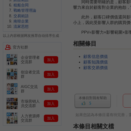
同時需要明確的是，顧客影響
租船合同
響力來自於顧客對企業的抱怨，
戰略管理理論
交易術語
此外，顧客口碑價值還與影響
南韓企業
小上，因此受影響人群的購買價
流家思想
PPV=影響力×影響範圍×影
以上内容根据网友推荐自动排序生成
相關條目
官方社群
顧客信息價值
企业管理者
加入
顧客知識價值
交流群
顧客交易價值
创业者交流
加入
群
AIGC交流
加入
群
本條目對我有幫助
市场营销人
5
加入
员交流群
如果您認為本條目還有待完善，
人力资源师
加入
交流群
本條目相關文檔