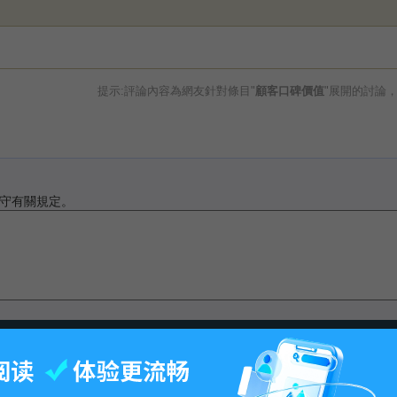
提示:評論內容為網友針對條目"
顧客口碑價值
"展開的討論
守有關規定。
最後更改15:34, 2009年8月14日.
-
百科首页
-
关于百科
-
客户端
-
人才招聘
-
广告合作
-
权利通知
-
联系我们
-
免责声明