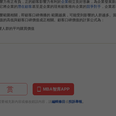
力有正有負，正的顧客影響力有利於
企業
樹立良好形象，為企業發展新
它將企業的
潛在顧客
甚至是企業的現有顧客推向企業的
競爭對手
，企業若
範圍相關，即顧客口碑傳播的 範圍越廣，可能受到影響的人群越多。當
值的高低與顧客口碑價值成正相關。顧客口碑價值的計算公式為：
響人群的平均購買價值
赏
MBA智库APP
。
需要補充新內容或修改錯誤內容，請
編輯條目
或
投訴舉報