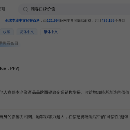
索引
全球专业中文经管百科
，由
121,994
位网友共同编写而成，共计
436,155
个条目
收藏
简体中文
繁体中文
手机看条目
lue，PPV)
他人宣傳本企業產品品牌而導致企業銷售增長、收益增加時所創造的價值
身的影響力相關。顧客影響力越大，在信息傳達過程中的“可信性”越強