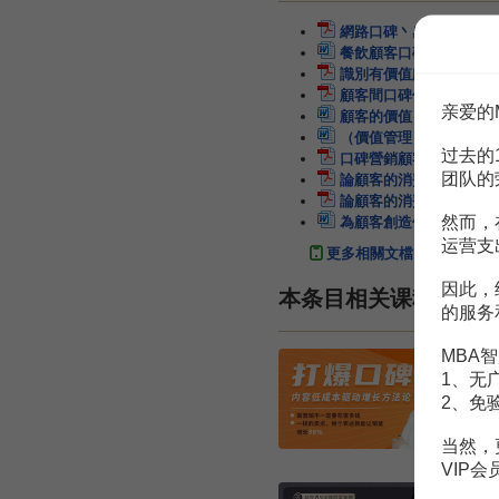
網路口碑丶感知價值對顧
餐飲顧客口碑營銷
6頁
識別有價值顧客及無價值
顧客間口碑傳播網路研究
亲爱的
顧客的價值
8頁
（價值管理）顧客的終生
过去的
口碑營銷顧客做主的營銷
团队的
論顧客的消費價值
4頁
論顧客的消費價值
4頁
然而，
為顧客創造價值
10頁
运营支
更多相關文檔
因此，
本条目相关课程
的服务
MBA智
1、无
2、免
¥
当然，
VIP