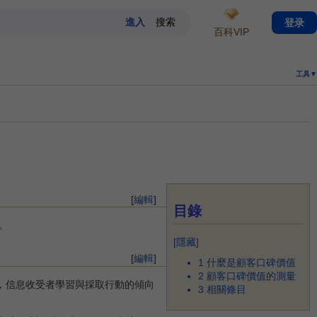
登录
百科VIP
工具▼
[
編輯
]
目錄
。
[
隱藏
]
[
編輯
]
1
什麼是顧客口碑價值
2
顧客口碑價值的測量
，信息收受者學習與採取行動的傾向
3
相關條目