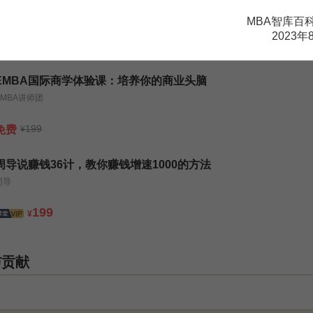
关家驹
MBA智库百
2023年
129
199
¥
¥
EMBA国际商学体验课：培养你的商业头脑
EMBA讲师团
199
免费
¥
周导说赚钱36计，教你赚钱增速1000的方法
周导
199
¥
与贡献