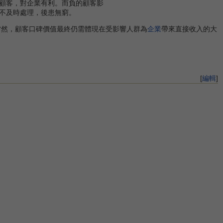
顧客，對企業有利。而負的顧客影
不及時處理，後患無窮。
然，顧客口碑價值最終仍需體現在受影響人群為
企業
帶來直接收入的大
[
編輯
]