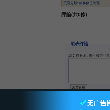
頁面分類
:
顧客價值管理
評論(共0條)
發表評論
請文明上網，理性發言並遵
智库首页