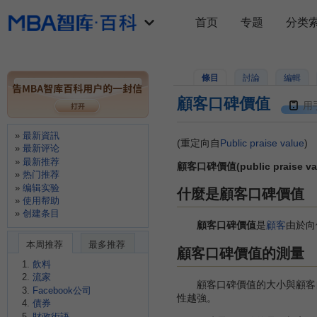
首页
专题
分类
條目
討論
編輯
顧客口碑價值
用
最新資訊
(重定向自
Public praise value
)
最新评论
最新推荐
顧客口碑價值(public praise va
热门推荐
编辑实验
什麼是顧客口碑價值
使用帮助
创建条目
顧客口碑價值
是
顧客
由於向
本周推荐
最多推荐
顧客口碑價值的測量
飲料
流家
顧客口碑價值的大小與顧客自
Facebook公司
性越強。
債券
財政術語