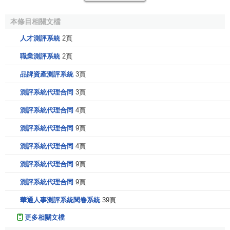
根據不同的
需求
，有多種報告類別可供選擇
本條目相關文檔
相關條目
人才測評系統
2頁
霍根性格調查問卷
職業測評系統
2頁
霍根發展調查表
品牌資產測評系統
3頁
霍根商業推理調查問卷
動機、價值、偏好調查問卷
測評系統代理合同
3頁
測評系統代理合同
4頁
測評系統代理合同
9頁
測評系統代理合同
4頁
測評系統代理合同
9頁
測評系統代理合同
9頁
華通人事測評系統閱卷系統
39頁
更多相關文檔