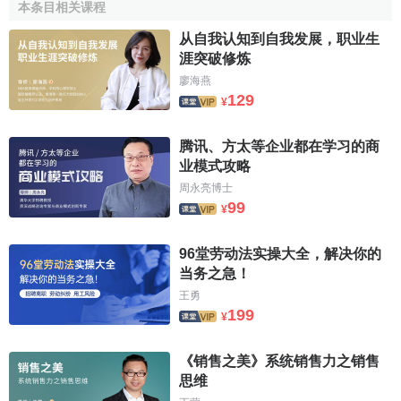
本条目相关课程
从自我认知到自我发展，职业生
涯突破修炼
廖海燕
129
¥
腾讯、方太等企业都在学习的商
业模式攻略
周永亮博士
99
¥
96堂劳动法实操大全，解决你的
当务之急！
王勇
199
¥
《销售之美》系统销售力之销售
思维