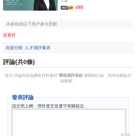
王蒙
99
¥
本条目由以下用户参与贡献
苏青荇
.
頁面分類
:
人才測評量表
評論(共0條)
提示:評論內容為網友針對條目"
霍根測評系統
"展開的討論，與本站觀點立
場無關。
發表評論
請文明上網，理性發言並遵守有關規定。