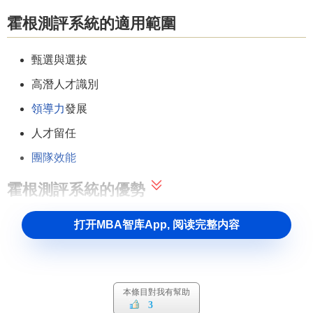
霍根測評系統的適用範圍
甄選與選拔
高潛人才識別
領導力
發展
人才留任
團隊效能
霍根測評系統的優勢
打开MBA智库App, 阅读完整内容
性格測評國際權威，能全面且有深度地瞭解個體，有
著更好的
信度
與
效度
。
可成功預測各行業、各級別在職人士的工作表現
4個問卷可以各自單獨使用，或者是一起運用
本條目對我有幫助
3