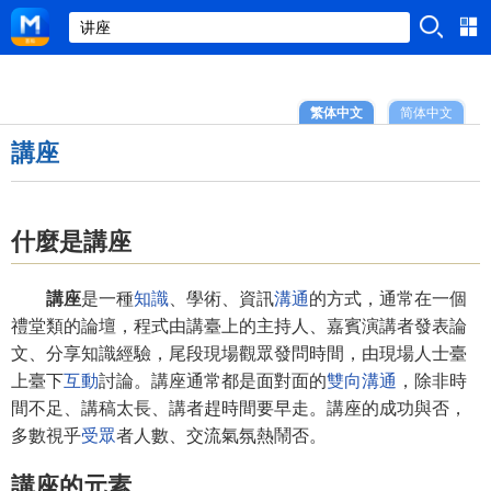
繁体中文
简体中文
講座
什麼是講座
講座
是一種
知識
、學術、資訊
溝通
的方式，通常在一個
禮堂類的論壇，程式由講臺上的主持人、嘉賓演講者發表論
文、分享知識經驗，尾段現場觀眾發問時間，由現場人士臺
上臺下
互動
討論。講座通常都是面對面的
雙向溝通
，除非時
間不足、講稿太長、講者趕時間要早走。講座的成功與否，
多數視乎
受眾
者人數、交流氣氛熱鬧否。
講座的元素