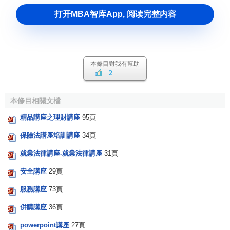
打开MBA智库App, 阅读完整内容
本條目對我有幫助
2
本條目相關文檔
精品講座之理財講座
95頁
保險法講座培訓講座
34頁
就業法律講座-就業法律講座
31頁
安全講座
29頁
服務講座
73頁
併購講座
36頁
powerpoint講座
27頁