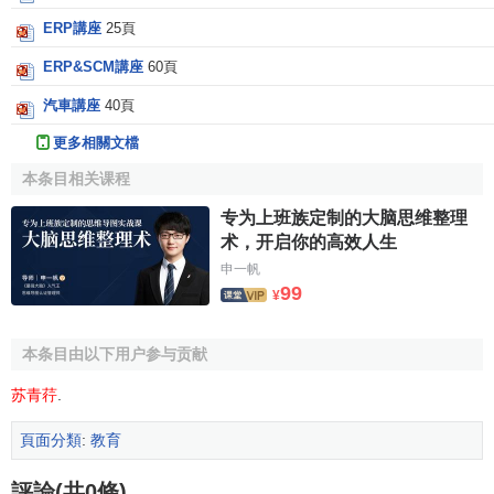
ERP講座
25頁
ERP&SCM講座
60頁
汽車講座
40頁
更多相關文檔
本条目相关课程
专为上班族定制的大脑思维整理
术，开启你的高效人生
申一帆
99
¥
本条目由以下用户参与贡献
苏青荇
.
頁面分類
:
教育
評論(共0條)