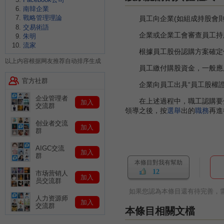
南韓企業
戰略管理理論
員工向企業(如組成持股會則
交易術語
企業或企業工會審查員工持
朱明
流家
根據員工股份認購方案確定個
以上内容根据网友推荐自动排序生成
員工繳付購股資金，一般應
官方社群
企業向員工出具“員工股權證
企业管理者
在上述過程中，職工認購要分
加入
交流群
領導之後，按
選舉
出的
職務
再進
创业者交流
加入
群
AIGC交流
加入
群
本條目對我有幫助
12
市场营销人
加入
员交流群
如果您認為本條目還有待完善，
人力资源师
加入
交流群
本條目相關文檔