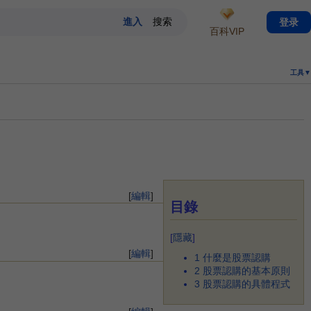
登录
百科VIP
工具▼
[
編輯
]
目錄
[
隱藏
]
[
編輯
]
1
什麼是股票認購
2
股票認購的基本原則
3
股票認購的具體程式