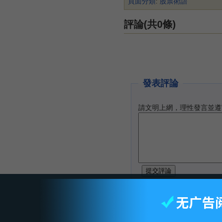
頁面分類
:
股票術語
評論(共0條)
發表評論
請文明上網，理性發言並遵
智库首页