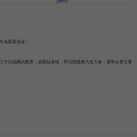
[
編輯
]
作為購股資金；
己可以認購的股票，認購結束後，即召開股東代表大會，選舉企業主要