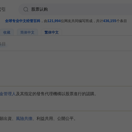
索引
全球专业中文经管百科
，由
121,994
位网友共同编写而成，共计
436,155
个条目
收藏
简体中文
繁体中文
条目
金管理人
及其指定的發售代理機構以股票進行的認購。
願出資、
風險共擔
、利益共用、公開公平。