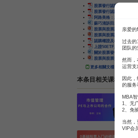
股票發行認購不足的理論
股票發行認購不足的理論
阿路美格：股票發行股份
蘇巧清訴田友平用其居民
股票與股票評價
11頁
亲爱的
股票與股票評價
11頁
認購權證及標的股票波動
过去的
上證50ETF股票認購優
团队的
關於股票發行與認購方式
股票與股票交易所
21頁
然而，
运营支
更多相關文檔
因此，
本条目相关课程
的服务
MBA智
1、无
2、免
当然，
VIP