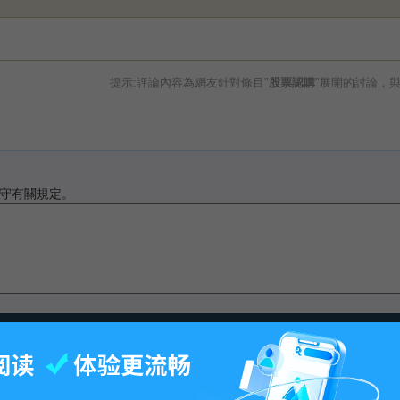
提示:評論內容為網友針對條目"
股票認購
"展開的討論，
守有關規定。
最後更改10:30, 2014年3月26日.
-
百科首页
-
关于百科
-
客户端
-
人才招聘
-
广告合作
-
权利通知
-
联系我们
-
免责声明