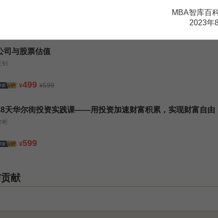
简七
MBA智库百
2023年
99
¥
公司与股票估值
王钊
499
599
¥
¥
48天华尔街投资实践课——用投资加速财富积累，实现财富自由
徐彬
599
¥
与贡献