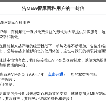
分析
9頁
告MBA智库百科用户的一封信
分析
9頁
認購方法
4頁
身份證認購的股票認購糾紛案
2頁
MBA智库百科用户：
率的實證分析
3頁
17年，百科频道一直以免费公益的形式为大家提供知识服务，这
化策略研究
9頁
荣幸和骄傲。
的暫行規定
6頁
在目前越来越严峻的经营挑战下，单纯依靠不断增加广告位来维
出，必然会越来越影响您的使用体验，这也与我们的初衷背道而
经过审慎地考虑，我们决定推出VIP会员收费制度，以便为您提
和更优质的内容。
市值管理-PE与上市公司的合作
库百科VIP会员（9.9元 / 年，
点击开通
），您的权益将包括：
广告阅读；
王钊
验证复制。
79
199
¥
¥
更重要的是长期以来您对百科频道的支持。诚邀您加入MBA智库
会员，共渡难关，共同见证彼此的成长和进步！
零基础股票入门必修课