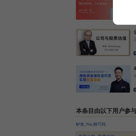
本条目由以下用户参
鲈鱼
,
Yixi
,
林巧玲
.