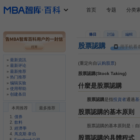
首页
专题
分类
條目
討論
編輯
股票認購
用手机看
最新資訊
(重定向自
认购股票
)
最新评论
最新推荐
股票認購(Stock Taking)
热门推荐
编辑实验
什麼是股票認購
使用帮助
创建条目
股票認購
是指
投資者
通過
基
本周推荐
最多推荐
股票認購的基本原則
債券
飲料
股票認購的基本原則是：自
經濟學
馬克斯·韋伯
股票認購的具體程式
Facebook公司