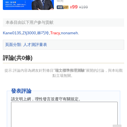
邹亮
形推理測驗則是對推斷性能力的最佳測量，尤其與人的問題
99
199
¥
¥
解決、清晰知覺和思維、發現和利用自己所需信息以及有效
地適應社會生活的能力有關。這就是瑞文推理測驗的來源。
本条目由以下用户参与贡献
瑞文測驗在五、六十年代幾經修訂，目前發展成三種形
Kane0135
,
Zfj3000
,
林巧玲
,
Tracy
,
nonameh
.
式，除了上述的標準型以外，還有為適應測量幼兒及智力低
下者而設計的彩色型和用於智力超常者的高級型。為了實際
頁面分類
:
人才測評量表
測試的
需要
，李丹等人將瑞文測驗的標準型與彩色型聯合使
評論(共0條)
用，稱為瑞文測驗聯合型，這樣可使整個測量的上下限延
伸，適用範圍可擴大到5—75歲。
提示:評論內容為網友針對條目"
瑞文標準推理測驗
"展開的討論，與本站觀
點立場無關。
由於瑞文測驗具有一般文字智力測驗所沒有的特殊功
能，可以在言語交流不便的情況下使用，適用作各種跨文化
發表評論
的比較研究，5至75歲的幼兒、兒童、成人、老人皆可藉此量
表粗分智力等級。
請文明上網，理性發言並遵守有關規定。
瑞文推理測驗的編製者曾在1947和1956年對標準推理測
驗做過小規模的修訂，1947年又編製了適用於更小年齡兒童
和智力落後者的彩色推理測驗（Raven's color Progressive