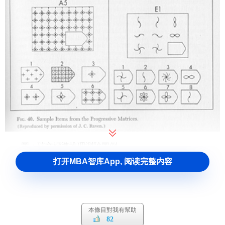
圖：瑞文標準推理測驗圖例
打开MBA智库App, 阅读完整内容
1947年和1956年，瑞文又對該測驗做了小規模的修訂。
為了擴大該測驗的使用範圍，瑞文又於1947年編製了適用於
兒童和智力落後者的
彩色推理測驗
（Raven’s Color Progress
Matrice，簡稱CPM）和適用於高智力水平者的
瑞文高級推理
本條目對我有幫助
測驗
（Raven’s Advance Progress Matrice，簡稱APM）。這
82