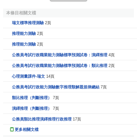
些測驗自問世以來，許多國家對它做了修訂，使用至今。
本條目相關文檔
瑞文標準推理測驗主要測量人的推理能力、清晰知覺和
思維
以及發現和利用自己所需信息等與人們有效地適應社會
瑞文標準推理測驗
2頁
生活有關的能力。
推理能力測驗
2頁
該測驗共有60個題目，依次分為A、B、C、D、E五組，
推理能力測驗
2頁
每組12題。從A組到E組難度逐步增加，每組內部題目也是由
公務員考試行政職業能力測驗標準預測試卷：演繹推理
4頁
易到難排列。每組題目所用解題思路基本一致，但各組之間
公務員考試行政職業能力測驗標準預測試卷：類比推理
2頁
有差異。直觀上，A組題目主要測視覺辨別、圖形比較、圖形
想像等；B組題目主要測類同、比較、圖形組合等；C組題目
心理測量課件-瑞文
14頁
主要測比較、推理、圖形組合等；D組題目主要測系列關係、
公務員考試行政能力測驗數字推理類解題規律總結
7頁
圖形套合；E組題目主要測套合、互換等抽象推理能力。
類比推理（判斷推理）
7頁
測驗的構成是每個題目都有一定的主題圖，但每張大的
演繹推理（判斷推理）
7頁
主體圖中都缺少一部分，主題圖下有6~8張小圖片，其中有一
張小圖片可填補在主題圖的缺失部分，從而使整個圖案合理
公務員類比推理演繹推理行政推理
17頁
與完整。受測者的任務即是從每題下麵所給的小圖片中找出
更多相關文檔
適合於填補大圖案的一張，並把該小圖片的序號填人答卷紙