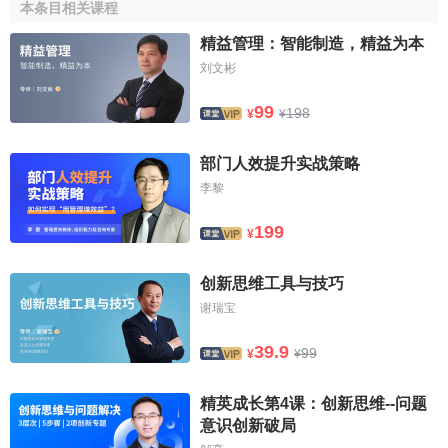
本条目相关课程
內相應題目號下。
精益管理：智能制造，精益为本
測驗是由一系列圖形組成，是一種典型的非文字智力測
刘文彬
驗，測驗對象不受文化、種族與語言的限制。該測驗具有較
高的信度和效度，施測時間短，結果解釋直觀、簡單，常被
99
198
¥
¥
用於人才的選拔與培養。
部门人效提升实战策略
瑞文標準推理測驗的發展
李黎
瑞文測驗的理論假設源於
斯皮爾曼的能力二因素理論
199
¥
(C.Spearman)。該理論認為能力主要由一般因素（G）和特
殊因素（S）組成。前者體現在所有的智力活動中，人人都
创新思维工具与技巧
有，水平各異，決定了人的聰明程度；後者則對應於各種特
谢瑞宝
定的活動。
39.9
99
¥
¥
瑞文將智力G因素劃分為兩種相互獨立的能力，一種稱再
生性能力，表明個體經過教育後達到的水平；另一種稱推斷
精英成长第4课：创新思维--问题
性能力，表明個體不受
教育影響
的理性判斷能力。瑞文認
意识创新破局
為，辭彙測驗是對再生性能力的最有效測量，而非言語的圖